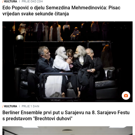
/
KULTURA
I
PRIJE OKO 23H
Edo Popović o djelu Semezdina Mehmedinovića: Pisac
vrijedan svake sekunde čitanja
/
KULTURA
I
PRIJE 1 DAN
Berliner Ensemble prvi put u Sarajevu na 8. Sarajevo Festu
s predstavom "Brechtovi duhovi"