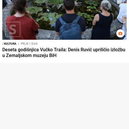
/
KULTURA
I
PRIJE 1 DAN
Deseta godišnjica Vučko Traila: Denis Ruvić upriličio izložbu
u Zemaljskom muzeju BiH