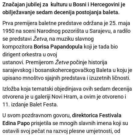
Značajan jubilej za kulturu u Bosni i Hercegovini je
obilježavanje sedam decenija postojanja baleta.
Prva premijera baletne predstave održana je 25. maja
1950 na sceni Narodnog pozorišta u Sarajevu, a radilo
se predstavi
Žetva
, na muziku slavnog
kompozitora
Borisa Papandopula
koji je tada bio
dirigent orkestra u ovoj
ustanovi.
Premijerom
Žetve
počinje historija
sarajevskog i bosanskohercegovačkog Baleta u koju je
upisano mnoštvo sjajnih predstava i izuzetnih ličnosti.
Izložba koja tematski objedinjava ovih sedam decenija
otvorena je u galeriji Novi Hram, a ovim je otvoreno i
11. izdanje Balet Festa.
U svom pozdravnom govoru,
direktorica Festivala
Edina Papo
prisjetila se mnogih slavnih imena koji su
ostavili svoj pečat na razvoj plesne umjetnosti, od