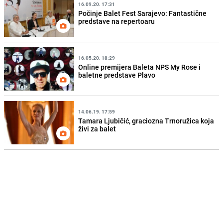
16.09.20. 17:31
Počinje Balet Fest Sarajevo: Fantastične
predstave na repertoaru
16.05.20. 18:29
Online premijera Baleta NPS My Rose i
baletne predstave Plavo
14.06.19. 17:59
Tamara Ljubičić, graciozna Trnoružica koja
živi za balet