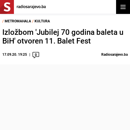
Otvor
/
METROMAHALA
/
KULTURA
Izložbom 'Jubilej 70 godina baleta u
BiH' otvoren 11. Balet Fest
17.09.20. 19:25
Radiosarajevo.ba
0