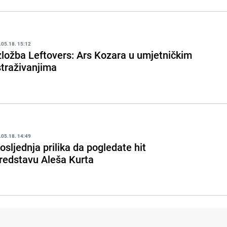
.05.18. 15:12
zložba Leftovers: Ars Kozara u umjetničkim
straživanjima
.05.18. 14:49
osljednja prilika da pogledate hit
redstavu Aleša Kurta