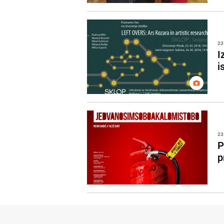
23
I
i
23
P
p