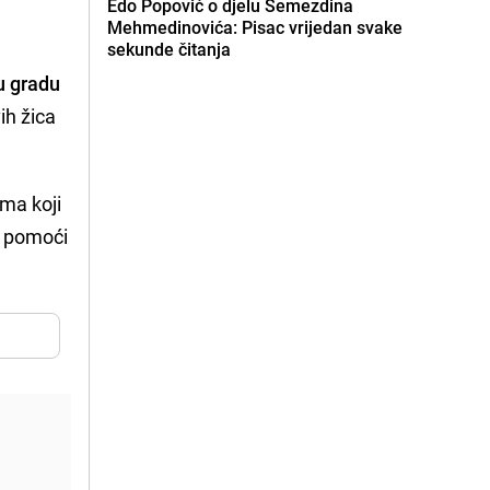
Edo Popović o djelu Semezdina
Mehmedinovića: Pisac vrijedan svake
sekunde čitanja
u gradu
ih žica
ama koji
u pomoći