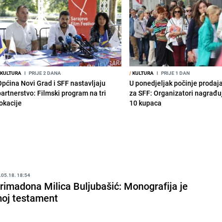
KULTURA
I
PRIJE 2 DANA
/
KULTURA
I
PRIJE 1 DAN
Općina Novi Grad i SFF nastavljaju
U ponedjeljak počinje prodaj
partnerstvo: Filmski program na tri
za SFF: Organizatori nagrađu
lokacije
10 kupaca
.05.18. 18:54
rimadona Milica Buljubašić: Monografija je
oj testament