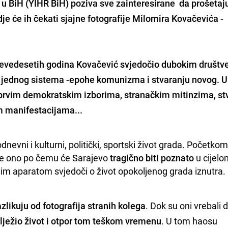
 u BiH
(YIHR BiH) poziva sve zainteresirane da prošetaj
dje će ih čekati sjajne
fotografije Milomira
Kovačevića
-
devedesetih godina Kovačević svjedočio dubokim društv
 jednog sistema -epohe komunizma i stvaranju novog.
U
 prvim demokratskim izborima, stranačkim mitinzima, st
im manifestacijama...
odnevni i kulturni, politički, sportski život grada. Početkom
sve ono po čemu će Sarajevo 
tragično biti poznato
 u cijelo
jim aparatom svjedoči o život 
opokoljenog
 grada iznutra.
zlikuju od fotografija stranih kolega
. Dok su oni vrebali 
ilježio život i otpor tom teškom vremenu
. U tom
haosu