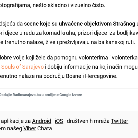
otografijama, nešto skladno i
vizuelno
čisto.
odsjeća da
scene koje su uhvaćene objektivom Strašnog 
ori djece u redu za komad kruha, prizori djece iza bodljikav
 se trenutno nalaze, žive i preživljavaju na balkanskoj ruti.
 dobre volje koji žele da pomognu volonterima i volonterk
u
Souls of Sarajevo
i dobiju informacije na koji način mog
trenutno nalaze na području Bosne i Hercegovine.
Dodajte Radiosarajevo.ba u omiljene Google izvore
aplikacije za
Android
|
iOS
i društvenih mreža
Twitter
|
utem našeg
Viber
Chata.