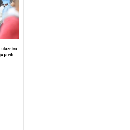
a ulaznica
ju prvih