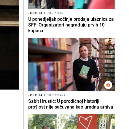
/
KULTURA
I
PRIJE 1 DAN
U ponedjeljak počinje prodaja ulaznica za
SFF: Organizatori nagrađuju prvih 10
kupaca
/
KULTURA
I
PRIJE 2 DANA
Sabit Hrustić: U porodičnoj historiji
prošlost nije sačuvana kao uredna arhiva