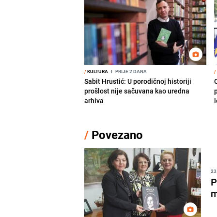
/
KULTURA
I
PRIJE 2 DANA
/
Sabit Hrustić: U porodičnoj historiji
prošlost nije sačuvana kao uredna
arhiva
/
Povezano
23
P
m