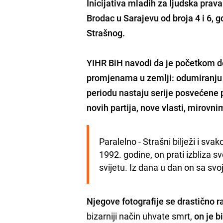
Inicijativa mladih za ljudska prava
Brodac
u Sarajevu od broja 4 i 6, g
Strašnog.
YIHR BiH navodi da je početkom 
promjenama u zemlji:
odumiranju
periodu nastaju serije posvećene
novih partija, nove vlasti, mirovn
Paralelno - Strašni bilježi i svak
1992. godine, on prati izbliza 
svijetu. Iz dana u dan on sa svo
Njegove fotografije se drastično ra
bizarniji način uhvate smrt,
on je b