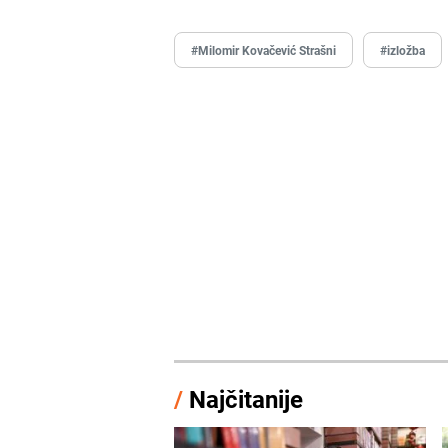
#Milomir Kovačević Strašni
#izložba
/
Najčitanije