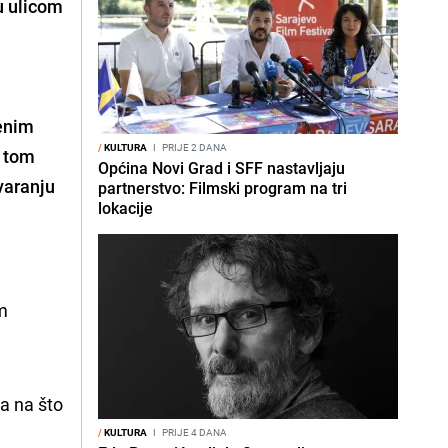
u ulicom
enim
/
KULTURA
I
PRIJE 2 DANA
 tom
Općina Novi Grad i SFF nastavljaju
varanju
partnerstvo: Filmski program na tri
lokacije
 
m 
da na što
/
KULTURA
I
PRIJE 4 DANA