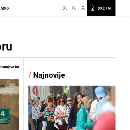
RADIO
90,2 FM
oru
osarajevo.ba
/
Najnovije