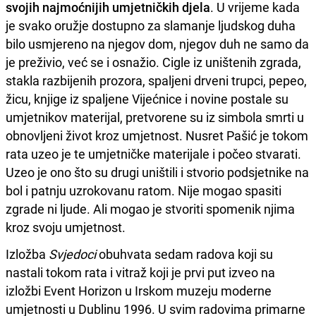
svojih najmoćnijih umjetničkih djela
. U vrijeme kada
je svako oružje dostupno za slamanje ljudskog duha
bilo usmjereno na njegov dom, njegov duh ne samo da
je preživio, već se i osnažio. Cigle iz uništenih zgrada,
stakla razbijenih prozora, spaljeni drveni trupci, pepeo,
žicu, knjige iz spaljene Vijećnice i novine postale su
umjetnikov materijal, pretvorene su iz simbola smrti u
obnovljeni život kroz umjetnost. Nusret Pašić je tokom
rata uzeo je te umjetničke materijale i počeo stvarati.
Uzeo je ono što su drugi uništili i stvorio podsjetnike na
bol i patnju uzrokovanu ratom. Nije mogao spasiti
zgrade ni ljude. Ali mogao je stvoriti spomenik njima
kroz svoju umjetnost.
Izložba
Svjedoci
obuhvata sedam radova koji su
nastali tokom rata i vitraž koji je prvi put izveo na
izložbi Event Horizon u Irskom muzeju moderne
umjetnosti u Dublinu 1996. U svim radovima primarne