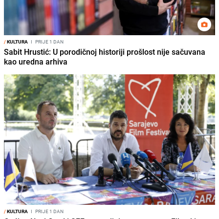
/
KULTURA
I
PRIJE 1 DAN
Sabit Hrustić: U porodičnoj historiji prošlost nije sačuvana
kao uredna arhiva
/
KULTURA
I
PRIJE 1 DAN