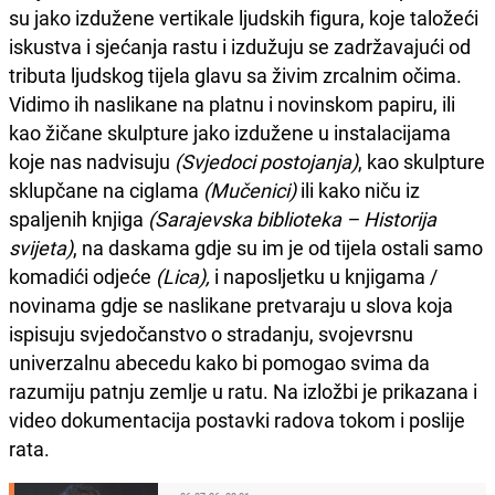
su jako izdužene vertikale ljudskih figura, koje taložeći
iskustva i sjećanja rastu i izdužuju se zadržavajući od
tributa ljudskog tijela glavu sa živim zrcalnim očima.
Vidimo ih naslikane na platnu i novinskom papiru, ili
kao žičane skulpture jako izdužene u instalacijama
koje nas nadvisuju
(Svjedoci postojanja)
, kao skulpture
sklupčane na ciglama
(Mučenici)
ili kako niču iz
spaljenih knjiga
(Sarajevska biblioteka – Historija
svijeta)
, na daskama gdje su im je od tijela ostali samo
komadići odjeće
(Lica),
i naposljetku u knjigama /
novinama gdje se naslikane pretvaraju u slova koja
ispisuju svjedočanstvo o stradanju, svojevrsnu
univerzalnu abecedu kako bi pomogao svima da
razumiju patnju zemlje u ratu. Na izložbi je prikazana i
video dokumentacija postavki radova tokom i poslije
rata.