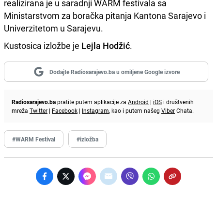
realizirana je u saradnji WARM festivala sa
Ministarstvom za boračka pitanja Kantona Sarajevo i
Univerzitetom u Sarajevu.
Kustosica izložbe je
Lejla Hodžić
.
Dodajte Radiosarajevo.ba u omiljene Google izvore
Radiosarajevo.ba
pratite putem aplikacije za
Android
|
iOS
i društvenih
mreža
Twitter
|
Facebook
|
Instagram
, kao i putem našeg
Viber
Chata.
#WARM Festival
#izložba