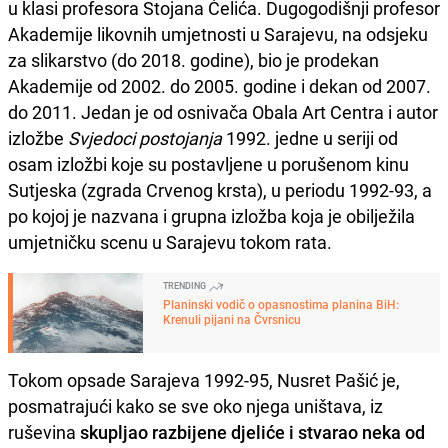
u klasi profesora Stojana Ćelića. Dugogodišnji profesor
Akademije likovnih umjetnosti u Sarajevu, na odsjeku
za slikarstvo (do 2018. godine), bio je prodekan
Akademije od 2002. do 2005. godine i dekan od 2007.
do 2011. Jedan je od osnivača Obala Art Centra i autor
izložbe
Svjedoci postojanja
1992. jedne u seriji od
osam izložbi koje su postavljene u porušenom kinu
Sutjeska (zgrada Crvenog krsta), u periodu 1992-93, a
po kojoj je nazvana i grupna izložba koja je obilježila
umjetničku scenu u Sarajevu tokom rata.
TRENDING
Planinski vodič o opasnostima planina BiH:
Krenuli pijani na Čvrsnicu
Tokom opsade Sarajeva 1992-95, Nusret Pašić je,
posmatrajući kako se sve oko njega uništava, iz
ruševina
skupljao razbijene djeliće i stvarao neka od