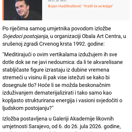
06.07.26. 08:01
Bojan Hadžihalilović: "Vratit će se knjige"
Po riječima samog umjetnika povodom izložbe
Svjedoci postojanja
, u organizaciji Obala Art Centra, u
srušenoj zgradi Crvenog krsta 1992. godine:
"Meditirajući o ovim vertikalama izdužujem ih sve
dotle dok se ne javi nedoumica: da li te akvarelisane
stabljičaste figure izrastaju iz dubine vremena
stremeći u visinu ili pak vise istežuti se kako bi
dosegnule tlo? Hoće li se možda beskonačnim
izduživanjem dematerijalizirati i tako samo kao
kopljasto strukturirana energija i vasioni svjedočiti o
ljudskom postojanju?"
Izložba postavljena u Galeriji Akademije likovnih
umjetnosti Sarajevo, od 6. do 26. jula 2026. godine,