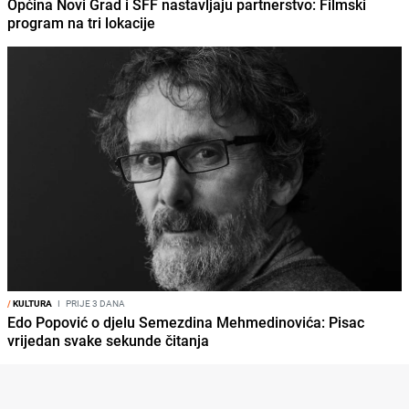
Općina Novi Grad i SFF nastavljaju partnerstvo: Filmski
program na tri lokacije
/
KULTURA
I
PRIJE 3 DANA
Edo Popović o djelu Semezdina Mehmedinovića: Pisac
vrijedan svake sekunde čitanja