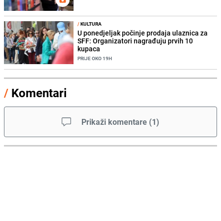
/
KULTURA
U ponedjeljak počinje prodaja ulaznica za
SFF: Organizatori nagrađuju prvih 10
kupaca
PRIJE OKO 19H
/
Komentari
Prikaži komentare
(
1
)