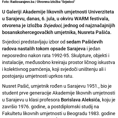
Foto: Radiosarajevo.ba / Otvorena izložba "Svjedoci"
U Galeriji Akademije likovnih umjetnosti Univerziteta
u Sarajevu, danas, 6. jula, u okviru WARM festivala,
otvorena je izložba
Svjedoci
, jednog od najznačajnijih
bosanskohercegovačkih umjetnika, Nusreta Pašića.
Svjedoci predstavljaju izbor od
sedam Pašićevih
radova nastalih tokom opsade Sarajeva
i jedan
neposredno nakon rata 1992-95. Skulpture, objekti i
instalacije, međusobno kreiraju prostor ličnog iskustva
i kolektivnog pamćenja, koji svjedoči uništenju ali i
postojanju umjetnosti uprkos ratu.
Nusret Pašić, umjetnik rođen u Sarajevu 1951., bio je
student prve generacije Akademije likovnih umjetnosti
u Sarajevu u klasi profesora
Borislava Aleksića
, koju je
završio 1976. godine, a postdiplomski studij na
Fakultetu likovnih umjetnosti u Beogradu 1983. godine