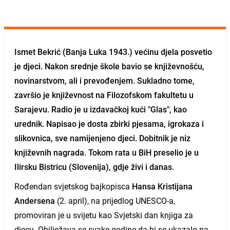
Ismet Bekrić
(Banja Luka 1943.) većinu djela posvetio
je djeci. Nakon srednje škole bavio se književnošću,
novinarstvom, ali i prevođenjem. Sukladno tome,
završio je književnost na Filozofskom fakultetu u
Sarajevu. Radio je u izdavačkoj kući "Glas", kao
urednik. Napisao je dosta zbirki pjesama, igrokaza i
slikovnica, sve namijenjeno djeci. Dobitnik je niz
književnih nagrada. Tokom rata u BiH preselio je u
Ilirsku Bistricu (Slovenija), gdje živi i danas.
Rođendan svjetskog bajkopisca
Hansa Kristijana
Andersena
(2. april), na prijedlog UNESCO-a,
promoviran je u svijetu kao Svjetski dan knjiga za
djecu. Obilježava se svake godine da bi se ukazalo na