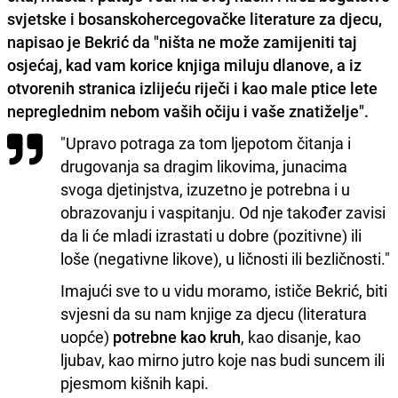
svjetske i bosanskohercegovačke literature za djecu,
napisao je Bekrić da "ništa ne može zamijeniti taj
osjećaj,
kad vam korice knjiga miluju dlanove
, a iz
otvorenih stranica izlijeću riječi i kao male ptice lete
nepreglednim nebom vaših očiju i vaše znatiželje".
"Upravo potraga za tom ljepotom čitanja i
drugovanja sa dragim likovima, junacima
svoga djetinjstva, izuzetno je potrebna i u
obrazovanju i vaspitanju. Od nje također zavisi
da li će mladi izrastati u dobre (pozitivne) ili
loše (negativne likove), u ličnosti ili bezličnosti."
Imajući sve to u vidu moramo, ističe Bekrić, biti
svjesni da su nam knjige za djecu (literatura
uopće)
potrebne kao kruh
, kao disanje, kao
ljubav, kao mirno jutro koje nas budi suncem ili
pjesmom kišnih kapi.