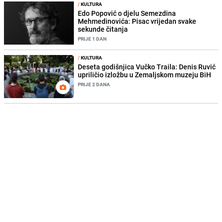
/
KULTURA
Edo Popović o djelu Semezdina
Mehmedinovića: Pisac vrijedan svake
sekunde čitanja
PRIJE 1 DAN
/
KULTURA
Deseta godišnjica Vučko Traila: Denis Ruvić
upriličio izložbu u Zemaljskom muzeju BiH
PRIJE 2 DANA