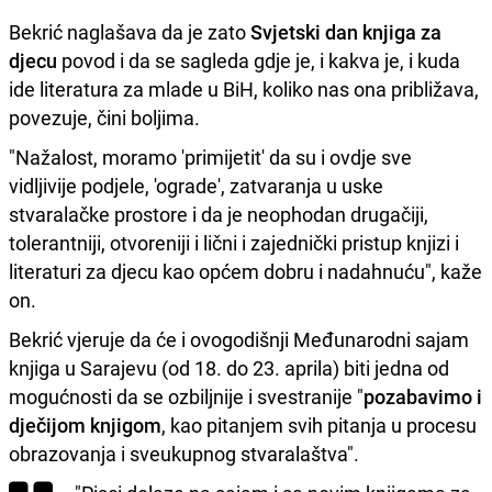
Bekrić naglašava da je zato
Svjetski dan knjiga za
djecu
povod i da se sagleda gdje je, i kakva je, i kuda
ide literatura za mlade u BiH, koliko nas ona približava,
povezuje, čini boljima.
"Nažalost, moramo 'primijetit' da su i ovdje sve
vidljivije podjele, 'ograde', zatvaranja u uske
stvaralačke prostore i da je neophodan drugačiji,
tolerantniji, otvoreniji i lični i zajednički pristup knjizi i
literaturi za djecu kao općem dobru i nadahnuću", kaže
on.
Bekrić vjeruje da će i ovogodišnji Međunarodni sajam
knjiga u Sarajevu (od 18. do 23. aprila) biti jedna od
mogućnosti da se ozbiljnije i svestranije "
pozabavimo i
dječijom knjigom
, kao pitanjem svih pitanja u procesu
obrazovanja i sveukupnog stvaralaštva".