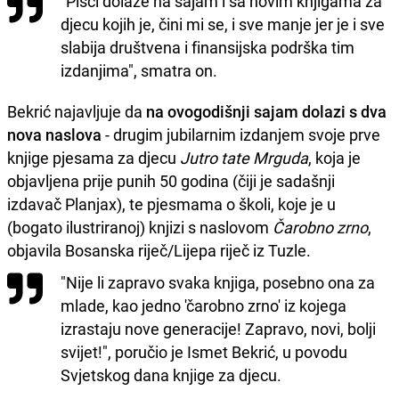
"Pisci dolaze na sajam i sa novim knjigama za
djecu kojih je, čini mi se, i sve manje jer je i sve
slabija društvena i finansijska podrška tim
izdanjima", smatra on.
Bekrić najavljuje da
na ovogodišnji sajam dolazi s dva
nova naslova
- drugim jubilarnim izdanjem svoje prve
knjige pjesama za djecu
Jutro tate Mrguda
, koja je
objavljena prije punih 50 godina (čiji je sadašnji
izdavač Planjax), te pjesmama o školi, koje je u
(bogato ilustriranoj) knjizi s naslovom
Čarobno zrno
,
objavila Bosanska riječ/Lijepa riječ iz Tuzle.
"Nije li zapravo svaka knjiga, posebno ona za
mlade, kao jedno 'čarobno zrno' iz kojega
izrastaju nove generacije! Zapravo, novi, bolji
svijet!", poručio je Ismet Bekrić, u povodu
Svjetskog dana knjige za djecu.