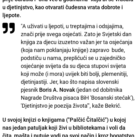
u djetinjstvo, kao otvarati čudesna vrata dobrote i
ljepote.
"A uživati u ljepoti, u treptajima i odsjajima,
znači prije svega osjećati. Zato je Svjetski dan
knjiga za djecu izuzetno važan jer ta osjećanja
(koja nam poklanjaju knjige) zapravo bude,
podstiču u nama, preplićući se u zajedničko
osjećanje svijeta da su djeca stupovi svijeta
koji može (i mora) uvijek biti bolji, plemenitiji,
djetinjastiji. Jer, kao što napisa slovenski
pjesnik
Boris A. Novak
(jedan od dobitnika
Nagrade Društva pisaca BiH 'Bosanski stećak'),
'Djetinjstvo je poezija života'", kaže Bekrić.
U svojoj knjizi o knjigama ("Palčić Čitalčić") u kojoj
nas jedan patuljak koji živi u bibliotekama i voli da
čita, mašta i putuje vodi na svoj način i kroz bogatstvo