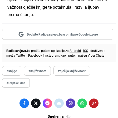
važnost dječije knjige te potaknula i razvila ljubav
prema čitanju.
Dodajte Radiosarajevo.ba u omiljene Google izvore
Radiosarajevo.ba
pratite putem aplikacije za
Android
|
iOS
i društvenih
mreža
Twitter
|
Facebook
|
Instagram
, kao i putem našeg
Viber
Chata.
#knjige
#književnost
#dječija književnost
#Svjetski dan
45
Dijeljenja