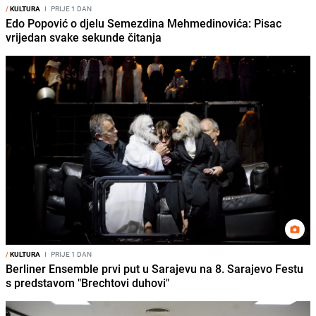
/
KULTURA
I
PRIJE 1 DAN
Edo Popović o djelu Semezdina Mehmedinovića: Pisac
vrijedan svake sekunde čitanja
/
KULTURA
I
PRIJE 1 DAN
Berliner Ensemble prvi put u Sarajevu na 8. Sarajevo Festu
s predstavom "Brechtovi duhovi"