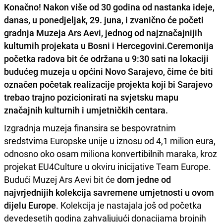
Konačno! Nakon više od 30 godina od nastanka ideje,
danas, u ponedjeljak, 29. juna, i zvanično će početi
gradnja Muzeja Ars Aevi, jednog od najznačajnijih
kulturnih projekata u Bosni i Hercegovini.Ceremonija
početka radova bit će održana u 9:30 sati na lokaciji
budućeg muzeja u općini Novo Sarajevo, čime će biti
označen početak realizacije projekta koji bi Sarajevo
trebao trajno pozicionirati na svjetsku mapu
značajnih kulturnih i umjetničkih centara.
Izgradnja muzeja finansira se bespovratnim
sredstvima Europske unije u iznosu od 4,1 milion eura,
odnosno oko osam miliona konvertibilnih maraka, kroz
projekat EU4Culture u okviru inicijative Team Europe.
Budući Muzej Ars Aevi bit će
dom jedne od
najvrjednijih kolekcija savremene umjetnosti u ovom
dijelu Europe
. Kolekcija je nastajala još od početka
devedesetih godina zahvaljujući donacijama brojnih