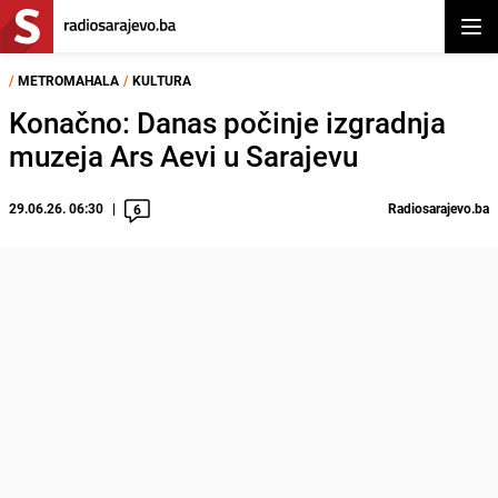
Otvor
/
METROMAHALA
/
KULTURA
Konačno: Danas počinje izgradnja
muzeja Ars Aevi u Sarajevu
29.06.26. 06:30
Radiosarajevo.ba
6