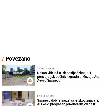
/
Povezano
26.06.26. 09:19
Nakon više od tri decenije čekanja: U
ponedjeljak počinje izgradnja Muzeja Ars
Aevi u Sarajevu
02.04.26. 16:57
Sarajevo dobija muzej svjetskog značaja:
Ars Aevi proglašen prioritetom Vlade KS