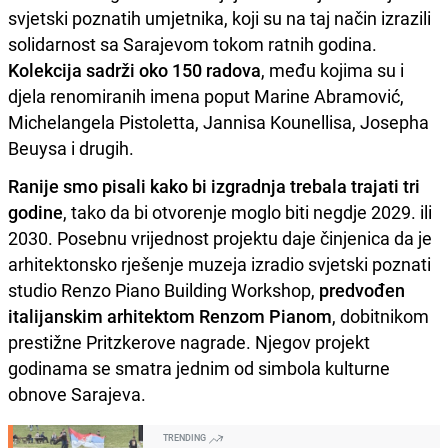
svjetski poznatih umjetnika, koji su na taj način izrazili
solidarnost sa Sarajevom tokom ratnih godina.
Kolekcija sadrži oko 150 radova
, među kojima su i
djela renomiranih imena poput Marine Abramović,
Michelangela Pistoletta, Jannisa Kounellisa, Josepha
Beuysa i drugih.
Ranije smo pisali kako bi izgradnja trebala trajati tri
godine
, tako da bi otvorenje moglo biti negdje 2029. ili
2030. Posebnu vrijednost projektu daje činjenica da je
arhitektonsko rješenje muzeja izradio svjetski poznati
studio Renzo Piano Building Workshop,
predvođen
italijanskim arhitektom Renzom Pianom
, dobitnikom
prestižne Pritzkerove nagrade. Njegov projekt
godinama se smatra jednim od simbola kulturne
obnove Sarajeva.
TRENDING