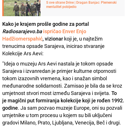
S ove strane Drine | Dragan Banjac: Plemenski
mentalitet pobijedio
Kako je krajem prošle godine za portal
Radiosarajevo.ba
ispričao Enver Enjo
Hadžiomerspahić
, vizionar
koji je, u najtežim
trenucima opsade Sarajeva, inicirao stvaranje
Kolekcije Ars Aevi:
"Ideja o muzeju Ars Aevi nastala je tokom opsade
Sarajeva i izvanredan je primjer kulturne otpornosti
tokom izazovnih vremena, kao i snažan simbol
međunarodne solidarnosti. Zamisao je bila da se kroz
umjetnost stvori most između Sarajeva i svijeta.
To
je magični put formiranja kolekcije koji je rođen 1992.
godine
. Ja sam pozvao muzeje Europe, oni su pozvali
umjetnike u tom procesu u kojem su bili uključeni
gradovi Milano, Prato, Ljubljana, Venecija, Beč i drugi.