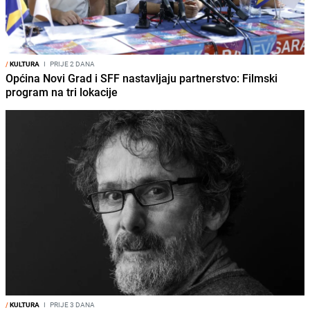
/
KULTURA
I
PRIJE 2 DANA
Općina Novi Grad i SFF nastavljaju partnerstvo: Filmski
program na tri lokacije
/
KULTURA
I
PRIJE 3 DANA