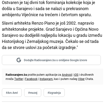
Ostvaren je taj divni tok formiranja kolekcije koja je
došla u Sarajevo i sada se nalazi u prekrasnom
ambijentu Vijećnice na trećem i četvrtom spratu.
Slavni arhitekta Renzo Piano je još 2002. napravio
arhitektonske projekte. Grad Sarajevo i Općina Novo
Sarajevo su dodijelili najljepšu lokaciju u gradu između
Historijskog i Zemaljskog muzeja. Čekalo se od tada
da se stvore uslovi za početak izgradnje."
Dodajte Radiosarajevo.ba u omiljene Google izvore
Radiosarajevo.ba
pratite putem aplikacije za
Android
|
iOS
i društvenih
mreža
Twitter
|
Facebook
|
Instagram
, kao i putem našeg
Viber
Chata.
#Ars Aevi
#muzej
#izgradnja