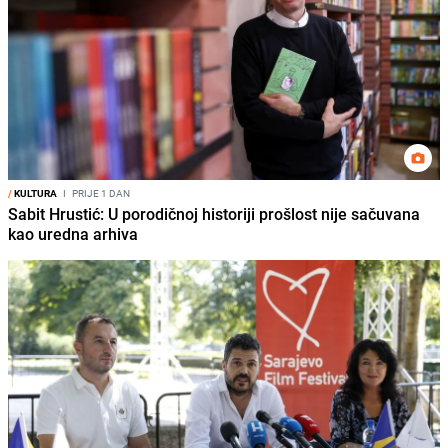
/
KULTURA
I
PRIJE 1 DAN
Sabit Hrustić: U porodičnoj historiji prošlost nije sačuvana
kao uredna arhiva