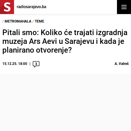
Otvor
/
METROMAHALA
/
TEME
Pitali smo: Koliko će trajati izgradnja
muzeja Ars Aevi u Sarajevu i kada je
planirano otvorenje?
15.12.25. 18:00
A. Vatreš
3