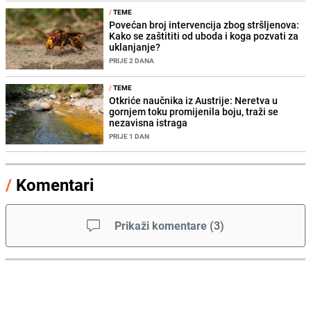
/
TEME
Povećan broj intervencija zbog stršljenova:
Kako se zaštititi od uboda i koga pozvati za
uklanjanje?
PRIJE 2 DANA
/
TEME
Otkriće naučnika iz Austrije: Neretva u
gornjem toku promijenila boju, traži se
nezavisna istraga
PRIJE 1 DAN
/
Komentari
Prikaži komentare
(
3
)