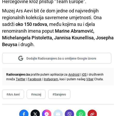
Hercegovine kroz pristup "Team Europe".
Muzej Ars Aevi bit će dom jedne od najvrednijih
regionalnih kolekcija savremene umjetnosti. Ona
sadrži
oko 150 radova
, među kojima su i djela
renomiranih imena poput
Marine Abramović,
Michelangela Pistoletta, Jannisa Kounellisa, Josepha
Beuysa
i drugih.
Dodajte Radiosarajevo.ba u omiljene Google izvore
Radiosarajevo.ba
pratite putem aplikacije za
Android
|
iOS
i društvenih
mreža
Twitter
|
Facebook
|
Instagram
, kao i putem našeg
Viber
Chata.
#Ars Aevi
#muzej
#Sarajevo