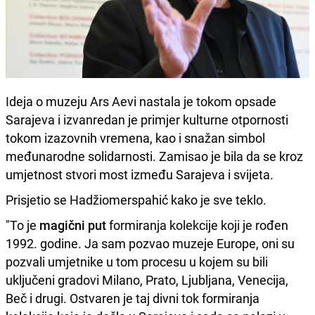
Ideja o muzeju Ars Aevi nastala je tokom opsade
Sarajeva i izvanredan je primjer kulturne otpornosti
tokom izazovnih vremena, kao i snažan simbol
međunarodne solidarnosti. Zamisao je bila da se kroz
umjetnost stvori most između Sarajeva i svijeta.
Prisjetio se Hadžiomerspahić kako je sve teklo.
"To je
magični put
formiranja kolekcije koji je rođen
1992. godine. Ja sam pozvao muzeje Europe, oni su
pozvali umjetnike u tom procesu u kojem su bili
uključeni gradovi Milano, Prato, Ljubljana, Venecija,
Beč i drugi. Ostvaren je taj divni tok formiranja