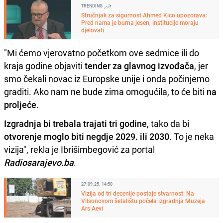
TRENDING
Stručnjak za sigurnost Ahmed Kico upozorava:
Pred nama je burna jesen, institucije moraju
djelovati
"Mi ćemo vjerovatno početkom ove sedmice ili do
kraja godine objaviti
tender za glavnog izvođača
, jer
smo čekali novac iz Europske unije i onda počinjemo
graditi. Ako nam ne bude zima omogućila, to će biti
na
proljeće
.
Izgradnja bi trebala trajati tri godine
, tako da bi
otvorenje moglo biti negdje 2029. ili 2030
. To je neka
vizija", rekla je Ibrišimbegović za portal
Radiosarajevo.ba
.
27.09.25. 14:50
Vizija od tri decenije postaje stvarnost: Na
Vilsonovom šetalištu počela izgradnja Muzeja
Ars Aevi