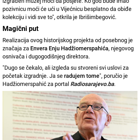
izgrađen muzej moći da posjete. Ko god bude imao
pozivnicu moći će ući u Vijećnicu besplatno da obiđe
kolekciju i vidi sve to", otkrila je Ibrišimbegović.
Magični put
Realizacija ovog historijskog projekta od posebnog je
značaja za
Envera Enju Hadžiomerspahića
, njegovog
osnivača i dugogodišnjeg direktora.
"Dugo se čekalo, ali izgleda su stvoreni svi uslovi za
početak izgradnje. Ja se
radujem tome
", poručio je
Hadžiomerspahić za portal
Radiosarajevo.ba
.