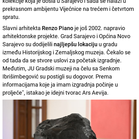
kolekcije koja je došla u Sarajevo i sada se nalazi u
prekrasnom ambijentu Vijećnice na trećem i četvrtom
spratu.
Slavni arhitekta
Renzo Piano
je još 2002. napravio
arhitektonske projekte. Grad Sarajevo i Općina Novo
Sarajevo su dodijelili
najljepšu lokaciju
u gradu
između Historijskog i Zemaljskog muzeja. Čekalo se
od tada da se stvore uslovi za početak izgradnje.
Međutim, JU Gradski muzeji na čelu sa Senkom
Ibrišimbegović su postigli su dogovor. Prema
informacijama koje ja imam izgradnja počinje u
proljeće", istakao je idejni tvorac Ars Aevija.