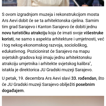
S ovom izgradnjom muzeja i rekonstrukcijom mosta
Ars Aevi dobit će se ta arhitektonska cjelina. Samim
tim grad Sarajevo i Kanton Sarajevo će dobiti jednu
novu turističku atrakciju
koja će imati svoje
višestruke
koristi
, ne samo s aspekta arhitekture i umjetnosti, već
i tog nekog ekonomskog razvoja, sociološkog,
edukativnog. Pozicionirat će Sarajevo na mapu
svjetskih gradova koji imaju jednu arhitektonsku
atrakciju umjetnika i arhitekte svjetskog kalibra",
istakla je direktorica JU Gradski muzeji Sarajevo.
U petak, 19. decembra Ars Aevi slavi
33. rođendan
, što
će JU Gradski muzeji Sarajevo obilježiti
posebnim
događajem
.