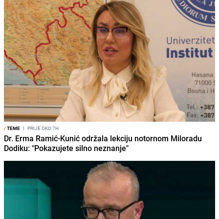
/
TEME
I
PRIJE OKO 7H
Dr. Erma Ramić-Kunić održala lekciju notornom Miloradu
Dodiku: "Pokazujete silno neznanje"