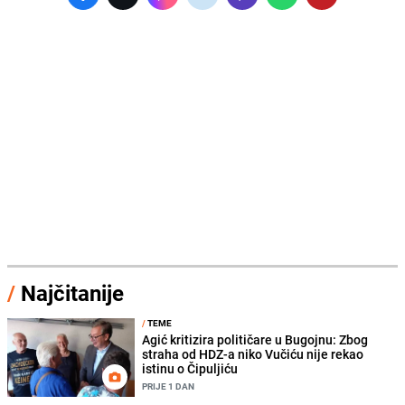
/
Najčitanije
/
TEME
Agić kritizira političare u Bugojnu: Zbog
straha od HDZ-a niko Vučiću nije rekao
istinu o Čipuljiću
PRIJE 1 DAN