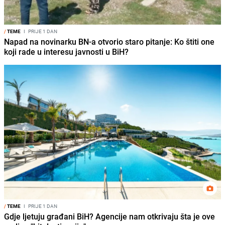
/
TEME
I
PRIJE 1 DAN
Napad na novinarku BN-a otvorio staro pitanje: Ko štiti one
koji rade u interesu javnosti u BiH?
/
TEME
I
PRIJE 1 DAN
Gdje ljetuju građani BiH? Agencije nam otkrivaju šta je ove