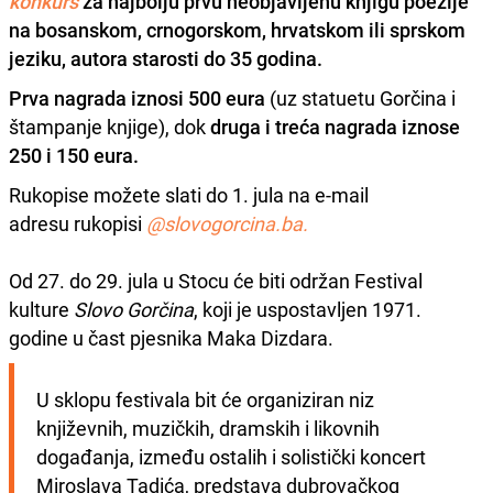
konkurs
za najbolju prvu neobjavljenu knjigu poezije
na bosanskom, crnogorskom, hrvatskom ili sprskom
jeziku,
autora starosti do 35 godina.
Prva nagrada iznosi 500 eura
(uz statuetu Gorčina i
štampanje knjige), dok
druga i treća nagrada iznose
250 i 150 eura.
Rukopise možete slati do 1. jula na e-mail
adresu rukopisi
@slovogorcina.ba.
Od 27. do 29. jula u Stocu će biti održan Festival
kulture
Slovo Gorčina
, koji je uspostavljen 1971.
godine u čast pjesnika Maka Dizdara.
U sklopu festivala bit će organiziran niz 
književnih, muzičkih, dramskih i likovnih 
događanja, između ostalih i solistički koncert 
Miroslava Tadića, predstava dubrovačkog 