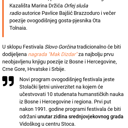
Kazališta Marina Držića 
Orfej sluša 
radio
 autorice Pavlice Bajšić Brazzoduro i večer 
poezije ovogodišnjeg gosta-pjesnika Ota 
Tolnaia. 
U sklopu Festivala
Slovo Gorčina
tradicionalno će biti
dodijeljena
nagrada "Mak Dizdar"
za najbolju prvu
neobjavljenu knjigu poezije iz Bosne i Hercegovine,
Crne Gore, Hrvatske i Srbije.
Novi program ovogodišnjeg festivala jeste
Stolački ljetni univerzitet na kojem će
učestvovati 10 studenata humanstičkih nauka
iz Bosne i Hercegovine i regiona. Prvi put
nakon 1991. godine programi festivala će biti
održani
unutar zidina srednjovjekovnog grada
Vidoškog u centru Stoca.