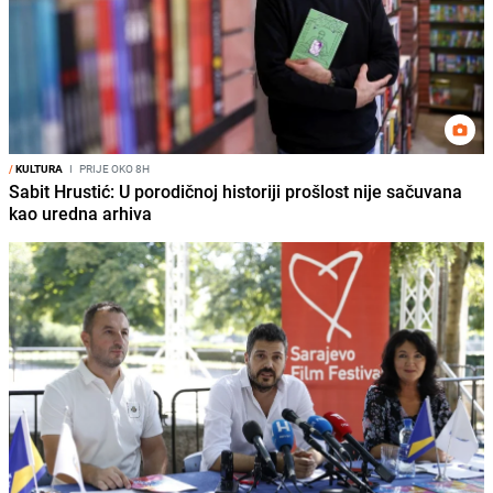
/
KULTURA
I
PRIJE OKO 8H
Sabit Hrustić: U porodičnoj historiji prošlost nije sačuvana
kao uredna arhiva