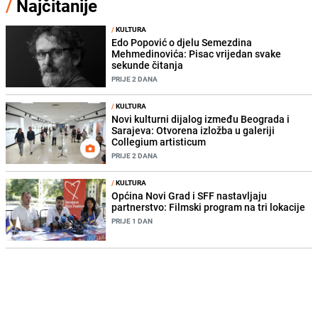
/
Najčitanije
/
KULTURA
Edo Popović o djelu Semezdina
Mehmedinovića: Pisac vrijedan svake
sekunde čitanja
PRIJE 2 DANA
/
KULTURA
Novi kulturni dijalog između Beograda i
Sarajeva: Otvorena izložba u galeriji
Collegium artisticum
PRIJE 2 DANA
/
KULTURA
Općina Novi Grad i SFF nastavljaju
partnerstvo: Filmski program na tri lokacije
PRIJE 1 DAN