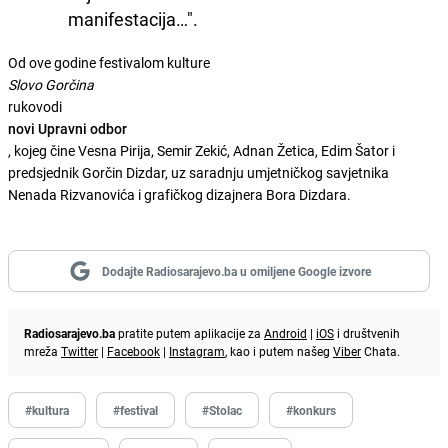
manifestacija…".
Od ove godine festivalom kulture
Slovo Gorčina
rukovodi
novi Upravni odbor
, kojeg čine Vesna Pirija, Semir Zekić, Adnan Žetica, Edim Šator i
predsjednik Gorčin Dizdar, uz saradnju umjetničkog savjetnika
Nenada Rizvanovića i grafičkog dizajnera Bora Dizdara.
Dodajte Radiosarajevo.ba u omiljene Google izvore
Radiosarajevo.ba
pratite putem aplikacije za
Android
|
iOS
i društvenih
mreža
Twitter
|
Facebook
|
Instagram
, kao i putem našeg
Viber
Chata.
#kultura
#festival
#Stolac
#konkurs