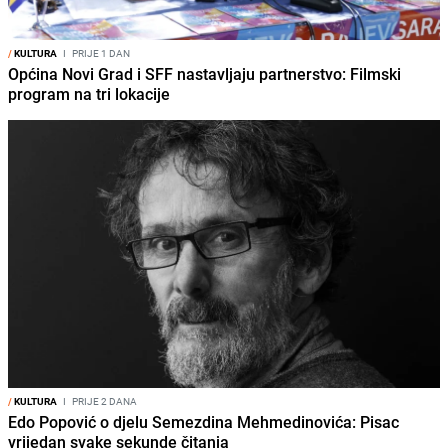
/
KULTURA
I
PRIJE 1 DAN
Općina Novi Grad i SFF nastavljaju partnerstvo: Filmski
program na tri lokacije
/
KULTURA
I
PRIJE 2 DANA
Edo Popović o djelu Semezdina Mehmedinovića: Pisac
vrijedan svake sekunde čitanja