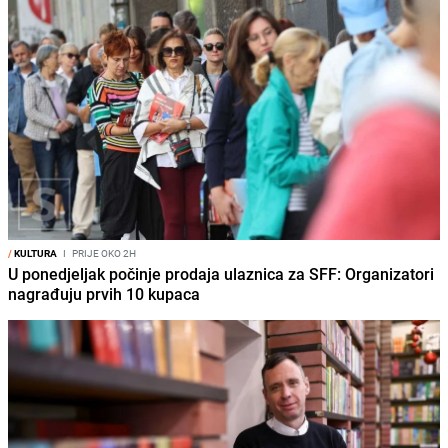
/
KULTURA
I
PRIJE OKO 2H
U ponedjeljak počinje prodaja ulaznica za SFF: Organizatori
nagrađuju prvih 10 kupaca