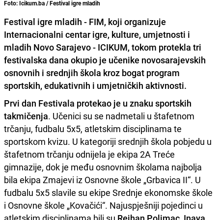
Foto: Icikum.ba / Festival igre mladih
Festival igre mladih - FIM, koji organizuje
Internacionalni centar igre, kulture, umjetnosti i
mladih Novo Sarajevo - ICIKUM, tokom protekla tri
festivalska dana okupio je učenike novosarajevskih
osnovnih i srednjih škola kroz bogat program
sportskih, edukativnih i umjetničkih aktivnosti.
Prvi dan Festivala protekao je u znaku sportskih
takmičenja
. Učenici su se nadmetali u štafetnom
trčanju, fudbalu 5x5, atletskim disciplinama te
sportskom kvizu. U kategoriji srednjih škola pobjedu u
štafetnom trčanju odnijela je ekipa 2A Treće
gimnazije, dok je među osnovnim školama najbolja
bila ekipa Zmajevi iz Osnovne škole „Grbavica II“. U
fudbalu 5x5 slavile su ekipe Srednje ekonomske škole
i Osnovne škole „Kovačići“. Najuspješniji pojedinci u
atletskim disciplinama bili su
Rejhan Polimac, Inaya