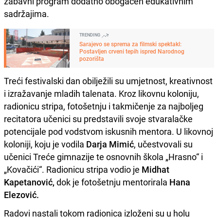
zabavni program dodatno obogaćen edukativnim
sadržajima.
TRENDING
Sarajevo se sprema za filmski spektakl:
Postavljen crveni tepih ispred Narodnog
pozorišta
Treći festivalski dan obilježili su umjetnost, kreativnost
i izražavanje mladih talenata. Kroz likovnu koloniju,
radionicu stripa, fotošetnju i takmičenje za najboljeg
recitatora učenici su predstavili svoje stvaralačke
potencijale pod vodstvom iskusnih mentora. U likovnoj
koloniji, koju je vodila
Darja Mimić
, učestvovali su
učenici Treće gimnazije te osnovnih škola „Hrasno“ i
„Kovačići“. Radionicu stripa vodio je
Midhat
Kapetanović,
dok je fotošetnju mentorirala
Hana
Elezović.
Radovi nastali tokom radionica izloženi su u holu