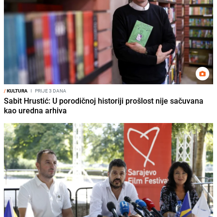
/
KULTURA
I
PRIJE 3 DANA
Sabit Hrustić: U porodičnoj historiji prošlost nije sačuvana
kao uredna arhiva