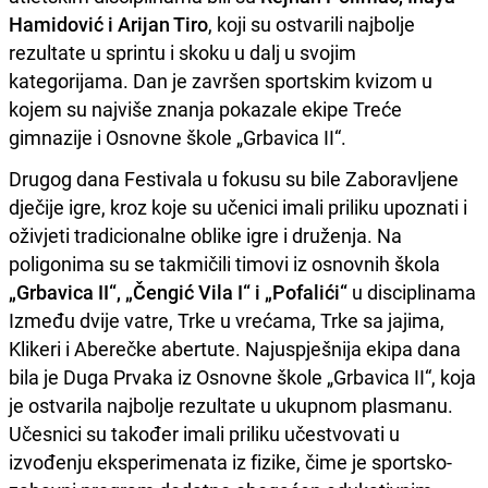
Hamidović i Arijan Tiro
, koji su ostvarili najbolje
rezultate u sprintu i skoku u dalj u svojim
kategorijama. Dan je završen sportskim kvizom u
kojem su najviše znanja pokazale ekipe Treće
gimnazije i Osnovne škole „Grbavica II“.
Drugog dana Festivala u fokusu su bile Zaboravljene
dječije igre, kroz koje su učenici imali priliku upoznati i
oživjeti tradicionalne oblike igre i druženja. Na
poligonima su se takmičili timovi iz osnovnih škola
„Grbavica II“, „Čengić Vila I“ i „Pofalići“
u disciplinama
Između dvije vatre, Trke u vrećama, Trke sa jajima,
Klikeri i Aberečke abertute. Najuspješnija ekipa dana
bila je Duga Prvaka iz Osnovne škole „Grbavica II“, koja
je ostvarila najbolje rezultate u ukupnom plasmanu.
Učesnici su također imali priliku učestvovati u
izvođenju eksperimenata iz fizike, čime je sportsko-