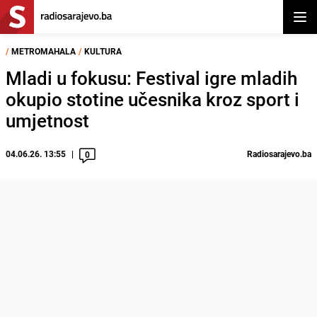
Otvor
/
METROMAHALA
/
KULTURA
Mladi u fokusu: Festival igre mladih
okupio stotine učesnika kroz sport i
umjetnost
04.06.26. 13:55
Radiosarajevo.ba
0