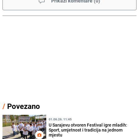
Prikaži komentare
(
0
)
/
Povezano
01.06.26. 11:45
U Sarajevu otvoren Festival igre mladih:
Sport, umjetnost i tradicija na jednom
mjestu