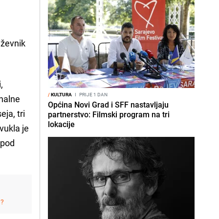
iževnik
,
/
KULTURA
I
PRIJE 1 DAN
onalne
Općina Novi Grad i SFF nastavljaju
eja, tri
partnerstvo: Filmski program na tri
lokacije
vukla je
 pod
j?