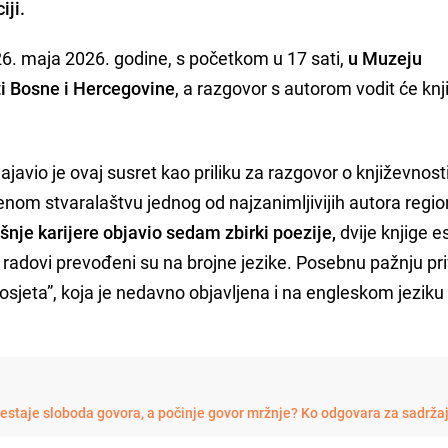
iji.
 26. maja 2026. godine, s početkom u 17 sati,
u Muzeju
ti Bosne i Hercegovine
, a razgovor s autorom vodit će knj
javio je ovaj susret kao priliku za razgovor o književnosti
nom stvaralaštvu jednog od najzanimljivijih autora regi
nje karijere objavio sedam zbirki poezije,
dvije knjige es
 radovi prevođeni su na brojne jezike. Posebnu pažnju pri
posjeta”, koja je nedavno objavljena i na engleskom jeziku
restaje sloboda govora, a počinje govor mržnje? Ko odgovara za sadrža