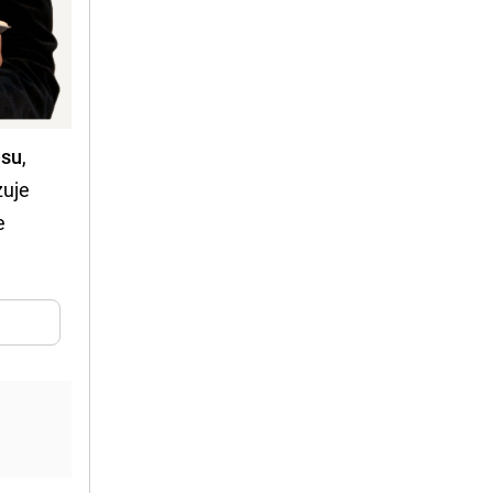
esu
,
zuje
e