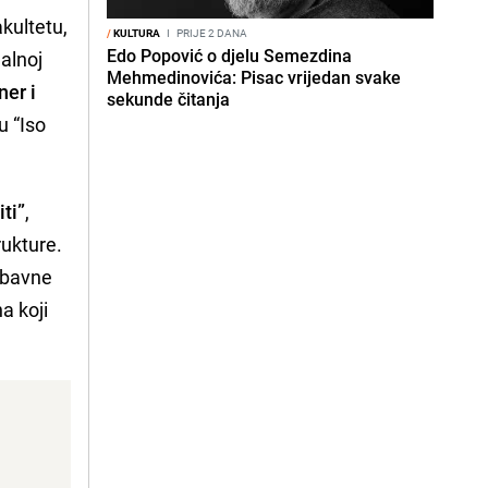
akultetu,
/
KULTURA
I
PRIJE 2 DANA
Edo Popović o djelu Semezdina
nalnoj
Mehmedinovića: Pisac vrijedan svake
ner i
sekunde čitanja
u “Iso
ti”
,
rukture.
jubavne
a koji