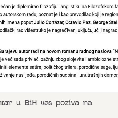
an je diplomirao filozofiju i anglistiku na Filozofskom f
po autorskom radu, poznat je i kao prevodilac koji je regio
ževnih imena poput
Julio Cortázar, Octavio Paz, George Stei
odilački rad višestruko je nagrađivan, uključujući i nagrad
Sarajevu autor radi na novom romanu radnog naslova “Ni
je već sada privlači pažnju zbog slojevite i ambiciozne st
niti elemente satire, političkog trilera, porodične sage, l
raživanje naslijeđa, porodičnih sudbina i unutrašnjih demon