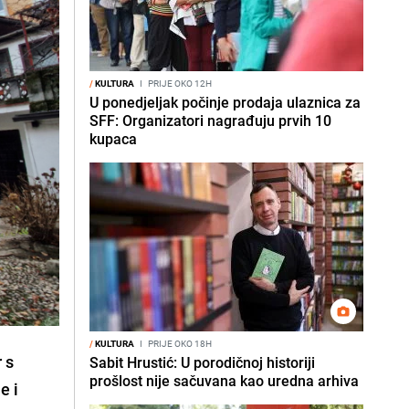
/
KULTURA
I
PRIJE OKO 12H
U ponedjeljak počinje prodaja ulaznica za
SFF: Organizatori nagrađuju prvih 10
kupaca
/
KULTURA
I
PRIJE OKO 18H
 s
Sabit Hrustić: U porodičnoj historiji
prošlost nije sačuvana kao uredna arhiva
e i