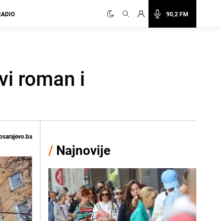
RADIO
90,2 FM
vi roman i
osarajevo.ba
/
Najnovije