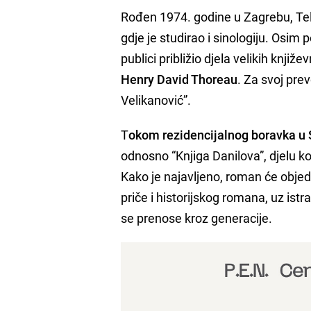
Rođen 1974. godine u Zagrebu, Teleć
gdje je studirao i sinologiju. Osim 
publici približio djela velikih knji
Henry David Thoreau
. Za svoj prev
Velikanović”.
T
okom rezidencijalnog boravka u 
odnosno “Knjiga Danilova”, djelu ko
Kako je najavljeno, roman će objedi
priče i historijskog romana, uz ist
se prenose kroz generacije.