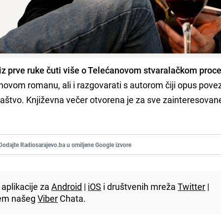
u iz prve ruke čuti više o Telećanovom stvaralačkom proc
 novom romanu, ali i razgovarati s autorom čiji opus pove
odilaštvo. Književna večer otvorena je za sve zainteresovan
Dodajte Radiosarajevo.ba u omiljene Google izvore
aplikacije za
Android
|
iOS
i društvenih mreža
Twitter
|
utem našeg
Viber
Chata.