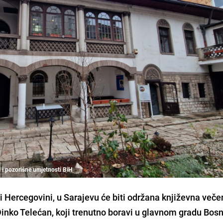
i i pozorišne umjetnosti BiH
i Hercegovini, u Sarajevu će biti održana književna večer
nko Telećan, koji trenutno boravi u glavnom gradu Bosn