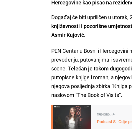
Hercegovine kao pisac na rezidenc
Događaj će biti upriličen u utorak,
književnosti i pozorišne umjetnos
Asmir Kujović.
PEN Centar u Bosni i Hercegovini na
prevođenju, putovanjima i savreme
scene.
Telećan je tokom dugogodiš
putopisne knjige i roman, a njegovi
njegova posljednja zbirka “Knjiga 
naslovom “The Book of Visits”.
TRENDING
Podcast S | Gdje p