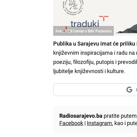
Foto: PEN Centar u BiH: Pozivnica
Publika u Sarajevu imat će prilik
književnim inspiracijama i radu na
poeziju, filozofiju, putopis i prev
ljubitelje književnosti i kulture.
Radiosarajevo.ba
pratite putem 
Facebook
|
Instagram
, kao i p