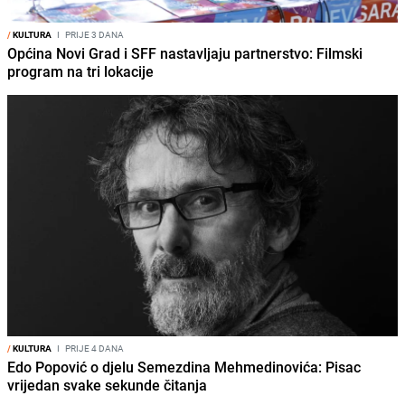
/
KULTURA
I
PRIJE 3 DANA
Općina Novi Grad i SFF nastavljaju partnerstvo: Filmski
program na tri lokacije
/
KULTURA
I
PRIJE 4 DANA
Edo Popović o djelu Semezdina Mehmedinovića: Pisac
vrijedan svake sekunde čitanja