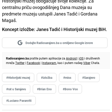
Historijski muzej obogaćuje svoje kolekcije. Za
centralnu priču ovogodišnjeg Dana muzeja su
predmete muzeju ustupili Janes Tadić i Gordana
Magaš.
Koncept izložbe: Janes Tadić i Historijski muzej BiH.
Dodajte Radiosarajevo.ba u omiljene Google izvore
Radiosarajevo.ba
pratite putem aplikacije za
Android
|
iOS
i društvenih
mreža
Twitter
|
Facebook
|
Instagram
, kao i putem našeg
Viber
Chata.
#Historijski muzej
#izložba
#miss
#Sarajevo
#rat u Sarajevu
#Brian Eno
#Bono Vox
#Luciano Pavarotti