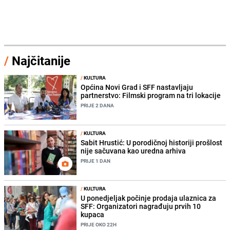
/
Najčitanije
/
KULTURA
Općina Novi Grad i SFF nastavljaju
partnerstvo: Filmski program na tri lokacije
PRIJE 2 DANA
/
KULTURA
Sabit Hrustić: U porodičnoj historiji prošlost
nije sačuvana kao uredna arhiva
PRIJE 1 DAN
/
KULTURA
U ponedjeljak počinje prodaja ulaznica za
SFF: Organizatori nagrađuju prvih 10
kupaca
PRIJE OKO 22H