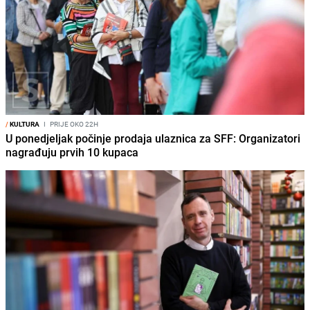
/
KULTURA
I
PRIJE OKO 22H
U ponedjeljak počinje prodaja ulaznica za SFF: Organizatori
nagrađuju prvih 10 kupaca