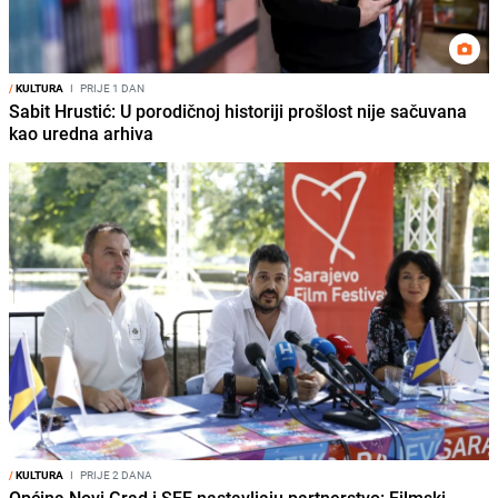
/
KULTURA
I
PRIJE 1 DAN
Sabit Hrustić: U porodičnoj historiji prošlost nije sačuvana
kao uredna arhiva
/
KULTURA
I
PRIJE 2 DANA
Općina Novi Grad i SFF nastavljaju partnerstvo: Filmski