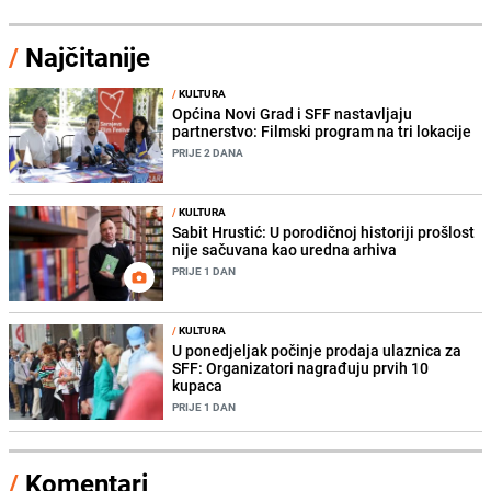
/
Najčitanije
/
KULTURA
Općina Novi Grad i SFF nastavljaju
partnerstvo: Filmski program na tri lokacije
PRIJE 2 DANA
/
KULTURA
Sabit Hrustić: U porodičnoj historiji prošlost
nije sačuvana kao uredna arhiva
PRIJE 1 DAN
/
KULTURA
U ponedjeljak počinje prodaja ulaznica za
SFF: Organizatori nagrađuju prvih 10
kupaca
PRIJE 1 DAN
/
Komentari