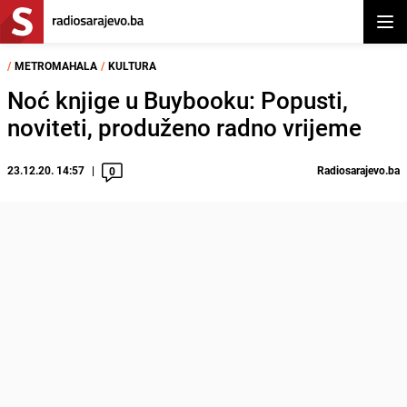
Otvor
/
METROMAHALA
/
KULTURA
Noć knjige u Buybooku: Popusti,
noviteti, produženo radno vrijeme
23.12.20. 14:57
Radiosarajevo.ba
0