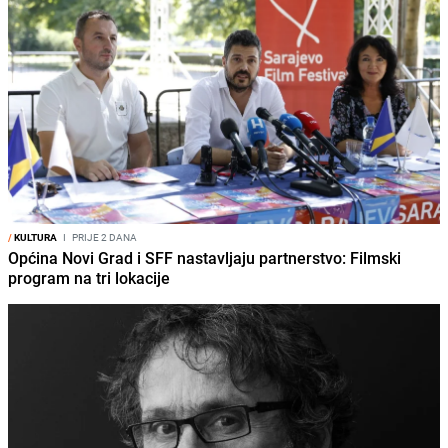
/
KULTURA
I
PRIJE 2 DANA
Općina Novi Grad i SFF nastavljaju partnerstvo: Filmski
program na tri lokacije