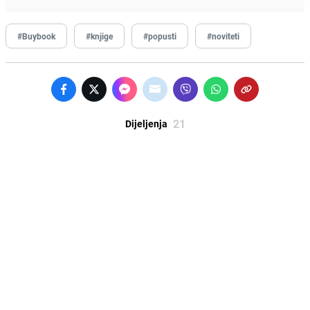
#Buybook
#knjige
#popusti
#noviteti
21
Dijeljenja