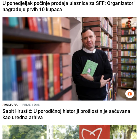
U ponedjeljak počinje prodaja ulaznica za SFF: Organizatori
nagrađuju prvih 10 kupaca
/
KULTURA
I
PRIJE 1 DAN
Sabit Hrustić: U porodičnoj historiji prošlost nije sačuvana
kao uredna arhiva