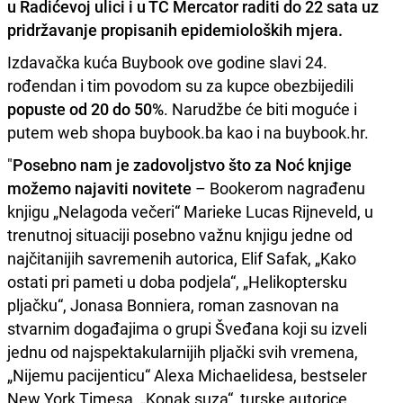
u Radićevoj ulici i u TC Mercator raditi do 22 sata uz
pridržavanje propisanih epidemioloških mjera.
Izdavačka kuća Buybook ove godine slavi 24.
rođendan i tim povodom su za kupce obezbijedili
popuste od 20 do 50%
. Narudžbe će biti moguće i
putem web shopa buybook.ba kao i na buybook.hr.
"
Posebno nam je zadovoljstvo što za Noć knjige
možemo najaviti novitete
– Bookerom nagrađenu
knjigu „Nelagoda večeri“ Marieke Lucas Rijneveld, u
trenutnoj situaciji posebno važnu knjigu jedne od
najčitanijih savremenih autorica, Elif Safak, „Kako
ostati pri pameti u doba podjela“, „Helikoptersku
pljačku“, Jonasa Bonniera, roman zasnovan na
stvarnim događajima o grupi Šveđana koji su izveli
jednu od najspektakularnijih pljački svih vremena,
„Nijemu pacijenticu“ Alexa Michaelidesa, bestseler
New York Timesa, „Konak suza“, turske autorice