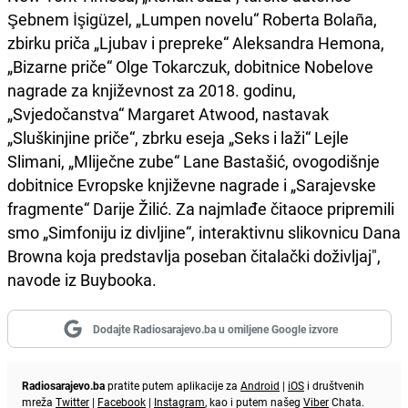
Şebnem İşigüzel, „Lumpen novelu“ Roberta Bolaña,
zbirku priča „Ljubav i prepreke“ Aleksandra Hemona,
„Bizarne priče“ Olge Tokarczuk, dobitnice Nobelove
nagrade za književnost za 2018. godinu,
„Svjedočanstva“ Margaret Atwood, nastavak
„Sluškinjine priče“, zbrku eseja „Seks i laži“ Lejle
Slimani, „Mliječne zube“ Lane Bastašić, ovogodišnje
dobitnice Evropske književne nagrade i „Sarajevske
fragmente“ Darije Žilić. Za najmlađe čitaoce pripremili
smo „Simfoniju iz divljine“, interaktivnu slikovnicu Dana
Browna koja predstavlja poseban čitalački doživljaj",
navode iz Buybooka.
Dodajte Radiosarajevo.ba u omiljene Google izvore
Radiosarajevo.ba
pratite putem aplikacije za
Android
|
iOS
i društvenih
mreža
Twitter
|
Facebook
|
Instagram
, kao i putem našeg
Viber
Chata.