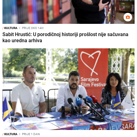
/
KULTURA
I
PRIJE OKO 14H
Sabit Hrustić: U porodičnoj historiji prošlost nije sačuvana
kao uredna arhiva
/
KULTURA
I
PRIJE 1 DAN