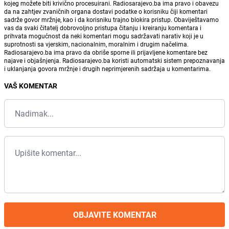
kojeg možete biti krivično procesuirani. Radiosarajevo.ba ima pravo i obavezu
da na zahtjev zvaničnih organa dostavi podatke o korisniku čiji komentari
sadrže govor mržnje, kao i da korisniku trajno blokira pristup. Obaviještavamo
vas da svaki čitatelj dobrovoljno pristupa čitanju i kreiranju komentara i
prihvata mogućnost da neki komentari mogu sadržavati narativ koji je u
suprotnosti sa vjerskim, nacionalnim, moralnim i drugim načelima.
Radiosarajevo.ba ima pravo da obriše sporne ili prijavljene komentare bez
najave i objašnjenja. Radiosarajevo.ba koristi automatski sistem prepoznavanja
i uklanjanja govora mržnje i drugih neprimjerenih sadržaja u komentarima.
VAŠ KOMENTAR
OBJAVITE KOMENTAR