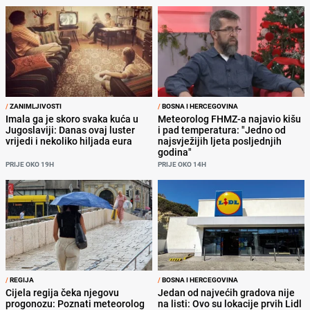
/
ZANIMLJIVOSTI
/
BOSNA I HERCEGOVINA
Imala ga je skoro svaka kuća u
Meteorolog FHMZ-a najavio kišu
Jugoslaviji: Danas ovaj luster
i pad temperatura: "Jedno od
vrijedi i nekoliko hiljada eura
najsvježijih ljeta posljednjih
godina"
PRIJE OKO 19H
PRIJE OKO 14H
/
REGIJA
/
BOSNA I HERCEGOVINA
Cijela regija čeka njegovu
Jedan od najvećih gradova nije
progonozu: Poznati meteorolog
na listi: Ovo su lokacije prvih Lidl