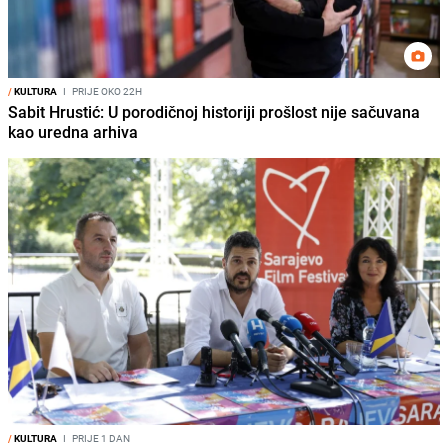
/
KULTURA
I
PRIJE OKO 22H
Sabit Hrustić: U porodičnoj historiji prošlost nije sačuvana
kao uredna arhiva
/
KULTURA
I
PRIJE 1 DAN