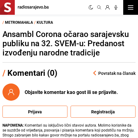
Otvor
/
METROMAHALA
/
KULTURA
Ansambl Corona očarao sarajevsku
publiku na 32. SVEM-u: Predanost
izvođenju narodne tradicije
/
Komentari (0)
Povratak na članak
Objavite komentar kao gost ili se prijavite.
Prijava
Registracija
NAPOMENA:
Komentari su isključivo lični stavovi autora. Molimo korisnike da
se suzdrže od vrijeđanja, psovanja i pisanja komentara koji podstiču na mržnju.
Strogo zabranjen bilo kakav govor mržnje na portalu radiosarajevo.ba, zbog