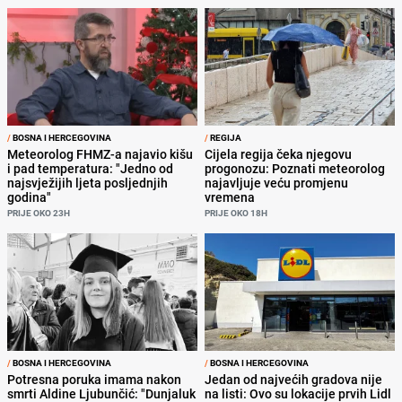
/
BOSNA I HERCEGOVINA
/
REGIJA
Meteorolog FHMZ-a najavio kišu
Cijela regija čeka njegovu
i pad temperatura: "Jedno od
progonozu: Poznati meteorolog
najsvježijih ljeta posljednjih
najavljuje veću promjenu
godina"
vremena
PRIJE OKO 23H
PRIJE OKO 18H
/
BOSNA I HERCEGOVINA
/
BOSNA I HERCEGOVINA
Potresna poruka imama nakon
Jedan od najvećih gradova nije
smrti Aldine Ljubunčić: "Dunjaluk
na listi: Ovo su lokacije prvih Lidl