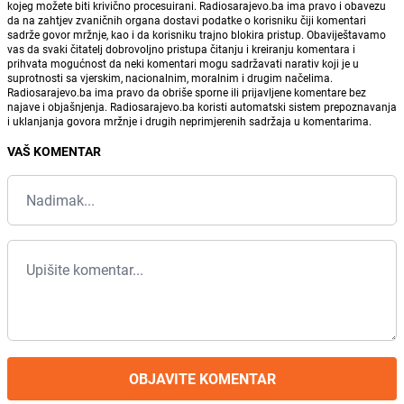
kojeg možete biti krivično procesuirani. Radiosarajevo.ba ima pravo i obavezu
da na zahtjev zvaničnih organa dostavi podatke o korisniku čiji komentari
sadrže govor mržnje, kao i da korisniku trajno blokira pristup. Obaviještavamo
vas da svaki čitatelj dobrovoljno pristupa čitanju i kreiranju komentara i
prihvata mogućnost da neki komentari mogu sadržavati narativ koji je u
suprotnosti sa vjerskim, nacionalnim, moralnim i drugim načelima.
Radiosarajevo.ba ima pravo da obriše sporne ili prijavljene komentare bez
najave i objašnjenja. Radiosarajevo.ba koristi automatski sistem prepoznavanja
i uklanjanja govora mržnje i drugih neprimjerenih sadržaja u komentarima.
VAŠ KOMENTAR
OBJAVITE KOMENTAR