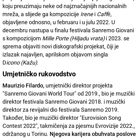
koju preuzimaju neke od najznačajnijih nacionalnih
mreža, a slijede ga kompozicije
Irene
i
Caffè,
objavljene odnosno, u februaru i u julu 2022. U
decembru nastupa u finalu festivala Sanremo Giovani
s kompozicijom
Mille Porte (Hiljadu vrata)
i 2023. se
sprema objaviti novi diskografski projekat, čiji je
izlazak najavljen, aprilskom objavom singla
D
icono (Kažu).
Umjetničko rukovodstvo
Maurizio Filardo,
umjetnički direktor projekta
"Sanremo Giovani World Tour" od 2019., bio je muzički
direktor festivala Sanremo Giovani 2018. i muzički
direktor za revijalni dio festivala Sanremo 2019.
Također, bio je muzički direktor "Eurovision Song
Contest 2022", takmičenja za pjesmu Evrovizije 2022.,
održanog u Torinu.
Njegova karijera obuhvata poslove