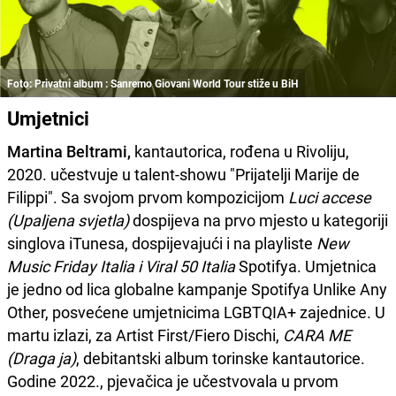
Foto: Privatni album : Sanremo Giovani World Tour stiže u BiH
Umjetnici
Martina Beltrami,
kantautorica, rođena u Rivoliju,
2020. učestvuje u talent-showu "Prijatelji Marije de
Filippi". Sa svojom prvom kompozicijom
Luci accese
(Upaljena svjetla)
dospijeva na prvo mjesto u kategoriji
singlova iTunesa, dospijevajući i na playliste
New
Music Friday Italia i Viral 50 Italia
Spotifya. Umjetnica
je jedno od lica globalne kampanje Spotifya Unlike Any
Other, posvećene umjetnicima LGBTQIA+ zajednice. U
martu izlazi, za Artist First/Fiero Dischi,
CARA
ME
(Draga ja)
, debitantski album torinske kantautorice.
Godine 2022., pjevačica je učestvovala u prvom