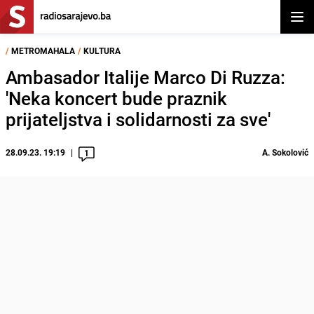
Otvor
/
METROMAHALA
/
KULTURA
Ambasador Italije Marco Di Ruzza:
'Neka koncert bude praznik
prijateljstva i solidarnosti za sve'
28.09.23. 19:19
A. Sokolović
1