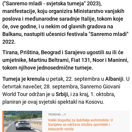
("Sanremo mladi - svjetska turneja" 2023),
manifestacije, koju organizira Ministarstvo vanjskih
poslova i međunarodne saradnje Italije, tokom koje
će, ove godine, i
u nekim od glavnih gradova na
Balkanu
, nastupiti učesnici festivala "Sanremo mladi"
2022.
Tirana, Priština, Beograd i Sarajevo
ugostili su ili će
umjetnike, Martinu Beltrami, Fiat 131, Noor i Maninni,
tokom njihove jednosedmične turneje.
Turneja je krenula
u petak, 22. septembra u
Albaniji
. U
četvrtak navečer, 28. septembra, Sanremo Giovani
World Tour održan je u
Srbiji,
i za kraj, 1. oktobra,
planiran je ovaj svjetski spektakl na Kosovu.
TRENDING
Veliki događaj za ljubitelje automobila: U
Sarajevu se održava izložba sportskih i
luksuznih vozila