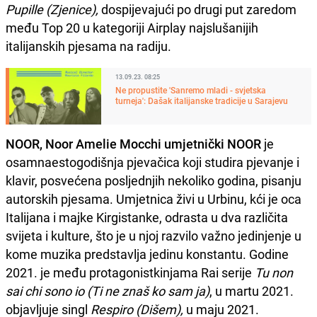
Pupille (Zjenice),
dospijevajući po drugi put zaredom
među Top 20 u kategoriji Airplay najslušanijih
italijanskih pjesama na radiju.
13.09.23. 08:25
Ne propustite 'Sanremo mladi - svjetska
turneja': Dašak italijanske tradicije u Sarajevu
NOOR, Noor Amelie Mocchi umjetnički NOOR
je
osamnaestogodišnja pjevačica koji studira pjevanje i
klavir, posvećena posljednjih nekoliko godina, pisanju
autorskih pjesama. Umjetnica živi u Urbinu, kći je oca
Italijana i majke Kirgistanke, odrasta u dva različita
svijeta i kulture, što je u njoj razvilo važno jedinjenje u
kome muzika predstavlja jedinu konstantu. Godine
2021. je među protagonistkinjama Rai serije
Tu non
sai chi sono io (Ti ne znaš ko sam ja)
, u martu 2021.
objavljuje singl
Respiro (Dišem),
u maju 2021.