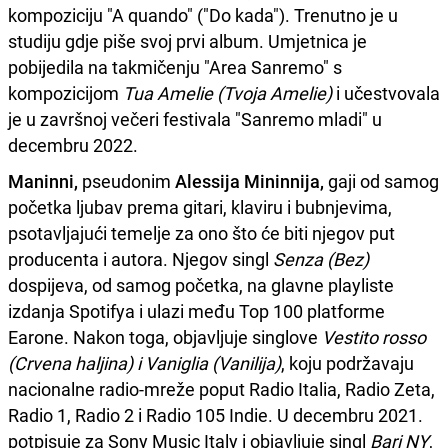
kompoziciju "A quando" ("Do kada"). Trenutno je u
studiju gdje piše svoj prvi album. Umjetnica je
pobijedila na takmičenju "Area Sanremo" s
kompozicijom
Tua Amelie (Tvoja Amelie)
i učestvovala
je u završnoj večeri festivala "Sanremo mladi" u
decembru 2022.
Maninni,
pseudonim
Alessija Mininnija,
gaji od samog
početka ljubav prema gitari, klaviru i bubnjevima,
psotavljajući temelje za ono što će biti njegov put
producenta i autora. Njegov singl
Senza (Bez)
dospijeva, od samog početka, na glavne playliste
izdanja Spotifya i ulazi među Top 100 platforme
Earone. Nakon toga, objavljuje singlove
Vestito rosso
(Crvena haljina) i Vaniglia (Vanilija)
, koju podržavaju
nacionalne radio-mreže poput Radio Italia, Radio Zeta,
Radio 1, Radio 2 i Radio 105 Indie. U decembru 2021.
potpisuje za Sony Music Italy i objavljuje singl
Bari NY
,