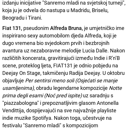
izdanju inicijative "Sanremo mladi na svjetskoj turneji",
koja ju je odvela do nastupa u Madridu, Briselu,
Beogradu i Tirani.
Fiat 131,
pseudonim
Alfreda Bruna,
je umjetničko ime
inspirirano sexy automobilom djeda Alfreda, koji je
dugo vremena bio svjedokom prvih i bezbrojnih
avantura uz nezaboravne melodije Lucia Dalle. Nakon
različitih koncerata, gravitirajući između Indie i R’n’B
scene, proteklog ljeta, FIAT131 je odnio pobjedu na
Deejay On Stage, takmičenju Radija Deejay. U oktobru
objavljuje
Per sentirsi meno soli (Osjećati se manje
usamljenima)
, obradu legendarne kompozicije
Notte
prima degli esami (Noć pred ispite)
uz saradnju s
"piazzabologna" i prepoznatljivim glasom Antonella
Vendittija, dospijevajući na sve najvažnije playliste
indie muzike Spotifya. Nakon toga, učestvuje na
festivalu "Sanremo mladi" s kompozicijom