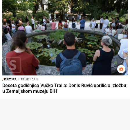
/
KULTURA
I
PRIJE 1 DAN
Deseta godišnjica Vučko Traila: Denis Ruvić upriličio izložbu
u Zemaljskom muzeju BiH