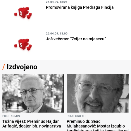
26.04.09. 18:21
Promovirana knjiga Predraga Fincija
26.04.09. 13:00
Još večeras: “Zvijer na mjesecu”
/
Izdvojeno
PRIJE 50MIN
PRIJE OKO 1H
Tužna vijest: Preminuo Hajdar
Preminuo dr. Sead
Arifagić, doajen bh. novinarstva
Mulahasanović: Mostar izgubio
kardiohirurga koji je izveo više od