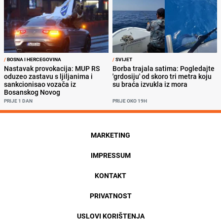
/
BOSNA I HERCEGOVINA
/
SVIJET
Nastavak provokacija: MUP RS
Borba trajala satima: Pogledajte
oduzeo zastavu s ljiljanima i
'grdosiju' od skoro tri metra koju
sankcionisao vozača iz
su braća izvukla iz mora
Bosanskog Novog
PRIJE 1 DAN
PRIJE OKO 19H
MARKETING
IMPRESSUM
KONTAKT
PRIVATNOST
USLOVI KORIŠTENJA