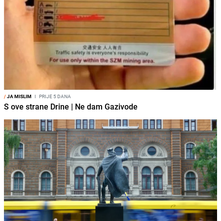
/
JA MISLIM
I
PRIJE 5 DANA
S ove strane Drine | Ne dam Gazivode