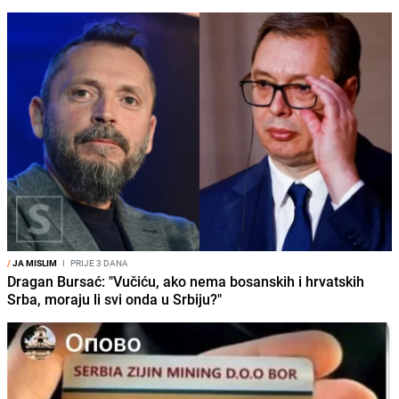
/
JA MISLIM
I
PRIJE 3 DANA
Dragan Bursać: "Vučiću, ako nema bosanskih i hrvatskih
Srba, moraju li svi onda u Srbiju?"