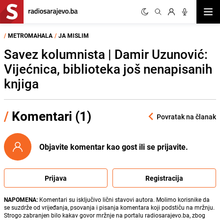
Otvor
/
METROMAHALA
/
JA MISLIM
Savez kolumnista | Damir Uzunović:
Vijećnica, biblioteka još nenapisanih
knjiga
/
Komentari (1)
Povratak na članak
Objavite komentar kao gost ili se prijavite.
Prijava
Registracija
NAPOMENA:
Komentari su isključivo lični stavovi autora. Molimo korisnike da
se suzdrže od vrijeđanja, psovanja i pisanja komentara koji podstiču na mržnju.
Strogo zabranjen bilo kakav govor mržnje na portalu radiosarajevo.ba, zbog