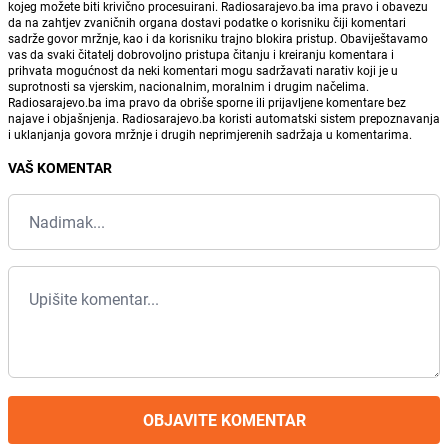
kojeg možete biti krivično procesuirani. Radiosarajevo.ba ima pravo i obavezu
da na zahtjev zvaničnih organa dostavi podatke o korisniku čiji komentari
sadrže govor mržnje, kao i da korisniku trajno blokira pristup. Obaviještavamo
vas da svaki čitatelj dobrovoljno pristupa čitanju i kreiranju komentara i
prihvata mogućnost da neki komentari mogu sadržavati narativ koji je u
suprotnosti sa vjerskim, nacionalnim, moralnim i drugim načelima.
Radiosarajevo.ba ima pravo da obriše sporne ili prijavljene komentare bez
najave i objašnjenja. Radiosarajevo.ba koristi automatski sistem prepoznavanja
i uklanjanja govora mržnje i drugih neprimjerenih sadržaja u komentarima.
VAŠ KOMENTAR
OBJAVITE KOMENTAR