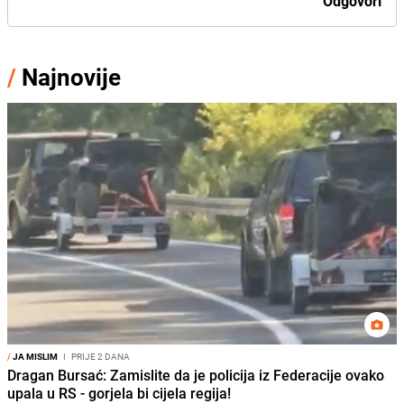
Odgovori
/
Najnovije
/
JA MISLIM
I
PRIJE 2 DANA
Dragan Bursać: Zamislite da je policija iz Federacije ovako
upala u RS - gorjela bi cijela regija!