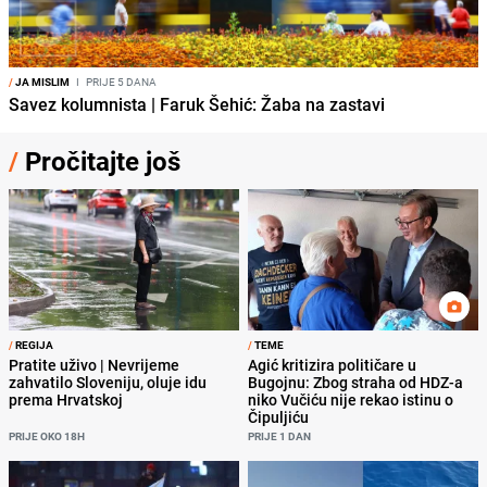
/
JA MISLIM
I
PRIJE 5 DANA
Savez kolumnista | Faruk Šehić: Žaba na zastavi
/
Pročitajte još
/
REGIJA
/
TEME
Pratite uživo | Nevrijeme
Agić kritizira političare u
zahvatilo Sloveniju, oluje idu
Bugojnu: Zbog straha od HDZ-a
prema Hrvatskoj
niko Vučiću nije rekao istinu o
Čipuljiću
PRIJE OKO 18H
PRIJE 1 DAN