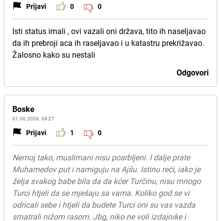
Prijavi
0
0
Isti status imali , ovi vazali oni država, tito ih naseljavao
da ih prebroji aca ih raseljavao i u katastru prekrižavao.
Žalosno kako su nestali
Odgovori
Boske
01.06.2026. 08:27
Prijavi
1
0
Nemoj tako, muslimani nisu posrbljeni. I dalje prate
Muhamedov put i namiguju na Ajšu. Istinu reći, iako je
želja svakog babe bila da da kćer Turčinu, nisu mnogo
Turci htjeli da se mješaju sa vama. Koliko god se vi
odricali sebe i htjeli da budete Turci oni su vas vazda
smatrali nižom rasom. Jbg, niko ne voli izdajnike i