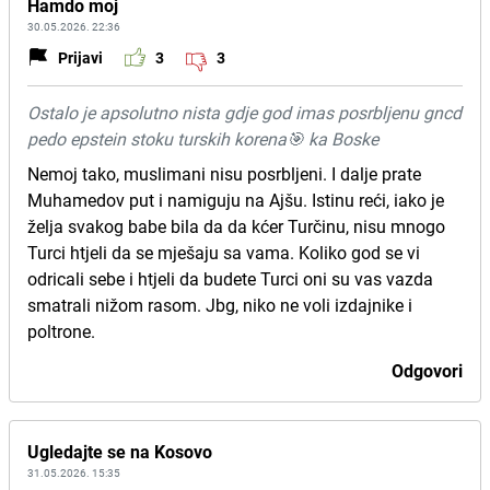
Hamdo moj
30.05.2026. 22:36
Prijavi
3
3
Ostalo je apsolutno nista gdje god imas posrbljenu gncd
pedo epstein stoku turskih korena🎯 ka Boske
Nemoj tako, muslimani nisu posrbljeni. I dalje prate
Muhamedov put i namiguju na Ajšu. Istinu reći, iako je
želja svakog babe bila da da kćer Turčinu, nisu mnogo
Turci htjeli da se mješaju sa vama. Koliko god se vi
odricali sebe i htjeli da budete Turci oni su vas vazda
smatrali nižom rasom. Jbg, niko ne voli izdajnike i
poltrone.
Odgovori
Ugledajte se na Kosovo
31.05.2026. 15:35