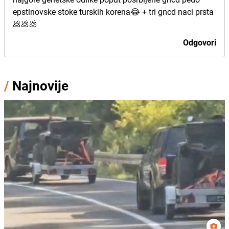
epstinovske stoke turskih korena😂 + tri gncd naci prsta
💩💩💩
Odgovori
/
Najnovije