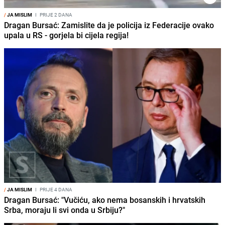
/
JA MISLIM
I
PRIJE 2 DANA
Dragan Bursać: Zamislite da je policija iz Federacije ovako
upala u RS - gorjela bi cijela regija!
/
JA MISLIM
I
PRIJE 4 DANA
Dragan Bursać: "Vučiću, ako nema bosanskih i hrvatskih
Srba, moraju li svi onda u Srbiju?"