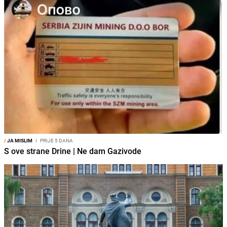
/
JA MISLIM
I
PRIJE 5 DANA
S ove strane Drine | Ne dam Gazivode