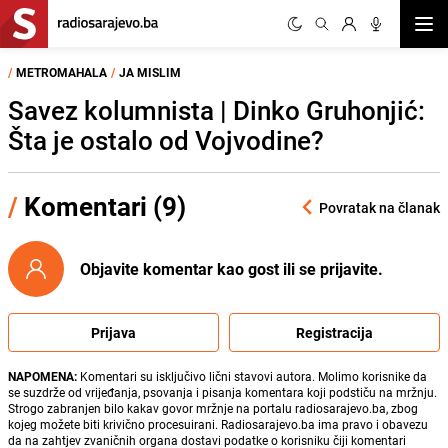
Otvor
/
METROMAHALA
/
JA MISLIM
Savez kolumnista | Dinko Gruhonjić:
Šta je ostalo od Vojvodine?
/
Komentari (9)
Povratak na članak
Objavite komentar kao gost ili se prijavite.
Prijava
Registracija
NAPOMENA:
Komentari su isključivo lični stavovi autora. Molimo korisnike da
se suzdrže od vrijeđanja, psovanja i pisanja komentara koji podstiču na mržnju.
Strogo zabranjen bilo kakav govor mržnje na portalu radiosarajevo.ba, zbog
kojeg možete biti krivično procesuirani. Radiosarajevo.ba ima pravo i obavezu
da na zahtjev zvaničnih organa dostavi podatke o korisniku čiji komentari