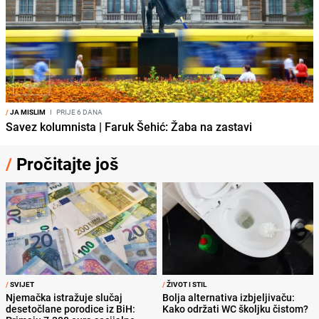
/
JA MISLIM
I
PRIJE 6 DANA
Savez kolumnista | Faruk Šehić: Žaba na zastavi
/
Pročitajte još
/
SVIJET
/
ŽIVOT I STIL
Njemačka istražuje slučaj
Bolja alternativa izbjeljivaču:
desetočlane porodice iz BiH:
Kako održati WC školjku čistom?