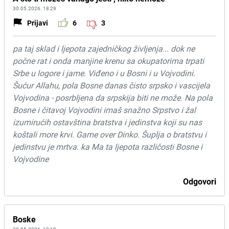
30.05.2026. 18:29
Prijavi
6
3
pa taj sklad i ljepota zajedničkog življenja... dok ne
počne rat i onda manjine krenu sa okupatorima trpati
Srbe u logore i jame. Viđeno i u Bosni i u Vojvodini.
Šućur Allahu, pola Bosne danas čisto srpsko i vascijela
Vojvodina - posrbljena da srpskija biti ne može. Na pola
Bosne i čitavoj Vojvodini imaš snažno Srpstvo i žal
izumirućih ostavština bratstva i jedinstva koji su nas
koštali more krvi. Game over Dinko. Šuplja o bratstvu i
jedinstvu je mrtva. ka Ma ta ljepota različosti Bosne i
Vojvodine
Odgovori
Boske