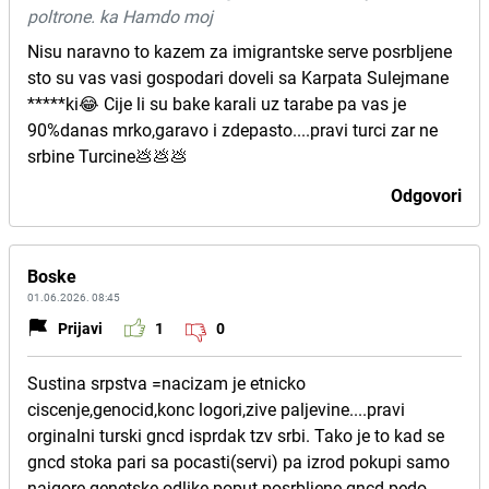
poltrone. ka Hamdo moj
Nisu naravno to kazem za imigrantske serve posrbljene
sto su vas vasi gospodari doveli sa Karpata Sulejmane
*****ki😂 Cije li su bake karali uz tarabe pa vas je
90%danas mrko,garavo i zdepasto....pravi turci zar ne
srbine Turcine💩💩💩
Odgovori
Boske
01.06.2026. 08:45
Prijavi
1
0
Sustina srpstva =nacizam je etnicko
ciscenje,genocid,konc logori,zive paljevine....pravi
orginalni turski gncd isprdak tzv srbi. Tako je to kad se
gncd stoka pari sa pocasti(servi) pa izrod pokupi samo
najgore genetske odlike poput posrbljene gncd pedo