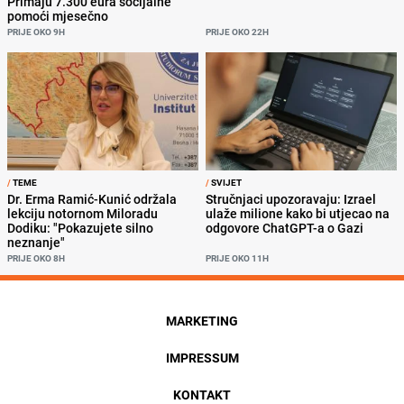
Primaju 7.300 eura socijalne
pomoći mjesečno
PRIJE OKO 9H
PRIJE OKO 22H
/
TEME
/
SVIJET
Dr. Erma Ramić-Kunić održala
Stručnjaci upozoravaju: Izrael
lekciju notornom Miloradu
ulaže milione kako bi utjecao na
Dodiku: "Pokazujete silno
odgovore ChatGPT-a o Gazi
neznanje"
PRIJE OKO 8H
PRIJE OKO 11H
MARKETING
IMPRESSUM
KONTAKT