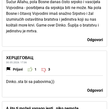
Šućur Allahu, pola Bosne danas čisto srpsko i vascijela
Vojvodina - posrbljena da srpskija biti ne može. Na pola
Bosne i čitavoj Vojvodini imaš snažno Srpstvo i žal
izumirućih ostavština bratstva i jedinstva koji su nas
koštali more krvi. Game over Dinko. Šuplja o bratstvu i
jedinstvu je mrtva.
Odgovori
ХЕРЦЕГОВАЦ
30.05.2026. 17:36
Prijavi
1
3
Dinko..sta bi sa pabovima;))
Odgovori
A što ti možeš vanago jesti , niko nemože