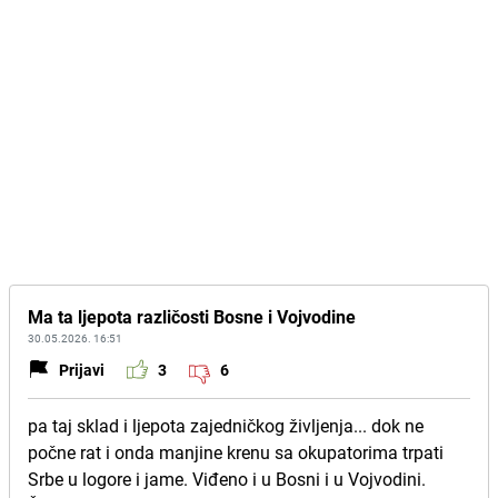
Ma ta ljepota različosti Bosne i Vojvodine
30.05.2026. 16:51
Prijavi
3
6
pa taj sklad i ljepota zajedničkog življenja... dok ne
počne rat i onda manjine krenu sa okupatorima trpati
Srbe u logore i jame. Viđeno i u Bosni i u Vojvodini.