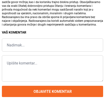
sadrže govor mržnje, kao i da korisniku trajno blokira pristup. Obaviještavamo
vas da svaki čitatelj dobrovoljno pristupa čitanju i kreiranju komentara i
prihvata mogućnost da neki komentari mogu sadržavati narativ koji je u
suprotnosti sa vjerskim, nacionalnim, moralnim i drugim načelima.
Radiosarajevo.ba ima pravo da obriše sporne ili prijavljene komentare bez
najave i objašnjenja. Radiosarajevo.ba koristi automatski sistem prepoznavanja
i uklanjanja govora mržnje i drugih neprimjerenih sadržaja u komentarima.
VAŠ KOMENTAR
OBJAVITE KOMENTAR