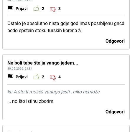
30.05.2026. 19:10
Prijavi
2
3
Ostalo je apsolutno nista gdje god imas posrbljenu gncd
pedo epstein stoku turskih korena🎯
Odgovori
Ne boli tebe što ja vango jedem...
30.05.2026. 21:34
Prijavi
2
4
ka A što ti možeš vanago jesti , niko nemože
... no što istinu zborim.
Odgovori