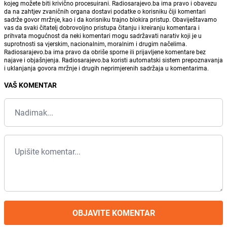
kojeg možete biti krivično procesuirani. Radiosarajevo.ba ima pravo i obavezu
da na zahtjev zvaničnih organa dostavi podatke o korisniku čiji komentari
sadrže govor mržnje, kao i da korisniku trajno blokira pristup. Obaviještavamo
vas da svaki čitatelj dobrovoljno pristupa čitanju i kreiranju komentara i
prihvata mogućnost da neki komentari mogu sadržavati narativ koji je u
suprotnosti sa vjerskim, nacionalnim, moralnim i drugim načelima.
Radiosarajevo.ba ima pravo da obriše sporne ili prijavljene komentare bez
najave i objašnjenja. Radiosarajevo.ba koristi automatski sistem prepoznavanja
i uklanjanja govora mržnje i drugih neprimjerenih sadržaja u komentarima.
VAŠ KOMENTAR
OBJAVITE KOMENTAR