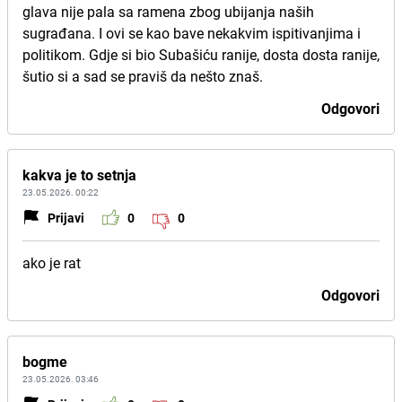
glava nije pala sa ramena zbog ubijanja naših
sugrađana. I ovi se kao bave nekakvim ispitivanjima i
politikom. Gdje si bio Subašiću ranije, dosta dosta ranije,
šutio si a sad se praviš da nešto znaš.
Odgovori
kakva je to setnja
23.05.2026. 00:22
Prijavi
0
0
ako je rat
Odgovori
bogme
23.05.2026. 03:46