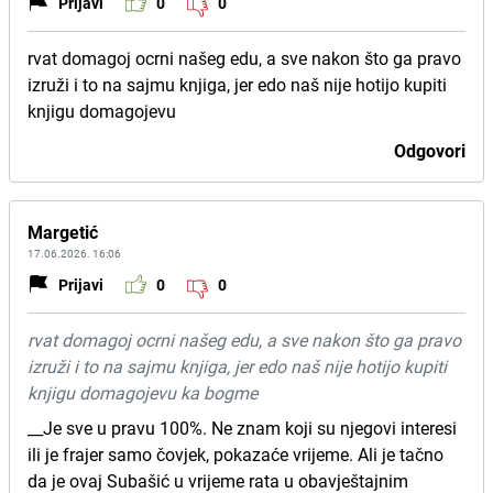
Prijavi
0
0
rvat domagoj ocrni našeg edu, a sve nakon što ga pravo
izruži i to na sajmu knjiga, jer edo naš nije hotijo kupiti
knjigu domagojevu
Odgovori
Margetić
17.06.2026. 16:06
Prijavi
0
0
rvat domagoj ocrni našeg edu, a sve nakon što ga pravo
izruži i to na sajmu knjiga, jer edo naš nije hotijo kupiti
knjigu domagojevu ka bogme
__Je sve u pravu 100%. Ne znam koji su njegovi interesi
ili je frajer samo čovjek, pokazaće vrijeme. Ali je tačno
da je ovaj Subašić u vrijeme rata u obavještajnim