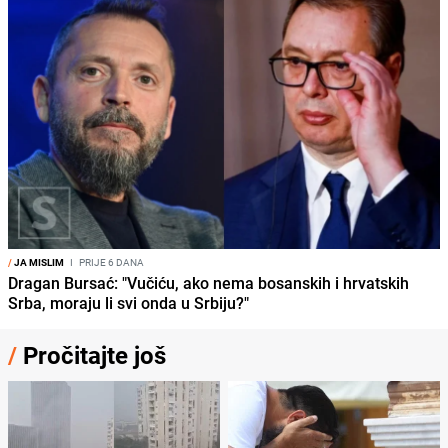
/
JA MISLIM
I
PRIJE 6 DANA
Dragan Bursać: "Vučiću, ako nema bosanskih i hrvatskih
Srba, moraju li svi onda u Srbiju?"
/
Pročitajte još