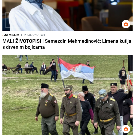
/
JA MISLIM
I
PRIJE OKO 14H
MALI ŽIVOTOPISI | Semezdin Mehmedinović: Limena kutija
s drvenim bojicama