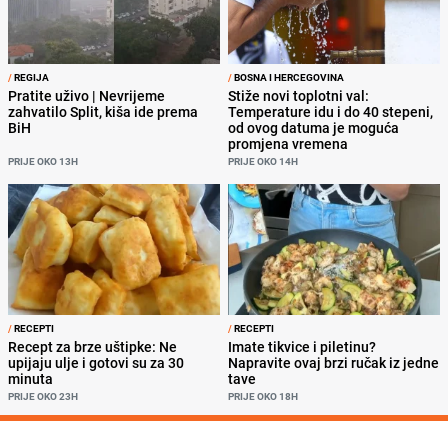
/
REGIJA
/
BOSNA I HERCEGOVINA
Pratite uživo | Nevrijeme
Stiže novi toplotni val:
zahvatilo Split, kiša ide prema
Temperature idu i do 40 stepeni,
BiH
od ovog datuma je moguća
promjena vremena
PRIJE OKO 13H
PRIJE OKO 14H
/
RECEPTI
/
RECEPTI
Recept za brze uštipke: Ne
Imate tikvice i piletinu?
upijaju ulje i gotovi su za 30
Napravite ovaj brzi ručak iz jedne
minuta
tave
PRIJE OKO 23H
PRIJE OKO 18H