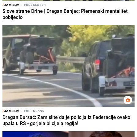
/
JA MISLIM
I
PRIJE OKO 18H
S ove strane Drine | Dragan Banjac: Plemenski mentalitet
pobijedio
/
JA MISLIM
I
PRIJE 5 DANA
Dragan Bursać: Zamislite da je policija iz Federacije ovako
upala u RS - gorjela bi cijela regija!