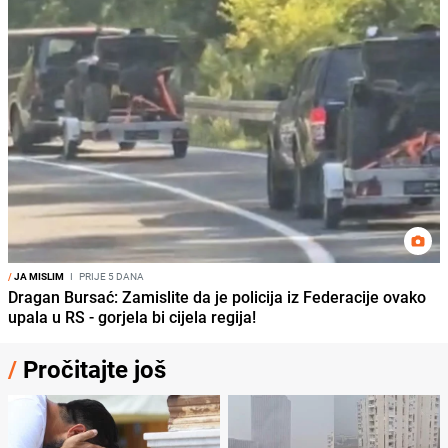
/
JA MISLIM
I
PRIJE 5 DANA
Dragan Bursać: Zamislite da je policija iz Federacije ovako
upala u RS - gorjela bi cijela regija!
/
Pročitajte još