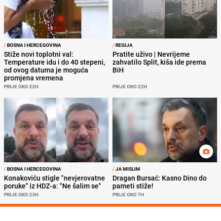
/
BOSNA I HERCEGOVINA
/
REGIJA
Stiže novi toplotni val:
Pratite uživo | Nevrijeme
Temperature idu i do 40 stepeni,
zahvatilo Split, kiša ide prema
od ovog datuma je moguća
BiH
promjena vremena
PRIJE OKO 22H
PRIJE OKO 22H
/
BOSNA I HERCEGOVINA
/
JA MISLIM
Konakoviću stigle "nevjerovatne
Dragan Bursać: Kasno Dino do
poruke" iz HDZ-a: "Ne šalim se"
pameti stiže!
PRIJE OKO 23H
PRIJE OKO 7H