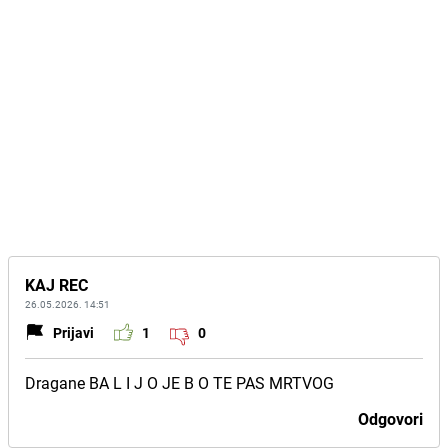
KAJ REC
26.05.2026. 14:51
Prijavi
1
0
Dragane BA L I J O JE B O TE PAS MRTVOG
Odgovori