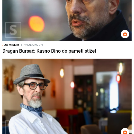
/
JA MISLIM
I
PRIJE OKO 7H
Dragan Bursać: Kasno Dino do pameti stiže!