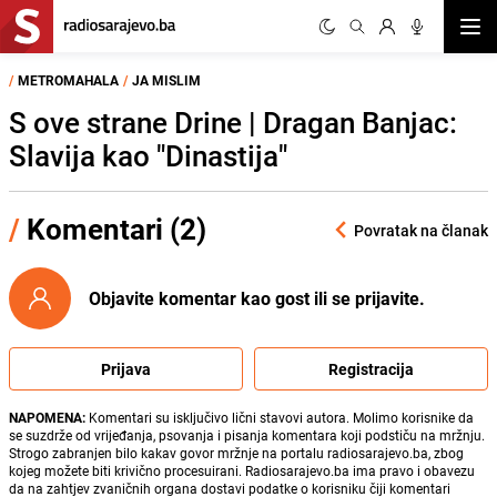
Otvor
/
METROMAHALA
/
JA MISLIM
S ove strane Drine | Dragan Banjac:
Slavija kao "Dinastija"
/
Komentari (2)
Povratak na članak
Objavite komentar kao gost ili se prijavite.
Prijava
Registracija
NAPOMENA:
Komentari su isključivo lični stavovi autora. Molimo korisnike da
se suzdrže od vrijeđanja, psovanja i pisanja komentara koji podstiču na mržnju.
Strogo zabranjen bilo kakav govor mržnje na portalu radiosarajevo.ba, zbog
kojeg možete biti krivično procesuirani. Radiosarajevo.ba ima pravo i obavezu
da na zahtjev zvaničnih organa dostavi podatke o korisniku čiji komentari