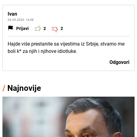
Ivan
26.05.2026. 14:58
Prijavi
2
2
Hajde više prestanite sa vijestima iz Srbije, stvarno me
boli k* za njih i njihove idiotluke.
Odgovori
/
Najnovije