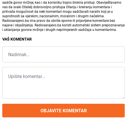
sadrže govor mržnje, kao i da korisniku trajno blokira pristup. Obaviještavamo
vas da svaki čitatelj dobrovoljno pristupa čitanju i kreiranju komentara i
prihvata mogućnost da neki komentari mogu sadržavati narativ koji je u
suprotnosti sa vjerskim, nacionalnim, moralnim i drugim načelima.
Radiosarajevo.ba ima pravo da obriše sporne ili prijavljene komentare bez
najave i objašnjenja. Radiosarajevo.ba koristi automatski sistem prepoznavanja
i uklanjanja govora mržnje i drugih neprimjerenih sadržaja u komentarima.
VAŠ KOMENTAR
OBJAVITE KOMENTAR