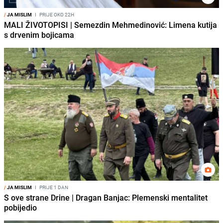
/
JA MISLIM
I
PRIJE OKO 22H
MALI ŽIVOTOPISI | Semezdin Mehmedinović: Limena kutija
s drvenim bojicama
/
JA MISLIM
I
PRIJE 1 DAN
S ove strane Drine | Dragan Banjac: Plemenski mentalitet
pobijedio