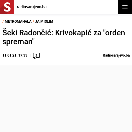
Otvor
/
METROMAHALA
/
JA MISLIM
Šeki Radončić: Krivokapić za "orden
spreman"
11.01.21. 17:33
Radiosarajevo.ba
2