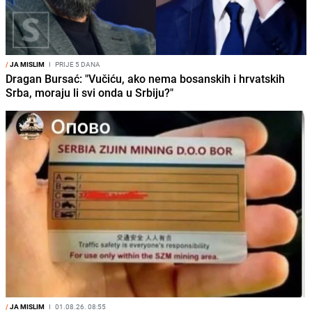
/
JA MISLIM
I
PRIJE 5 DANA
Dragan Bursać: "Vučiću, ako nema bosanskih i hrvatskih
Srba, moraju li svi onda u Srbiju?"
/
JA MISLIM
I
01.08.26. 08:55