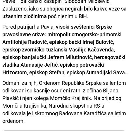
Pavle i "balkanski kasapin" Slobodan Milošević.
Zasluženo, iako su
obojica negirali bilo kakve veze sa
užasnim zločinima
počinjenim u BiH.
Pored patrijarha Pavla,
visoki sveštenici Srpske
pravoslavne crkve: mitropolit crnogorsko-primorski
Amfilohije Radović, episkop bački Irinej Bulović,
episkop zvorničko-tuzlanski Vasilije Kačavenda,
episkop banjalučki Jefrem Milutinović, hercegovački
vladika Atanasije Jeftić, episkop petrovački
Hrizostom, episkop Stefan, episkop šumadijski Sava…
Odmah iza njih, Ordenom Republike Srpske sa lentom
odlikovani su kasnije osuđeni ratni zločinac Biljana
Plavšić i njen kolega Momčilo Krajišnik. Na prijedlog
Momčila Krajišnika, Narodna skupština RS-a
odlikovala je i skromnog Radovana Karadžića sa istim
ordenom.