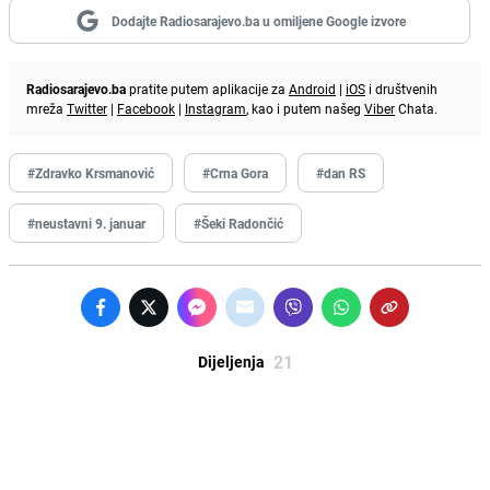
Dodajte Radiosarajevo.ba u omiljene Google izvore
Radiosarajevo.ba
pratite putem aplikacije za
Android
|
iOS
i društvenih
mreža
Twitter
|
Facebook
|
Instagram
, kao i putem našeg
Viber
Chata.
#Zdravko Krsmanović
#Crna Gora
#dan RS
#neustavni 9. januar
#Šeki Radončić
21
Dijeljenja