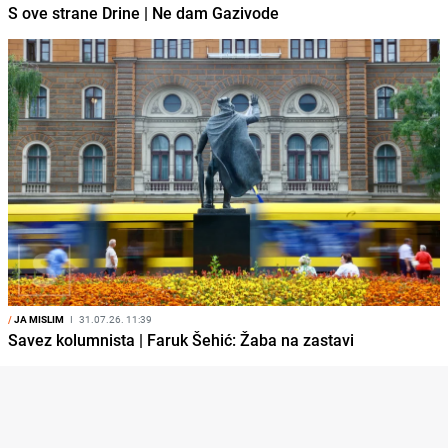
S ove strane Drine | Ne dam Gazivode
/
JA MISLIM
I
31.07.26. 11:39
Savez kolumnista | Faruk Šehić: Žaba na zastavi