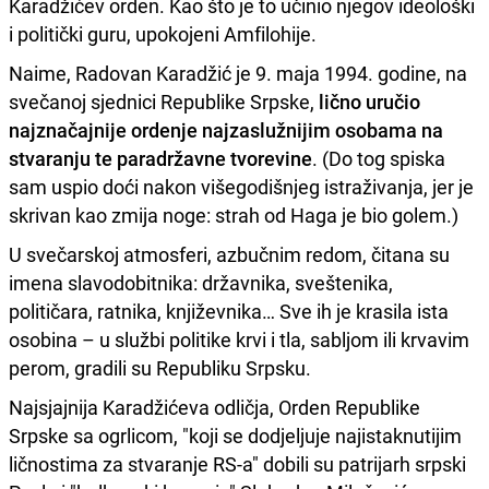
Karadžićev orden. Kao što je to učinio njegov ideološki
i politički guru, upokojeni Amfilohije.
Naime, Radovan Karadžić je 9. maja 1994. godine, na
svečanoj sjednici Republike Srpske,
lično uručio
najznačajnije ordenje najzaslužnijim osobama na
stvaranju te paradržavne tvorevine
. (Do tog spiska
sam uspio doći nakon višegodišnjeg istraživanja, jer je
skrivan kao zmija noge: strah od Haga je bio golem.)
U svečarskoj atmosferi, azbučnim redom, čitana su
imena slavodobitnika: državnika, sveštenika,
političara, ratnika, književnika… Sve ih je krasila ista
osobina – u službi politike krvi i tla, sabljom ili krvavim
perom, gradili su Republiku Srpsku.
Najsjajnija Karadžićeva odličja, Orden Republike
Srpske sa ogrlicom, "koji se dodjeljuje najistaknutijim
ličnostima za stvaranje RS-a" dobili su patrijarh srpski