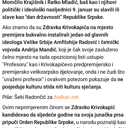
Momčilo Krajišnik i Ratko Mladić
, baš kao i njihovi
politički i ideološki nasljednici 9. januar su slavili ili
slave kao "dan državnosti" Republike Srpske.
Ako znamo da su
Zdravka Krivokapića na mjesto
premijera bukvalno instalirali jedan od glavnih
ideologa Velike Srbije Amfilohije Radović i četnički
vojvoda Andrija Mandić
, koji je čak svoje zasluženo
čelno mjesto na tada opozicionoj listi ustupio
"Profesoru" kao i Krivokapićevo predpremijersko i
premijersko velikosrpsko djelovanje, onda i ne čudi što
"uvaženi profesor" i ovakvim potezom pokazuje da
ne
posjeduje kulturu stida niti kulturu sjećanja
.
Piše: Šeki Radončić za
ibalkan.net
Ovim neprimjerenim činom se
Zdravko Krivokapić
kandidovao da sljedeće godine na svoja junačka prsa
pripuči Orden Republike Srpske
, u narodu poznatiji kao