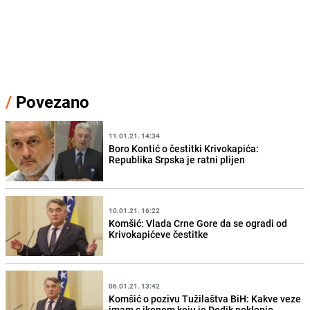
/
Povezano
11.01.21. 14:34
Boro Kontić o čestitki Krivokapića:
Republika Srpska je ratni plijen
10.01.21. 16:22
Komšić: Vlada Crne Gore da se ogradi od
Krivokapićeve čestitke
06.01.21. 13:42
Komšić o pozivu Tužilaštva BiH: Kakve veze
imam s ikonom koju je Dodik poklonio