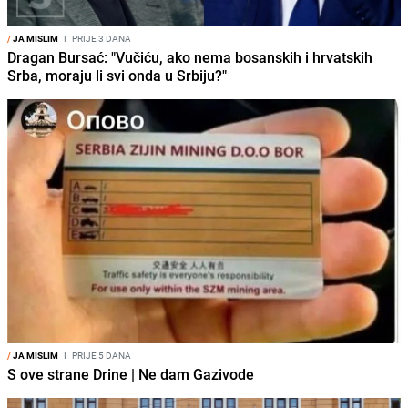
/
JA MISLIM
I
PRIJE 3 DANA
Dragan Bursać: "Vučiću, ako nema bosanskih i hrvatskih
Srba, moraju li svi onda u Srbiju?"
/
JA MISLIM
I
PRIJE 5 DANA
S ove strane Drine | Ne dam Gazivode