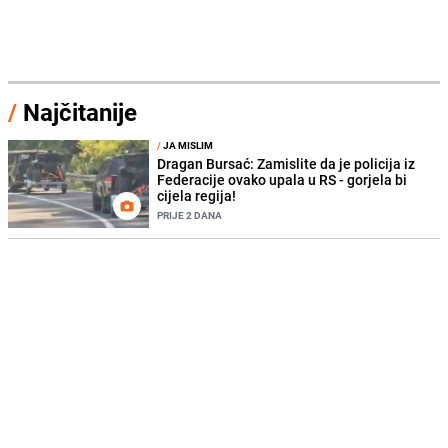
/
Najčitanije
/
JA MISLIM
Dragan Bursać: Zamislite da je policija iz
Federacije ovako upala u RS - gorjela bi
cijela regija!
PRIJE 2 DANA