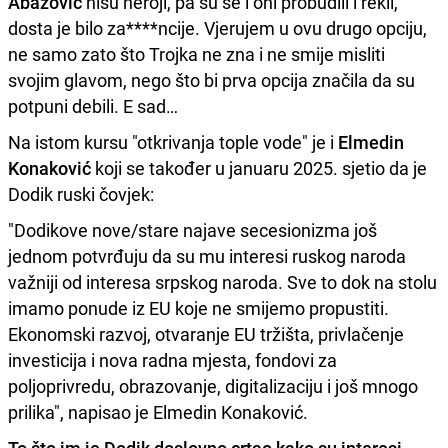
Abazović
nisu heroji, pa su se i oni probudili i rekli,
dosta je bilo za****ncije. Vjerujem u ovu drugo opciju,
ne samo zato što Trojka ne zna i ne smije misliti
svojim glavom, nego što bi prva opcija značila da su
potpuni debili. E sad…
Na istom kursu "otkrivanja tople vode" je i
Elmedin
Konaković
koji se također u januaru 2025. sjetio da je
Dodik ruski čovjek:
"Dodikove nove/stare najave secesionizma još
jednom potvrđuju da su mu interesi ruskog naroda
važniji od interesa srpskog naroda. Sve to dok na stolu
imamo ponude iz EU koje ne smijemo propustiti.
Ekonomski razvoj, otvaranje EU tržišta, privlačenje
investicija i nova radna mjesta, fondovi za
poljoprivredu, obrazovanje, digitalizaciju i još mnogo
prilika", napisao je Elmedin Konaković.