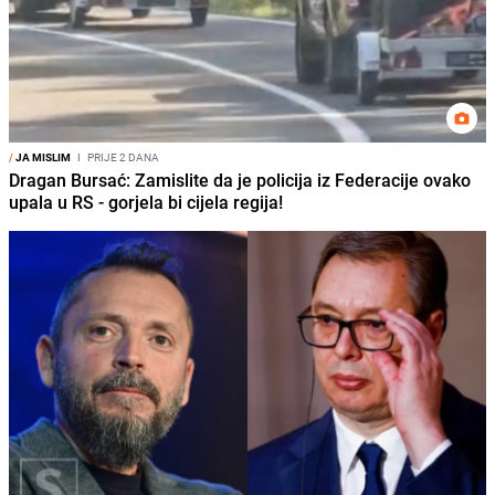
/
JA MISLIM
I
PRIJE 2 DANA
Dragan Bursać: Zamislite da je policija iz Federacije ovako
upala u RS - gorjela bi cijela regija!