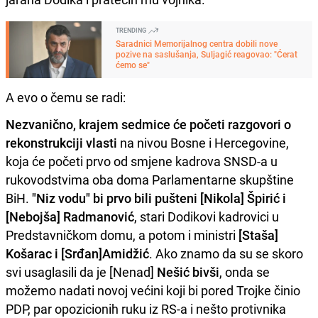
TRENDING
Saradnici Memorijalnog centra dobili nove
pozive na saslušanja, Suljagić reagovao: "Ćerat
ćemo se"
A evo o čemu se radi:
Nezvanično, krajem sedmice će početi razgovori o
rekonstrukciji vlasti
na nivou Bosne i Hercegovine,
koja će početi prvo od smjene kadrova SNSD-a u
rukovodstvima oba doma Parlamentarne skupštine
BiH.
"Niz vodu" bi prvo bili pušteni [Nikola] Špirić i
[Nebojša] Radmanović
, stari Dodikovi kadrovici u
Predstavničkom domu, a potom i ministri
[Staša]
Košarac i [Srđan]Amidžić
. Ako znamo da su se skoro
svi usaglasili da je [Nenad]
Nešić bivši
, onda se
možemo nadati novoj većini koji bi pored Trojke činio
PDP, par opozicionih ruku iz RS-a i nešto protivnika