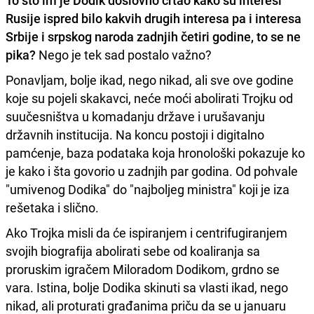
To što im je Dodik doslovno crtao kako su interesi
Rusije ispred bilo kakvih drugih interesa pa i interesa
Srbije i srpskog naroda zadnjih četiri godine, to se ne
pika?
Nego je tek sad postalo važno?
Ponavljam, bolje ikad, nego nikad, ali sve ove godine
koje su pojeli skakavci, neće moći abolirati Trojku od
suučesništva u komadanju države i urušavanju
državnih institucija. Na koncu postoji i digitalno
pamćenje, baza podataka koja hronološki pokazuje ko
je kako i šta govorio u zadnjih par godina. Od pohvale
"umivenog Dodika" do "najboljeg ministra" koji je iza
rešetaka i slično.
Ako Trojka misli da će ispiranjem i centrifugiranjem
svojih biografija abolirati sebe od koaliranja sa
proruskim igračem Miloradom Dodikom, grdno se
vara. Istina, bolje Dodika skinuti sa vlasti ikad, nego
nikad, ali proturati građanima priču da se u januaru