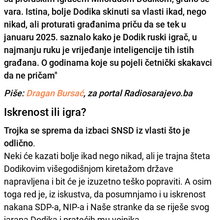
vara. Istina, bolje Dodika skinuti sa vlasti ikad, nego
nikad, ali proturati građanima priču da se tek u
januaru 2025. saznalo kako je Dodik ruski igrač, u
najmanju ruku je vrijeđanje inteligencije tih istih
građana. O godinama koje su pojeli četnički skakavci
da ne pričam"
Piše:
Dragan Bursać
, za portal Radiosarajevo.ba
Iskrenost ili igra?
Trojka se sprema da izbaci SNSD iz vlasti što je
odlično
.
Neki će kazati bolje ikad nego nikad, ali je trajna šteta
Dodikovim višegodišnjom kiretažom države
napravljena i bit će je izuzetno teško popraviti. A osim
toga red je, iz iskustva, da posumnjamo i u iskrenost
nakana SDP-a, NIP-a i Naše stranke da se riješe svog
jarana Dodika i pratećih mu vojnika.