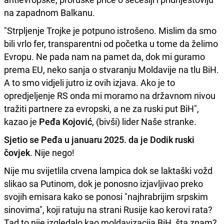
na zapadnom Balkanu.
"Strpljenje Trojke je potpuno istrošeno. Mislim da smo
bili vrlo fer, transparentni od početka u tome da želimo
Evropu. Ne pada nam na pamet da, dok mi guramo
prema EU, neko sanja o stvaranju Moldavije na tlu BiH.
A to smo vidjeli jutro iz ovih izjava. Ako je to
opredjeljenje RS onda mi moramo na državnom nivou
tražiti partnere za evropski, a ne za ruski put BiH",
kazao je
Peđa Kojović
, (bivši) lider Naše stranke.
Sjetio se Peđa u januaru 2025. da je Dodik ruski
čovjek
. Nije nego!
Nije mu svijetlila crvena lampica dok se laktaški vožd
slikao sa Putinom, dok je ponosno izjavljivao preko
svojih emisara kako se ponosi "najhrabrijim srpskim
sinovima", koji ratuju na strani Rusije kao kerovi rata?
Tad to nije izgledalo kao moldavizacija BiH, šta znam?