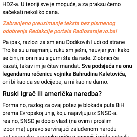
HDZ-a. U teoriji sve je moguće, a za praksu ćemo
sačekati nekoliko dana.
Zabranjeno preuzimanje teksta bez pismenog
odobrenja Redakcije portala Radiosarajevo.ba!
Pa ipak, razlozi za smjenu Dodikovih ljudi od strane
Trojke su u najmanju ruku smiješni, neuvjerljivi i kako
se čini, ni oni nisu sigurni šta da rade. Zlobnici će
kazati, takav im je čitav mandat.
Sve podsjeća na onu
legendarnu rečenicu vojnika Bahrudina Kaletovića
,
oni bi kao da se odcijepe, a mi kao ne damo.
Ruski igrač ili američka naredba?
Formalno, razlog za ovaj potez je blokada puta BiH
prema Evropskoj uniji, koju najavljuju iz SNSD-a.
realno, SNSD je dobio vlast (na ovim i prošlim
izborima) upravo servirajući zaluđenom narodu
antievropske, proruske priče o secesiji i pridnjestovlju