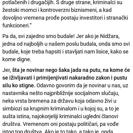
potlačenih i drugačijih. S druge strane, kriminalci su
žestoki momci i kontroverzni biznismeni, a kad
dovoljno vremena prođe postaju investitori i stranački
funkcioneri.”
Pa da, svi zajedno smo budale! Jer ako je Nidžara,
jedna od najboljih u našem poslu budala, onda smo svi
budale, koje treba hapsiti i stavljati nam lisice, kako se
kome digne.
Jer,
šta je novinar nego šaka jada na putu, na kome će
se iživljavati i primijenjivati nakaradno zakon i pustu
silu ko stigne.
Odavno govorim da je novinar u nas, uz
nastavnika nešto najpribližnije socijalnom slučaju,
neka vrsta bremena za državu koja odavno živi u
simbiozi sa krupnim kriminalom i u kojoj su, a to je
sušta istina, najokorjeliji kriminalci ugledni članovi
društva. Vremenom oni postaju političari, pa vođe
istog tog društva. Ako je to tako, a tako je, onda