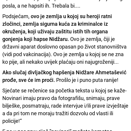
posla, a ne hapsiti ih. Trebala bi....
Podsjećam,
ovo je zemlja u kojoj su heroji ratni
zločinci, zemlja sigurna kuća za kriminalce iz
okruženja, koji uživaju zaštitu istih tih organa
gonjenja koji hapse Nidžaru.
Ovo je zemlja, čiji je
državni aparat doslovno opasan po život stanovništva
(vidi pod vakcinacija). Ovo je zemlja u kojoj se ne zna
ko pije, ali nekako uvijek plaćaju oni najugroženiji...
Ako slučaj divljačkog hapšenja Nidžare Ahmetašević
prođe, sve će im proći.
Prošlo je i puno puta ranije!
Sjećate se rečenice sa početka teksta u kojoj se kaže-
Novinari imaju pravo da fotografišu, snimaju, prave
bilješke, posmatraju, rade intervjue i/ili prave izvještaje
a da pri tom ne moraju tražiti dozvolu od vlasti ili
policije!“