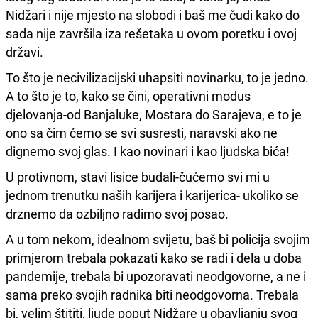
Nidžari i nije mjesto na slobodi i baš me čudi kako do
sada nije završila iza rešetaka u ovom poretku i ovoj
državi.
To što je necivilizacijski uhapsiti novinarku, to je jedno.
A to što je to, kako se čini, operativni modus
djelovanja-od Banjaluke, Mostara do Sarajeva, e to je
ono sa čim ćemo se svi susresti, naravski ako ne
dignemo svoj glas. I kao novinari i kao ljudska bića!
U protivnom, stavi lisice budali-čućemo svi mi u
jednom trenutku naših karijera i karijerica- ukoliko se
drznemo da ozbiljno radimo svoj posao.
A u tom nekom, idealnom svijetu, baš bi policija svojim
primjerom trebala pokazati kako se radi i dela u doba
pandemije, trebala bi upozoravati neodgovorne, a ne i
sama preko svojih radnika biti neodgovorna. Trebala
bi, velim štititi, ljude poput Nidžare u obavljanju svog