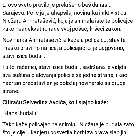
E, ovo sveto pravilo je prekršeno baš danas u
Sarajevu. Policija je uhapsila, novinarku i aktivisticu
Nidžaru Ahmetašević, koja je snimala iste te policajce
kako neadekvatno rade svoj posao, kršeći zakon.
Novinarka Ahmetašević je kazala policajcu, stavite
masku pravilno na lice, a policajac joj je odgovorio,
stavi lisice budali.
I u toj rečenici, stavi lisice budali, sadržana je valjda
sva suština djelovanja policije sa jedne strane, i kao
nacrtan predstavljen je položaj novinarski sa druge
strane.
Citiraću Selvedina Avdića, koji sjajno kaže:
“Hapsi budalu!
Tako kaže policajac na snimku. Nidžara je budala zato
što je cijelu karijeru posvetila borbi za prava slabijih,