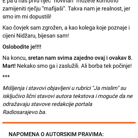
E pa u nas prvu riječ ”novinari“ možete komotno
zamijeniti rječju “mafijaši“. Takva nam je realnost, jer
smo im mi dopustili!
Kao čovjek sam zgrožen, a kao kolega koje poznaje i
cijeni Nidžaru, bijesan sam!
Oslobodite je!!!!
Na koncu,
sretan nam svima zajedno ovaj i ovakav 8.
Mart!
Nekako smo ga i zaslužili. Ali borba tek počinje!
***
Mišljenja i stavovi objavljeni u rubrici "Ja mislim" su
isključivo lični stavovi autora tekstova i moguće da ne
odražavaju stavove redakcije portala
Radiosarajevo.ba.
NAPOMENA O AUTORSKIM PRAVIMA: