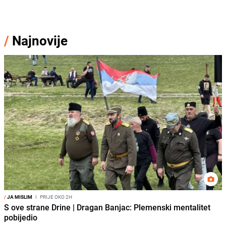
/
Najnovije
/
JA MISLIM
I
PRIJE OKO 2H
S ove strane Drine | Dragan Banjac: Plemenski mentalitet
pobijedio