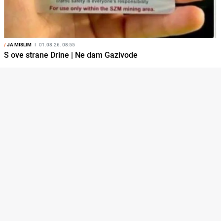
/
JA MISLIM
I
01.08.26. 08:55
S ove strane Drine | Ne dam Gazivode