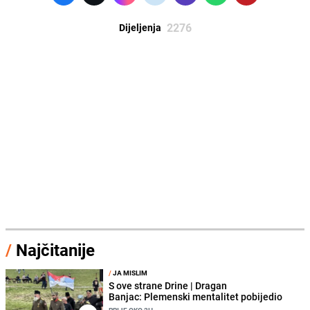
2276
Dijeljenja
/
Najčitanije
/
JA MISLIM
S ove strane Drine | Dragan
Banjac: Plemenski mentalitet pobijedio
PRIJE OKO 2H