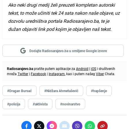
Ako neki drugi medij želi preuzeti kompletan autorski
tekst, to može učiniti tek 24 sata nakon naše objave, uz
dozvolu uredništva portala Radiosarajevo.ba, te je
dužan objaviti link pod kojim je objavljen naš tekst.
Dodajte Radiosarajevo.ba u omiljene Google izvore
Radiosarajevo.ba
pratite putem aplikacije za
Android
|
iOS
i društvenih
mreža
Twitter
|
Facebook
|
Instagram
, kao i putem našeg
Viber
Chata.
#Dragan Bursać
#Nidžara Ahmetašević
#hapšenje
#policija
#aktivista
#novinarstvo