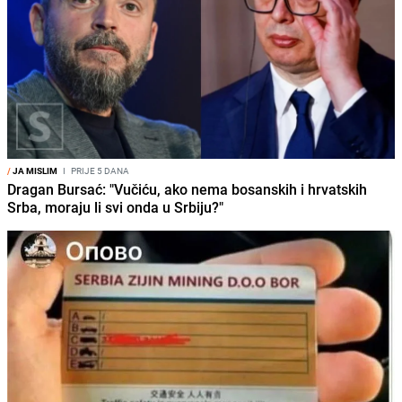
/
JA MISLIM
I
PRIJE 5 DANA
Dragan Bursać: "Vučiću, ako nema bosanskih i hrvatskih
Srba, moraju li svi onda u Srbiju?"