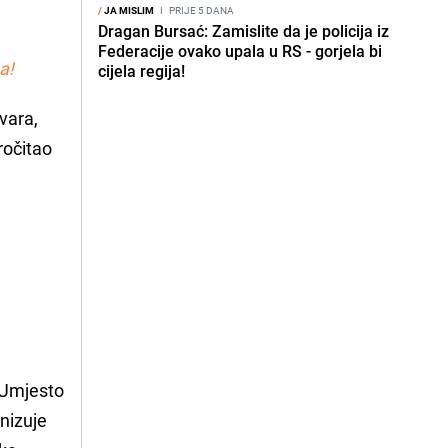
/
JA MISLIM
I
PRIJE 5 DANA
Dragan Bursać: Zamislite da je policija iz
Federacije ovako upala u RS - gorjela bi
a!
cijela regija!
ovara,
ročitao
. Umjesto
anizuje