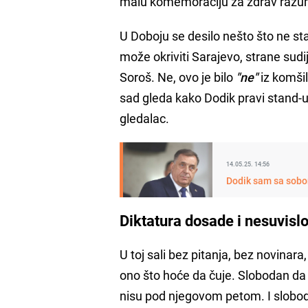
malu komemoraciju za zdrav razum i
U Doboju se desilo nešto što ne sta
može okriviti Sarajevo, strane sudij
Soroš. Ne, ovo je bilo
"ne"
iz komšil
sad gleda kako Dodik pravi stand-up
gledalac.
14.05.25. 14:56
Dodik sam sa sobom
Diktatura dosade i nesuvislo
U toj sali bez pitanja, bez novinar
ono što hoće da čuje. Slobodan da
nisu pod njegovom petom. I slobodan