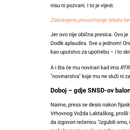
nisu ni pozvani. I to je vijest.
Zabranjeno preuzimanje teksta be
Jer ovo nije obična presica. Ovo je
Dodik aplaudira. Sve u jednom! Orw
kao uputstvo za upotrebu – i to skra
A i šta će mu novinari kad ima
RTRS
"novinarstva" koje mu ne služi ni z
Doboj – gdje SNSD-ov balo
Naime, press se desio nakon fijaska
Vrhovnog Vožda Laktaškog, prošli t
da izgovori rečenicu "Izgubili smo, 