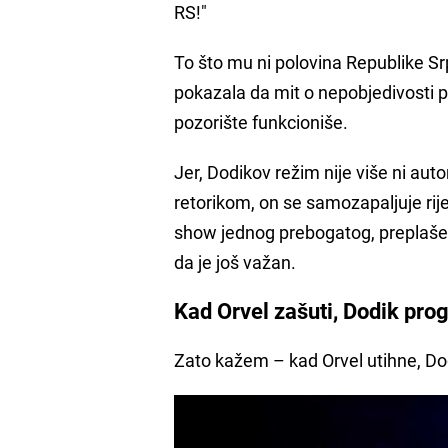
RS!"
To što mu ni polovina Republike Srp
pokazala da mit o nepobjedivosti p
pozorište funkcioniše.
Jer, Dodikov režim nije više ni auto
retorikom, on se samozapaljuje riječ
show jednog prebogatog, preplašeno
da je još važan.
Kad Orvel zašuti, Dodik pro
Zato kažem – kad Orvel utihne, Do