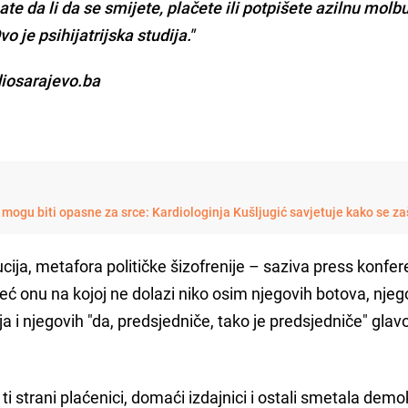
ate da li da se smijete, plačete ili potpišete azilnu molbu
vo je psihijatrijska studija."
diosarajevo.ba
mogu biti opasne za srce: Kardiologinja Kušljugić savjetuje kako se zaš
ucija, metafora političke šizofrenije – saziva press konfer
već onu na kojoj ne dolazi niko osim njegovih botova, njeg
ja i njegovih "da, predsjedniče, tako je predsjedniče" glav
ti strani plaćenici, domaći izdajnici i ostali smetala demo