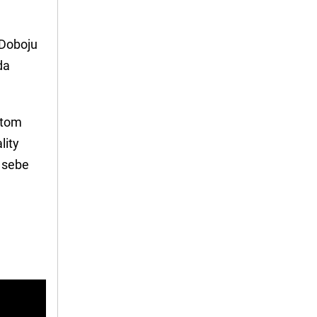
 Doboju
da
itom
lity
i sebe