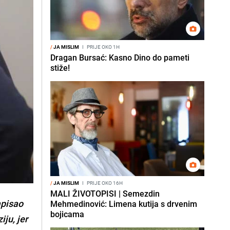
/
JA MISLIM
I
PRIJE OKO 1H
Dragan Bursać: Kasno Dino do pameti
stiže!
/
JA MISLIM
I
PRIJE OKO 16H
MALI ŽIVOTOPISI | Semezdin
apisao
Mehmedinović: Limena kutija s drvenim
bojicama
ju, jer