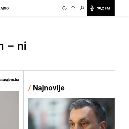
RADIO
90,2 FM
 – ni
osarajevo.ba
/
Najnovije