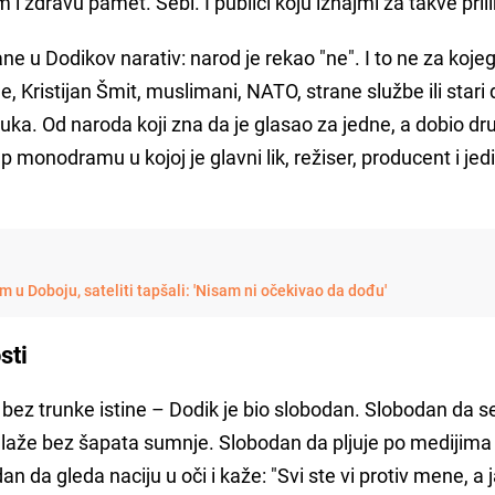
 zdravu pamet. Sebi. I publici koju iznajmi za takve prili
ne u Dodikov narativ: narod je rekao "ne". I to ne za koje
e, Kristijan Šmit, muslimani, NATO, strane službe ili stari 
uka. Od naroda koji zna da je glasao za jedne, a dobio dru
 monodramu u kojoj je glavni lik, režiser, producent i jedi
 u Doboju, sateliti tapšali: 'Nisam ni očekivao da dođu'
sti
a, bez trunke istine – Dodik je bio slobodan. Slobodan da s
 laže bez šapata sumnje. Slobodan da pljuje po medijima 
 da gleda naciju u oči i kaže: "Svi ste vi protiv mene, a