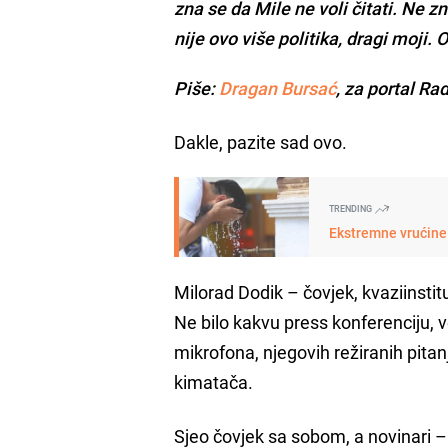
zna se da Mile ne voli čitati. Ne zn
nije ovo više politika, dragi moji. O
Piše:
Dragan Bursać
, za portal Ra
Dakle, pazite sad ovo.
TRENDING
Ekstremne vrućine 
Milorad Dodik – čovjek, kvaziinstit
Ne bilo kakvu press konferenciju, 
mikrofona, njegovih režiranih pitan
kimatača.
Sjeo čovjek sa sobom, a novinari – 