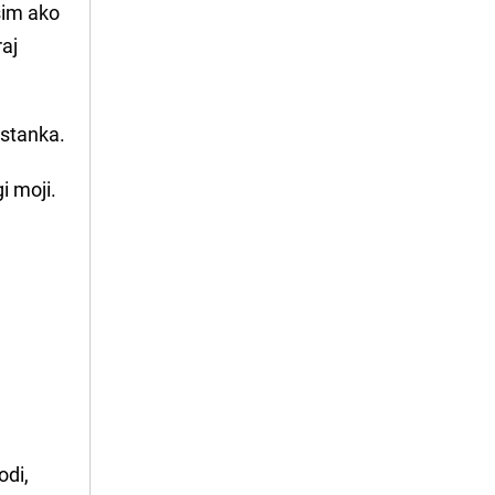
osim ako
raj
astanka.
i moji.
odi,