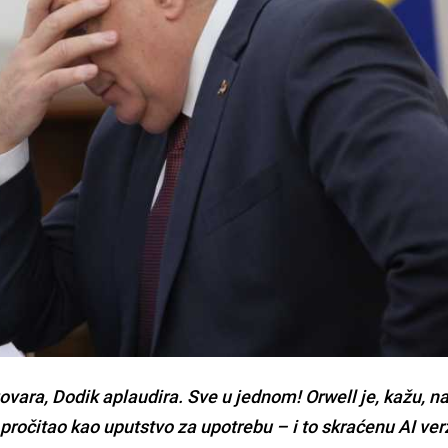
govara, Dodik aplaudira. Sve u jednom! Orwell je, kažu, n
pročitao kao uputstvo za upotrebu – i to skraćenu AI verzi