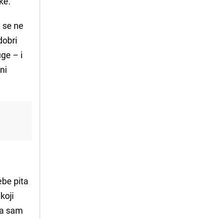
ke.
g se ne
dobri
ge – i
ni
ebe pita
koji
 ja sam