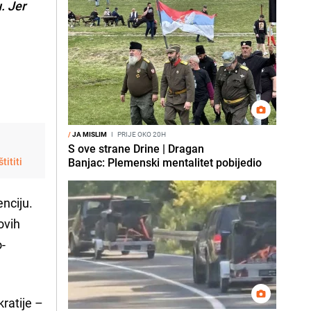
. Jer
/
JA MISLIM
I
PRIJE OKO 20H
S ove strane Drine | Dragan
tititi
Banjac: Plemenski mentalitet pobijedio
enciju.
ovih
o-
kratije –