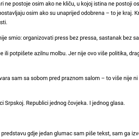
ri ne postoje osim ako ne kliču, u kojoj istina ne postoji 
 postavljaju osim ako su unaprijed odobrena – to je kraj. K
sti.
 nije smio: organizovati press bez pressa, sastanak bez s
 ili potpišete azilnu molbu. Jer nije ovo više politika, drag
vara sam sa sobom pred praznom salom – to više nije ni
i Srpskoj. Republici jednog čovjeka. I jednog glasa.
nu predstavu gdje jedan glumac sam piše tekst, sam ga izv