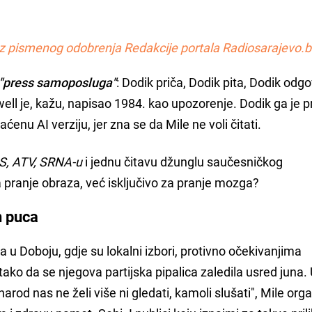
z pismenog odobrenja Redakcije portala Radiosarajevo.b
"press samoposluga"
: Dodik priča, Dodik pita, Dodik odg
ell je, kažu, napisao 1984. kao upozorenje. Dodik ga je p
ćenu AI verziju, jer zna se da Mile ne voli čitati.
, ATV, SRNA-u
i jednu čitavu džunglu saučesničkog
a pranje obraza, već isključivo za pranje mozga?
n puca
 u Doboju, gdje su lokalni izbori, protivno očekivanjima
ako da se njegova partijska pipalica zaledila usred juna
narod nas ne želi više ni gledati, kamoli slušati", Mile org