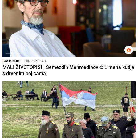
/
JA MISLIM
I
PRIJE OKO 14H
MALI ŽIVOTOPISI | Semezdin Mehmedinović: Limena kutija
s drvenim bojicama