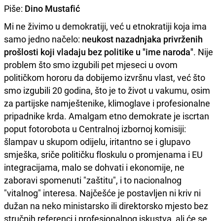
Piše:
Dino Mustafić
Mi ne živimo u demokratiji, već u etnokratiji koja ima
samo jedno načelo:
neukost nazadnjaka privrženih
prošlosti koji vladaju bez politike u "ime naroda"
. Nije
problem što smo izgubili pet mjeseci u ovom
političkom hororu da dobijemo izvršnu vlast, već što
smo izgubili 20 godina, što je to život u vakumu, osim
za partijske namještenike, klimoglave i profesionalne
pripadnike krda. Amalgam etno demokrate je iscrtan
poput fotorobota u Centralnoj izbornoj komisiji:
šlampav u skupom odijelu, iritantno se i glupavo
smješka, sriče političku floskulu o promjenama i EU
integracijama, malo se dohvati i ekonomije, ne
zaboravi spomenuti "zaštitu", i to nacionalnog
"vitalnog" interesa. Najčešće je postavljen ni kriv ni
dužan na neko ministarsko ili direktorsko mjesto bez
stručnih referenci i profesionalnog iskustva, ali će se