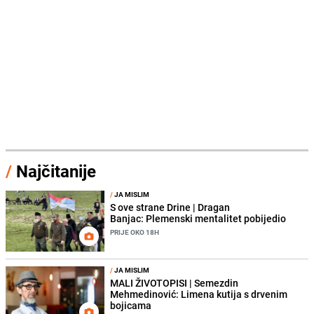
/
Najčitanije
/
JA MISLIM
S ove strane Drine | Dragan
Banjac: Plemenski mentalitet pobijedio
PRIJE OKO 18H
/
JA MISLIM
MALI ŽIVOTOPISI | Semezdin
Mehmedinović: Limena kutija s drvenim
bojicama