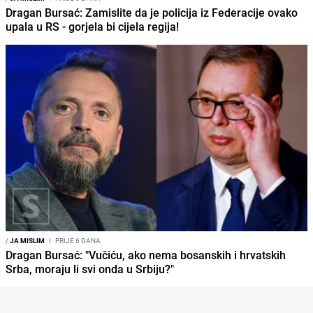
Dragan Bursać: Zamislite da je policija iz Federacije ovako
upala u RS - gorjela bi cijela regija!
/
JA MISLIM
I
PRIJE 6 DANA
Dragan Bursać: "Vučiću, ako nema bosanskih i hrvatskih
Srba, moraju li svi onda u Srbiju?"