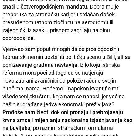
snaći u četverogodišnjem mandatu. Dobra mu je
preporuka za stranačku karijeru srdačan doček
presuđenom ratnom zločincu na aerodromu ili
zajednički izlazak u prisnom zagrljaju na binu
dobrodošlice.
Vjerovao sam poput mnogih da će prošlogodišnji
februarski nemiri uozbiljiti političku scenu u BiH,
ali se
ponižavanje građana nastavlja
. Bilo koja istinska
reforma mora poći od toga da se natjeraju
novoizabrani zvaničnici da polože račune svojim
biračima: nama. Hoćemo li napokon kvantificirati
višedecenijsku štetu koja nam se nanosi, jer većina
naših sugrađana jedva ekonomski preživljava?
Prođoše nam životi dok oni prodaju i prebrojavaju
krvna zrnca i mijenjanju nacionalna izjašnjavanja kao
na buvljaku
, po raznim stranačkim formulama
5+5+5+1, pa ispadne konstitutivni višak i manjak