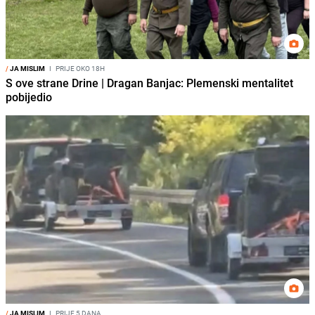
/
JA MISLIM
I
PRIJE OKO 18H
S ove strane Drine | Dragan Banjac: Plemenski mentalitet
pobijedio
/
JA MISLIM
I
PRIJE 5 DANA