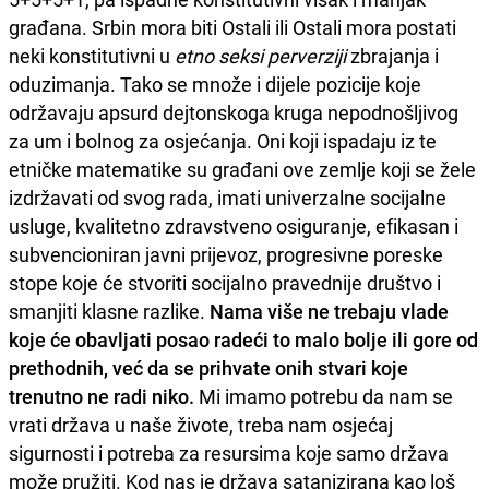
građana. Srbin mora biti Ostali ili Ostali mora postati
neki konstitutivni u
etno seksi perverziji
zbrajanja i
oduzimanja. Tako se množe i dijele pozicije koje
održavaju apsurd dejtonskoga kruga nepodnošljivog
za um i bolnog za osjećanja. Oni koji ispadaju iz te
etničke matematike su građani ove zemlje koji se žele
izdržavati od svog rada, imati univerzalne socijalne
usluge, kvalitetno zdravstveno osiguranje, efikasan i
subvencioniran javni prijevoz, progresivne poreske
stope koje će stvoriti socijalno pravednije društvo i
smanjiti klasne razlike.
Nama više ne trebaju vlade
koje će obavljati posao radeći to malo bolje ili gore od
prethodnih, već da se prihvate onih stvari koje
trenutno ne radi niko.
Mi imamo potrebu da nam se
vrati država u naše živote, treba nam osjećaj
sigurnosti i potreba za resursima koje samo država
može pružiti. Kod nas je država satanizirana kao loš