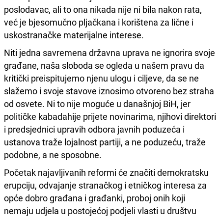
poslodavac, ali to ona nikada nije ni bila nakon rata,
već je bjesomučno pljačkana i korištena za lične i
uskostranačke materijalne interese.
Niti jedna savremena državna uprava ne ignorira svoje
građane, naša sloboda se ogleda u našem pravu da
kritički preispitujemo njenu ulogu i ciljeve, da se ne
slažemo i svoje stavove iznosimo otvoreno bez straha
od osvete. Ni to nije moguće u današnjoj BiH, jer
političke kabadahije prijete novinarima, njihovi direktori
i predsjednici upravih odbora javnih poduzeća i
ustanova traže lojalnost partiji, a ne poduzeću, traže
podobne, a ne sposobne.
Početak najavljivanih reformi će značiti demokratsku
erupciju, odvajanje stranačkog i etničkog interesa za
opće dobro građana i građanki, proboj onih koji
nemaju udjela u postojećoj podjeli vlasti u društvu