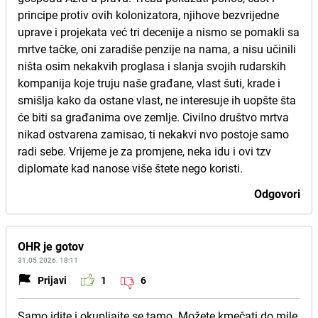
principe protiv ovih kolonizatora, njihove bezvrijedne
uprave i projekata već tri decenije a nismo se pomakli sa
mrtve tačke, oni zaradiše penzije na nama, a nisu učinili
ništa osim nekakvih proglasa i slanja svojih rudarskih
kompanija koje truju naše građane, vlast šuti, krade i
smišlja kako da ostane vlast, ne interesuje ih uopšte šta
će biti sa građanima ove zemlje. Civilno društvo mrtva
nikad ostvarena zamisao, ti nekakvi nvo postoje samo
radi sebe. Vrijeme je za promjene, neka idu i ovi tzv
diplomate kad nanose više štete nego koristi.
Odgovori
OHR je gotov
31.05.2026. 18:11
Prijavi
1
6
Samo idite i okupljajte se tamo. Možete kmečati do mile