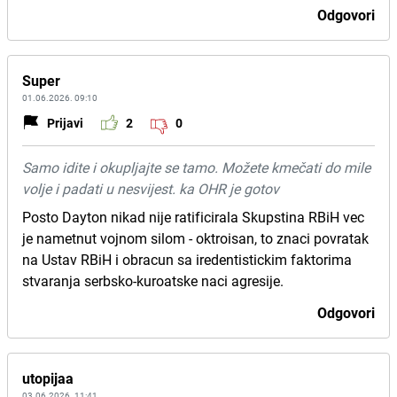
Odgovori
Super
01.06.2026. 09:10
Prijavi
2
0
Samo idite i okupljajte se tamo. Možete kmečati do mile
volje i padati u nesvijest. ka OHR je gotov
Posto Dayton nikad nije ratificirala Skupstina RBiH vec
je nametnut vojnom silom - oktroisan, to znaci povratak
na Ustav RBiH i obracun sa iredentistickim faktorima
stvaranja serbsko-kuroatske naci agresije.
Odgovori
utopijaa
03.06.2026. 11:41