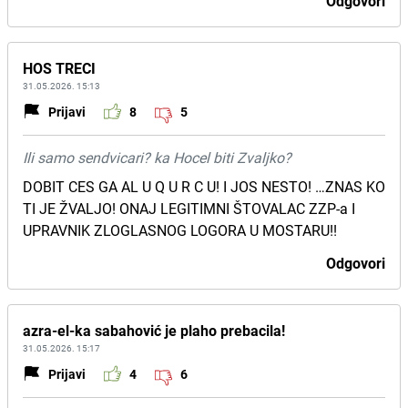
Odgovori
HOS TRECI
31.05.2026. 15:13
Prijavi
8
5
Ili samo sendvicari? ka Hocel biti Zvaljko?
DOBIT CES GA AL U Q U R C U! I JOS NESTO! …ZNAS KO
TI JE ŽVALJO! ONAJ LEGITIMNI ŠTOVALAC ZZP-a I
UPRAVNIK ZLOGLASNOG LOGORA U MOSTARU!!
Odgovori
azra-el-ka sabahović je plaho prebacila!
31.05.2026. 15:17
Prijavi
4
6