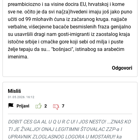
preambiciozno i sa visine docira EU, hrvatskoj i kome
sve ne. očito je da svi na(za)hvedeni imaju još jako puno
učiti od 99 mlohavih ćuna iz začaranog kruga. najjače
verbalne, višecjevne bacače besmislenih fraza genijalno
su usavršili dragi nam gosti-imigranti iz zaostalog kraja
istočne srbije i crnačke gore koji sebi od milja i puste
želje tepaju da su... "bošnjaci", istinabog sa arabećim
imenima.
Odgovori
Misliš
31.05.2026. 16:12
Prijavi
2
7
DOBIT CES GA AL U Q U R C U! I JOS NESTO! …ZNAS KO
TI JE ŽVALJO! ONAJ LEGITIMNI ŠTOVALAC ZZP-a I
UPRAVNIK ZLOGLASNOG LOGORA U MOSTARU!! ka