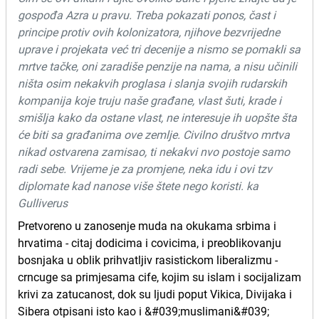
gospođa Azra u pravu. Treba pokazati ponos, čast i
principe protiv ovih kolonizatora, njihove bezvrijedne
uprave i projekata već tri decenije a nismo se pomakli sa
mrtve tačke, oni zaradiše penzije na nama, a nisu učinili
ništa osim nekakvih proglasa i slanja svojih rudarskih
kompanija koje truju naše građane, vlast šuti, krade i
smišlja kako da ostane vlast, ne interesuje ih uopšte šta
će biti sa građanima ove zemlje. Civilno društvo mrtva
nikad ostvarena zamisao, ti nekakvi nvo postoje samo
radi sebe. Vrijeme je za promjene, neka idu i ovi tzv
diplomate kad nanose više štete nego koristi. ka
Gulliverus
Pretvoreno u zanosenje muda na okukama srbima i
hrvatima - citaj dodicima i covicima, i preoblikovanju
bosnjaka u oblik prihvatljiv rasistickom liberalizmu -
crncuge sa primjesama cife, kojim su islam i socijalizam
krivi za zatucanost, dok su ljudi poput Vikica, Divijaka i
Sibera otpisani isto kao i &#039;muslimani&#039;