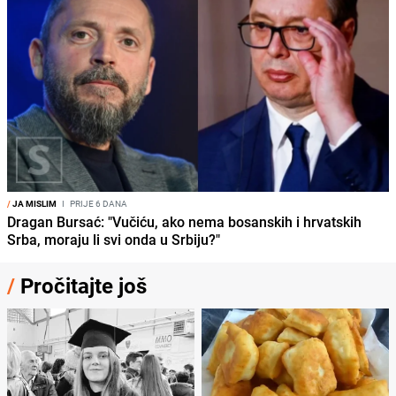
/
JA MISLIM
I
PRIJE 6 DANA
Dragan Bursać: "Vučiću, ako nema bosanskih i hrvatskih
Srba, moraju li svi onda u Srbiju?"
/
Pročitajte još