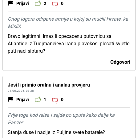
Prijavi
2
0
Onog logora odrpane armije u kojoj su mučili Hrvate. ka
Misliš
Bravo legitimni. Imas li opecacenu putovnicu sa
Atlantide iz Tudjmaneieva Irana plavokosi plecati svjetle
puti naci siptaru?
Odgovori
Jesi li primio oralnu i analnu provjeru
01.06.2026. 08:38
Prijavi
1
0
Prije toga kod reisa I sejde po upute kako dalje ka
Panzer
Stanja duse i nacije iz Puljine svete batarele?