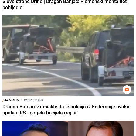
S ove strane Drine | Dragan Banjac: Plemenski mentalitet
pobijedio
/
JA MISLIM
I
PRIJE 4 DANA
Dragan Bursać: Zamislite da je policija iz Federacije ovako
upala u RS - gorjela bi cijela regija!