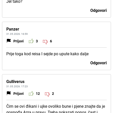
Jel tako?
Odgovori
Panzer
31.05.2026. 16:59
Prijavi
3
6
Prije toga kod reisa I sejde po upute kako dalje
Odgovori
Gulliverus
31.05.2026. 17:23
Prijavi
12
2
Čim se ovi đikani i ujke ovoliko bune i pjene znajte da je
gospođa Azra u pravu. Treba pokazati ponos, čast i