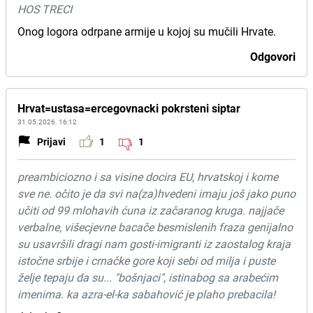
HOS TRECI
Onog logora odrpane armije u kojoj su mučili Hrvate.
Odgovori
Hrvat=ustasa=ercegovnacki pokrsteni siptar
31.05.2026. 16:12
Prijavi
1
1
preambiciozno i sa visine docira EU, hrvatskoj i kome
sve ne. očito je da svi na(za)hvedeni imaju još jako puno
učiti od 99 mlohavih ćuna iz začaranog kruga. najjače
verbalne, višecjevne bacače besmislenih fraza genijalno
su usavršili dragi nam gosti-imigranti iz zaostalog kraja
istočne srbije i crnačke gore koji sebi od milja i puste
želje tepaju da su... "bošnjaci", istinabog sa arabećim
imenima. ka azra-el-ka sabahović je plaho prebacila!