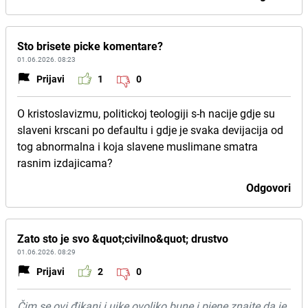
Sto brisete picke komentare?
01.06.2026. 08:23
Prijavi
1
0
O kristoslavizmu, politickoj teologiji s-h nacije gdje su
slaveni krscani po defaultu i gdje je svaka devijacija od
tog abnormalna i koja slavene muslimane smatra
rasnim izdajicama?
Odgovori
Zato sto je svo &quot;civilno&quot; drustvo
01.06.2026. 08:29
Prijavi
2
0
Čim se ovi đikani i ujke ovoliko bune i pjene znajte da je