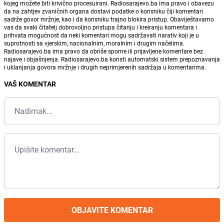
kojeg možete biti krivično procesuirani. Radiosarajevo.ba ima pravo i obavezu
da na zahtjev zvaničnih organa dostavi podatke o korisniku čiji komentari
sadrže govor mržnje, kao i da korisniku trajno blokira pristup. Obaviještavamo
vas da svaki čitatelj dobrovoljno pristupa čitanju i kreiranju komentara i
prihvata mogućnost da neki komentari mogu sadržavati narativ koji je u
suprotnosti sa vjerskim, nacionalnim, moralnim i drugim načelima.
Radiosarajevo.ba ima pravo da obriše sporne ili prijavljene komentare bez
najave i objašnjenja. Radiosarajevo.ba koristi automatski sistem prepoznavanja
i uklanjanja govora mržnje i drugih neprimjerenih sadržaja u komentarima.
VAŠ KOMENTAR
OBJAVITE KOMENTAR