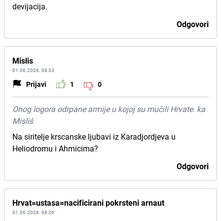
devijacija.
Odgovori
Mislis
01.06.2026. 08:33
Prijavi
1
0
Onog logora odrpane armije u kojoj su mučili Hrvate. ka
Misliš
Na siritelje krscanske ljubavi iz Karadjordjeva u
Heliodromu i Ahmicima?
Odgovori
Hrvat=ustasa=nacificirani pokrsteni arnaut
01.06.2026. 08:36