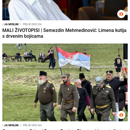
/
JA MISLIM
I
PRIJE OKO 2H
MALI ŽIVOTOPISI | Semezdin Mehmedinović: Limena kutija
s drvenim bojicama
/
JA MISLIM
I
PRIJE OKO 6H