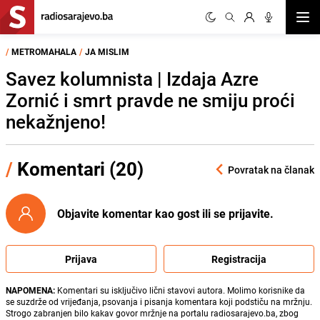
Otvor
/
METROMAHALA
/
JA MISLIM
Savez kolumnista | Izdaja Azre
Zornić i smrt pravde ne smiju proći
nekažnjeno!
/
Komentari (20)
Povratak na članak
Objavite komentar kao gost ili se prijavite.
Prijava
Registracija
NAPOMENA:
Komentari su isključivo lični stavovi autora. Molimo korisnike da
se suzdrže od vrijeđanja, psovanja i pisanja komentara koji podstiču na mržnju.
Strogo zabranjen bilo kakav govor mržnje na portalu radiosarajevo.ba, zbog