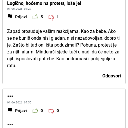
Logično, hoćemo na protest, loše je!
01.06.2026. 01:27
Prijavi
5
1
Zapad prosuđuje vašim reakcijama. Kao za bebe. Ako
se ne buniš onda nisi gladan, nisi nezadovoljan, dobro ti
je. Zašto bi tad oni išta poduzimali? Pobuna, protest je
za njih alarm. Minderaši sjede kući u nadi da će neko za
njih isposlovati potrebe. Kao podrumaši i pobjegulje u
ratu.
Odgovori
***
01.06.2026. 07:55
Prijavi
0
0
***