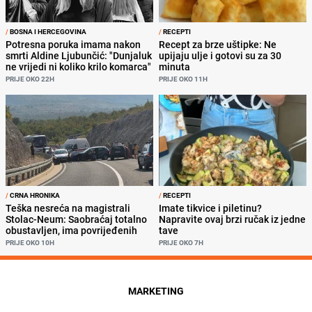
/
BOSNA I HERCEGOVINA
/
RECEPTI
Potresna poruka imama nakon
Recept za brze uštipke: Ne
smrti Aldine Ljubunčić: "Dunjaluk
upijaju ulje i gotovi su za 30
ne vrijedi ni koliko krilo komarca"
minuta
PRIJE OKO 22H
PRIJE OKO 11H
/
CRNA HRONIKA
/
RECEPTI
Teška nesreća na magistrali
Imate tikvice i piletinu?
Stolac-Neum: Saobraćaj totalno
Napravite ovaj brzi ručak iz jedne
obustavljen, ima povrijeđenih
tave
PRIJE OKO 10H
PRIJE OKO 7H
MARKETING