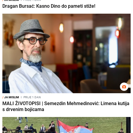
Dragan Bursać: Kasno Dino do pameti stiže!
/
JA MISLIM
I
PRIJE 1 DAN
MALI ŽIVOTOPISI | Semezdin Mehmedinović: Limena kutija
s drvenim bojicama