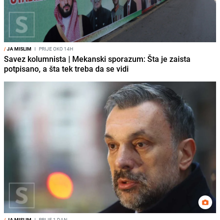
/
JA MISLIM
I
PRIJE OKO 14H
Savez kolumnista | Mekanski sporazum: Šta je zaista
potpisano, a šta tek treba da se vidi
/
JA MISLIM
I
PRIJE 1 DAN