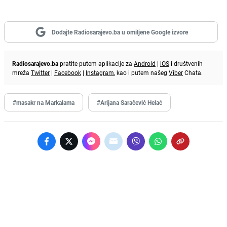
Dodajte Radiosarajevo.ba u omiljene Google izvore
Radiosarajevo.ba
pratite putem aplikacije za
Android
|
iOS
i društvenih
mreža
Twitter
|
Facebook
|
Instagram
, kao i putem našeg
Viber
Chata.
#masakr na Markalama
#Arijana Saračević Helać