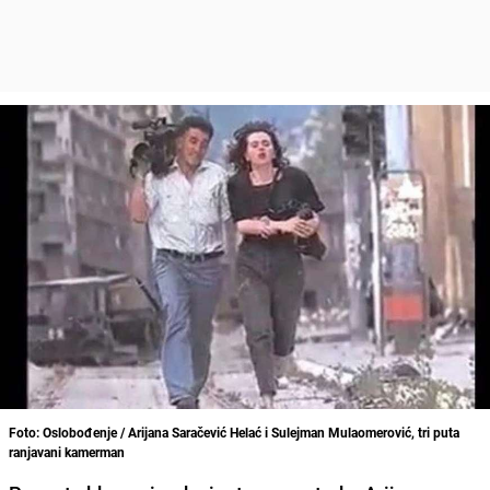
Foto: Oslobođenje / Arijana Saračević Helać i Sulejman Mulaomerović, tri puta
ranjavani kamerman