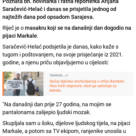
Poznata bh. novinarka i ratna reporterka
Arijana
Saračević-Helać i danas se prisjetila jednog od
najtežih dana pod opsadom Sarajeva
.
Riječ je o
masakru koji se na današnji dan dogodio na
pijaci Markale
.
Saračević-Helać podsjetila je danas, kako kaže s
tugom i poštovanjem, na svoje prisjećanje iz 2021.
godine, a njenu priču objavljujemo u cijelosti:
TRENDING
Slučaj dječaka zlostavljanog u vrtiću Bambini:
Otac traži odgovore, vlast ga optužuje za
klevetu
"Na današnji dan prije 27 godina, na mojim se
pantalonama zalijepio ljudski mozak.
Skupljala sam u šoku, dijelove ljudskog tijela, na pijaci
Markale, a potom sa TV ekipom, ranjenike unosila u