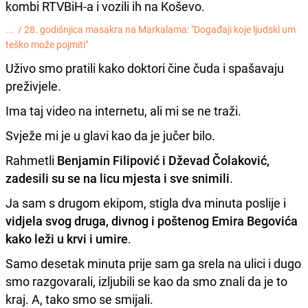
kombi RTVBiH-a i vozili ih na Koševo.
... /
28. godišnjica masakra na Markalama: "Događaji koje ljudski um
teško može pojmiti"
Uživo smo pratili kako doktori čine čuda i spašavaju
preživjele.
Ima taj video na internetu, ali mi se ne traži.
Svježe mi je u glavi kao da je jučer bilo.
Rahmetli
Benjamin Filipović i Dževad Čolaković,
zadesili su se na licu mjesta i sve snimili
.
Ja sam s drugom ekipom, stigla dva minuta poslije i
vidjela svog druga, divnog i poštenog Emira Begovića
kako leži u krvi i umire
.
Samo desetak minuta prije sam ga srela na ulici i dugo
smo razgovarali, izljubili se kao da smo znali da je to
kraj. A, tako smo se smijali.