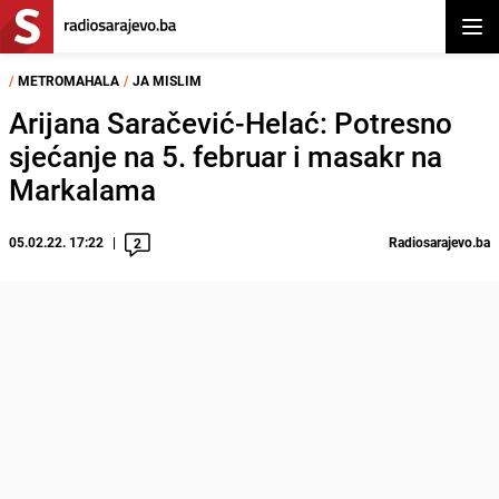
Otvor
/
METROMAHALA
/
JA MISLIM
Arijana Saračević-Helać: Potresno
sjećanje na 5. februar i masakr na
Markalama
05.02.22. 17:22
Radiosarajevo.ba
2