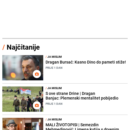
/
Najčitanije
/
JA MISLIM
Dragan Bursać: Kasno Dino do pameti stiže!
PRIJE 1 DAN
/
JA MISLIM
S ove strane Drine | Dragan
Banjac: Plemenski mentalitet pobijedio
PRIJE 1 DAN
/
JA MISLIM
MALI ŽIVOTOPISI | Semezdin
Mehmedinović: Limena kutija s drvenim