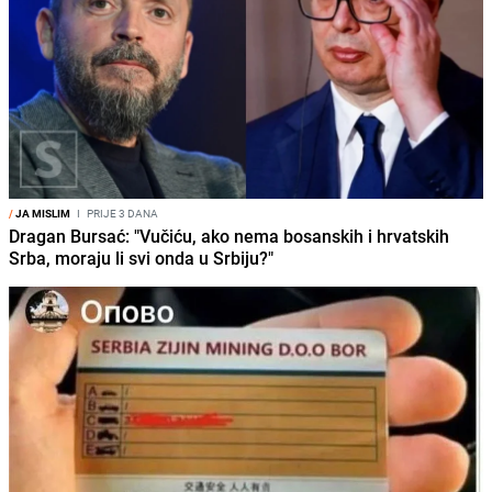
/
JA MISLIM
I
PRIJE 3 DANA
Dragan Bursać: "Vučiću, ako nema bosanskih i hrvatskih
Srba, moraju li svi onda u Srbiju?"