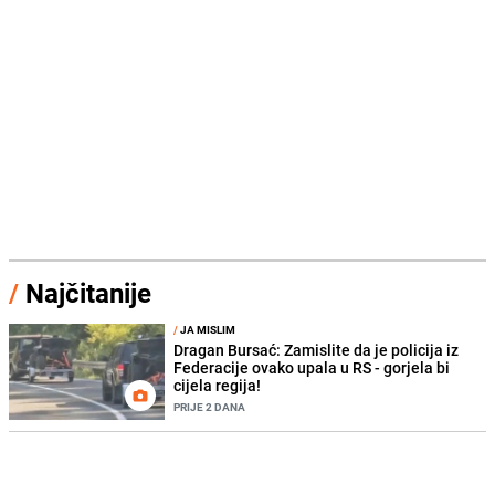
/
Najčitanije
/
JA MISLIM
Dragan Bursać: Zamislite da je policija iz
Federacije ovako upala u RS - gorjela bi
cijela regija!
PRIJE 2 DANA