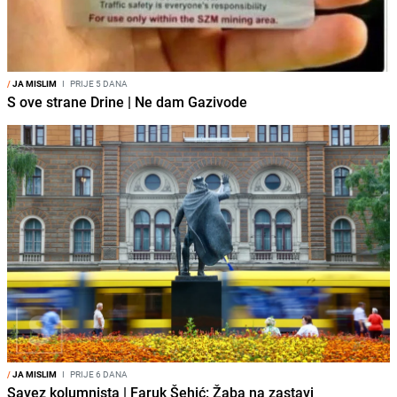
/
JA MISLIM
I
PRIJE 5 DANA
S ove strane Drine | Ne dam Gazivode
/
JA MISLIM
I
PRIJE 6 DANA
Savez kolumnista | Faruk Šehić: Žaba na zastavi