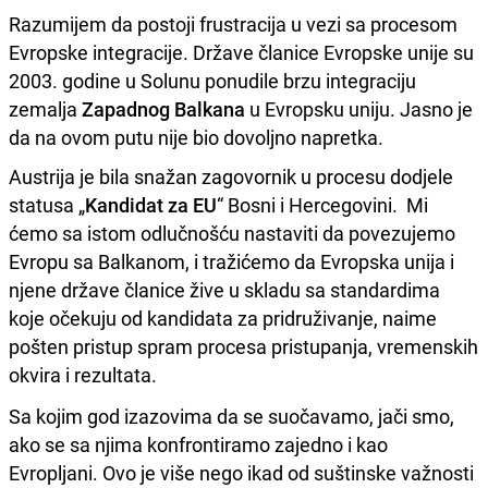
Razumijem da postoji frustracija u vezi sa procesom
Evropske integracije. Države članice Evropske unije su
2003. godine u Solunu ponudile brzu integraciju
zemalja
Zapadnog Balkana
u Evropsku uniju. Jasno je
da na ovom putu nije bio dovoljno napretka.
Austrija je bila snažan zagovornik u procesu dodjele
statusa „
Kandidat za EU
“ Bosni i Hercegovini. Mi
ćemo sa istom odlučnošću nastaviti da povezujemo
Evropu sa Balkanom, i tražićemo da Evropska unija i
njene države članice žive u skladu sa standardima
koje očekuju od kandidata za pridruživanje, naime
pošten pristup spram procesa pristupanja, vremenskih
okvira i rezultata.
Sa kojim god izazovima da se suočavamo, jači smo,
ako se sa njima konfrontiramo zajedno i kao
Evropljani. Ovo je više nego ikad od suštinske važnosti