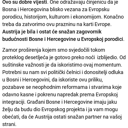
Ovo su dobre vijesti
. One odražavaju činjenicu da je
Bosna i Hercegovina blisko vezana za Evropsku
porodicu, historijom, kulturom i ekonomijom. Konačno
treba da zatvorimo ovu prazninu na karti Evrope.
Austrija je bila i ostat će snažan zagovornik
budućnosti Bosne i Hercegovine u Evropskoj porodici
.
Zamor proširenja kojem smo svjedočili tokom
proteklog desetljeća je gotovo preko noći izblijedio. Od
suštinske važnosti je da iskoristimo ovaj momentum.
Potrebni su nam svi politički čelnici i donositelji odluka
u Bosni i Hercegovini, da iskoriste ovu priliku,
pozabave se neophodnim reformama i stvarima koje
odavno kasne i pokrenu napredak prema Evropskoj
integraciji. Građani Bosne i Hercegovine imaju jaku
želju da budu dio Evropskog projekta i ja vam mogu
obećati, da će Austrija ostati snažan partner na vašoj
strani.