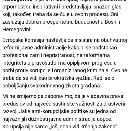
otpornost su inspirativni i predstavljaju snažan glas
koji, također, treba da se čuje u ovom procesu. Oni
zaslužuju dobru i prosperitetnu budućnost u Bosni i
Hercegovini.
Evropska komisija nastavlja da insistira na obuhvatnoj
reformi javne administracije kako bi se podstakao
profesionalizam i nepristranost, na reformama
integriteta u pravosuđu i na opipljivom progresu u
borbi protiv korupcije i organiziranog kriminala. Ovo ne
treba da se vidi kao birokratska vježba. Radi se o
poboljšanju svakodnevnog života građana.
Mi ne smijemo da zaboravimo, da je vladavina prava
preduslov od najveće suštinske važnosti za društveni
razvoj. Jake
anti-korupcijske politike
su jedna od
najvažnijih dužnosti javne administracije uopće.
Korupcija nije samo „još jedan vid kršenja zakona“.