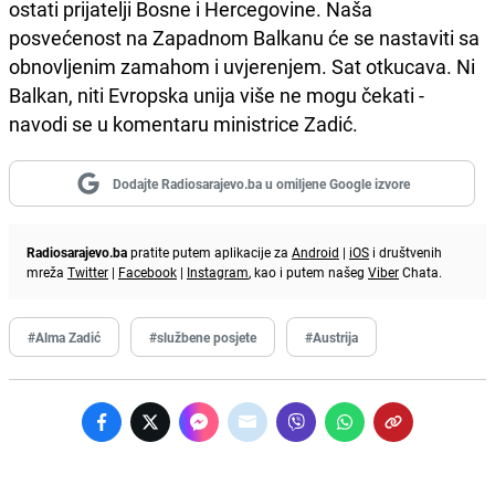
ostati prijatelji Bosne i Hercegovine. Naša
posvećenost na Zapadnom Balkanu će se nastaviti sa
obnovljenim zamahom i uvjerenjem. Sat otkucava. Ni
Balkan, niti Evropska unija više ne mogu čekati -
navodi se u komentaru ministrice Zadić.
Dodajte Radiosarajevo.ba u omiljene Google izvore
Radiosarajevo.ba
pratite putem aplikacije za
Android
|
iOS
i društvenih
mreža
Twitter
|
Facebook
|
Instagram
, kao i putem našeg
Viber
Chata.
#Alma Zadić
#službene posjete
#Austrija