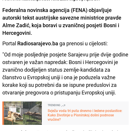
Federalna novinska agencija (FENA) objavljuje
autorski tekst austrijske savezne ministrice pravde
Alme Zadić, koja boravi u zvaničnoj posjeti Bosni i
Hercegovini.
Portal
Radiosarajevo.ba
ga prenosi u cijelosti:
"Od moje posljednje posjete Sarajevu prije dvije godine
ostvaren je važan napredak: Bosni i Hercegovini je
zvanično dodijeljen status zemlje-kandidata za
članstvo u Evropskoj uniji i ona je poduzela važne
korake koji su potrebni da se ispune preduslovi za
otvaranje pregovora o pristupanju Evropskoj uniji.
TRENDING
Svježa voda tri puta dnevno i ledene poslastice:
Kako životinje u Pionirskoj dolini podnose
vrućine?