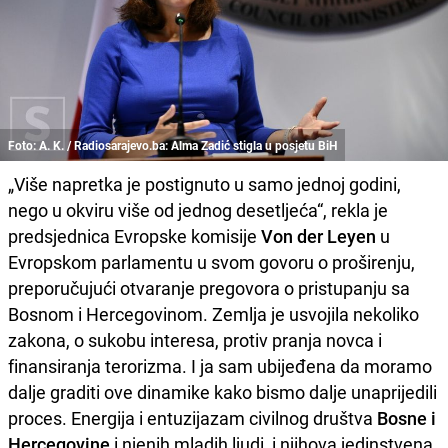
Foto: A. K. / Radiosarajevo.ba: Alma Zadić stigla u posjetu BiH
„Više napretka je postignuto u samo jednoj godini,
nego u okviru više od jednog desetljeća“, rekla je
predsjednica Evropske komisije
Von der Leyen
u
Evropskom parlamentu u svom govoru o proširenju,
preporučujući otvaranje pregovora o pristupanju sa
Bosnom i Hercegovinom. Zemlja je usvojila nekoliko
zakona, o sukobu interesa, protiv pranja novca i
finansiranja terorizma. I ja sam ubijeđena da moramo
dalje graditi ove dinamike kako bismo dalje unaprijedili
proces. Energija i entuzijazam civilnog društva
Bosne i
Hercegovine
i njenih mladih ljudi, i njihova jedinstvena