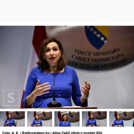
Foto: A. K. / Radiosarajevo.ba / Alma Zadić stigla u posjetu BiH