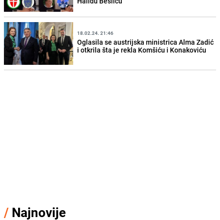
Halidu Bešliću
18.02.24. 21:46
Oglasila se austrijska ministrica Alma Zadić
i otkrila šta je rekla Komšiću i Konakoviću
/
Najnovije