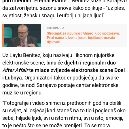
pod imenom "Eternal Flame"
. Benitez stiže u Sarajevo
da zatvori ljetnu sezonu snova kako dolikuje - "uz ples,
svjetlost, žensku snagu i euforiju hiljada ljudi".
TRENDING
Stručnjak za sigurnost Ahmed Kico upozorava:
Pred nama je burna jesen, institucije moraju
djelovati
Uz Laylu Benitez, koju nazivaju i ikonom njujorške
elektronske scene,
binu će dijeliti i regionalni duo
After Affair
te mlade zvijezde elektronske scene Doel
i Lubnya
. Organizatori također podsjećaju da svake
godine, te noći Sarajevo postaje centar elektronske
muzike u regionu.
"Fotografije i video snimci iz prethodnih godina obišli
su svijet, ali osjećaj kad staneš na to tlo i pogledaš oko
sebe, hiljade ljudi, svi u istom ritmu, svi u istoj emociji,
to je nešto što se ne može prenijeti. To se mora