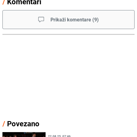
/
Komentari
Prikaži komentare
(
9
)
/
Povezano
22.08.25. 07:46