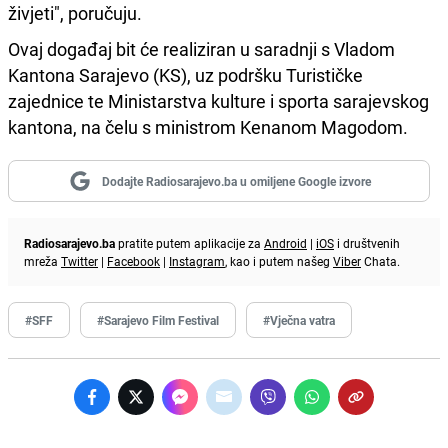
živjeti", poručuju.
Ovaj događaj bit će realiziran u saradnji s Vladom
Kantona Sarajevo (KS), uz podršku Turističke
zajednice te Ministarstva kulture i sporta sarajevskog
kantona, na čelu s ministrom Kenanom Magodom.
Dodajte Radiosarajevo.ba u omiljene Google izvore
Radiosarajevo.ba
pratite putem aplikacije za
Android
|
iOS
i društvenih
mreža
Twitter
|
Facebook
|
Instagram
, kao i putem našeg
Viber
Chata.
#SFF
#Sarajevo Film Festival
#Vječna vatra