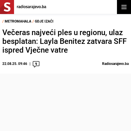
Otvor
/
METROMAHALA
/
GDJE IZAĆI
Večeras najveći ples u regionu, ulaz
besplatan: Layla Benitez zatvara SFF
ispred Vječne vatre
22.08.25. 09:46
Radiosarajevo.ba
9