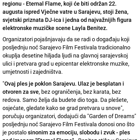
regionu - Eternal Flame, koji će biti održan 22.
augusta ispred Vječne vatre u Sarajevu, stoji žena,
svjetski priznata DJ-ica i jedna od najvažnijih figura
elektronske muzičke scene Layla Benitez.
Organizatori pojašnjavaju da se radi o događaju koji
posljednju noć Sarajevo Film Festivala tradicionalno
okuplja desetine hiljada ljudi na glavnoj sarajevskoj
ulici i pretvara grad u epicentar elektronske muzike,
umjetnosti i zajedništva.
"
Ovaj ples je poklon Sarajevu. Ulaz je besplatan i
otvoren za sve
, bez ograničenja, bez karata, bez
redova. Samo želja da budete dio toga. Da plešete,
osjećate, gledate kako se grad pretvara u snove",
poručuju organizatori, dodajući da "Garden of Dreams"
posljednju noć Sarajevo Film Festivala donosi ono što
je postalo
sinonim za emociju, slobodu i zvuk - ples