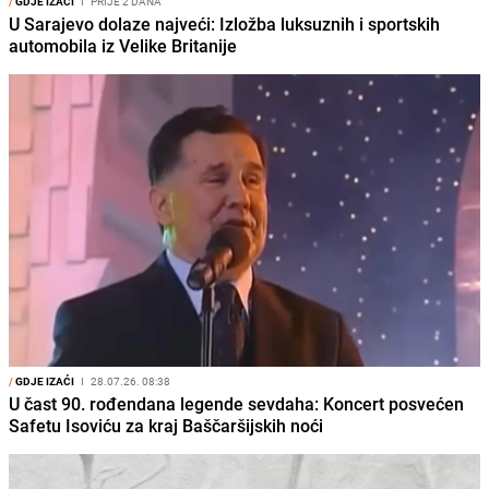
/
GDJE IZAĆI
I
PRIJE 2 DANA
U Sarajevo dolaze najveći: Izložba luksuznih i sportskih
automobila iz Velike Britanije
/
GDJE IZAĆI
I
28.07.26. 08:38
U čast 90. rođendana legende sevdaha: Koncert posvećen
Safetu Isoviću za kraj Baščaršijskih noći