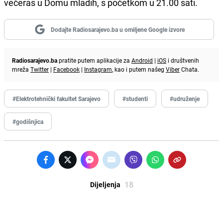
večeras u Domu mladih, s početkom u 21.00 sati.
Dodajte Radiosarajevo.ba u omiljene Google izvore
Radiosarajevo.ba
pratite putem aplikacije za
Android
|
iOS
i društvenih
mreža
Twitter
|
Facebook
|
Instagram
, kao i putem našeg
Viber
Chata.
#Elektrotehnički fakultet Sarajevo
#studenti
#udruženje
#godišnjica
18
Dijeljenja