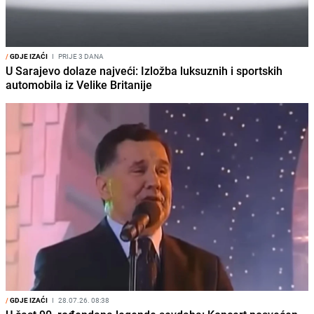
/
GDJE IZAĆI
I
PRIJE 3 DANA
U Sarajevo dolaze najveći: Izložba luksuznih i sportskih
automobila iz Velike Britanije
/
GDJE IZAĆI
I
28.07.26. 08:38