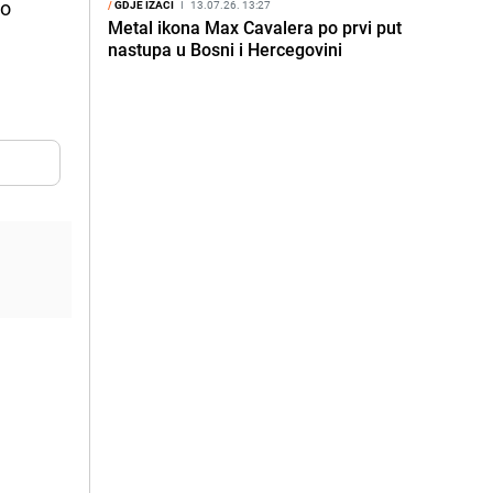
no
/
GDJE IZAĆI
I
13.07.26. 13:27
Metal ikona Max Cavalera po prvi put
nastupa u Bosni i Hercegovini