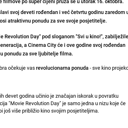
e filmove po super cijeni pruža se u utorak 16. oktobra.
lavi svoj
deveti rođendan
i već četvrtu godinu zaredom 
nosi atraktivnu ponudu za
sve svoje posjetitelje.
e Revolution Day" pod sloganom "Svi u kino!", zabilježil
eneracija, a Cinema City će i ove godine svoj rođendan
nu
ponudu za sve ljubitelje filma.
obra očekuje vas
revolucionarna
ponuda
- sve kino projekc
ih devet godina učinio je značajan iskorak u povratku 
kcija "Movie Revolution Day" je samo jedna u nizu koje će 
 još više približio kino svojim posjetiteljima.