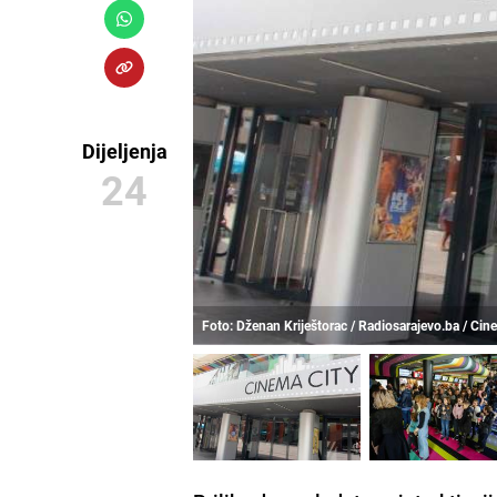
Dijeljenja
24
Foto: Dženan Kriještorac / Radiosarajevo.ba / Cin