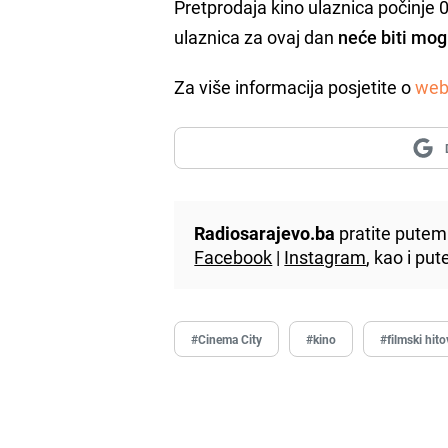
Pretprodaja kino ulaznica počinje
ulaznica za ovaj dan
neće biti mo
Za više informacija posjetite o
we
Radiosarajevo.ba
pratite putem 
Facebook
|
Instagram
, kao i p
#Cinema City
#kino
#filmski hito