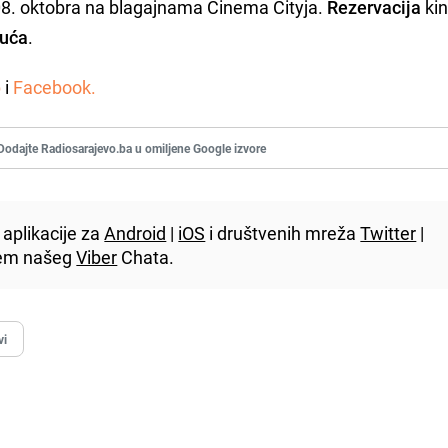
 08. oktobra na blagajnama Cinema Cityja.
Rezervacija
ki
guća
.
b
i
Facebook.
Dodajte Radiosarajevo.ba u omiljene Google izvore
aplikacije za
Android
|
iOS
i društvenih mreža
Twitter
|
utem našeg
Viber
Chata.
vi