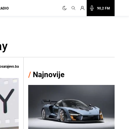
RADIO
90,2 FM
ay
osarajevo.ba
/
Najnovije