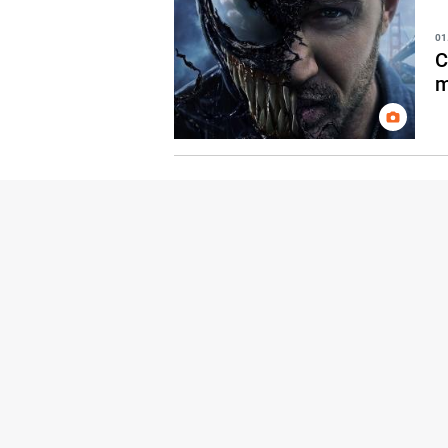
01
C
m