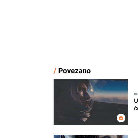
/
Povezano
08
U
č