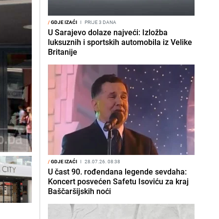
/
GDJE IZAĆI
I
PRIJE 3 DANA
U Sarajevo dolaze najveći: Izložba
luksuznih i sportskih automobila iz Velike
Britanije
/
GDJE IZAĆI
I
28.07.26. 08:38
U čast 90. rođendana legende sevdaha:
Koncert posvećen Safetu Isoviću za kraj
Baščaršijskih noći