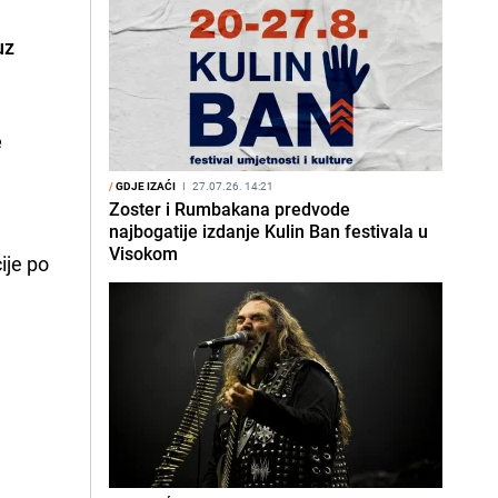
uz
e
/
GDJE IZAĆI
I
27.07.26. 14:21
Zoster i Rumbakana predvode
najbogatije izdanje Kulin Ban festivala u
Visokom
ije po