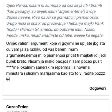
Djesi Penda, nisam ni sumnjao da ces se javiti i braniti
(kao papagaj, su uvijek istim "argumentima") svoje
3uzne havere. Prvo nauči se gramatici i pismenošću,
drugo niskl si spao: od prozivanja i hebanja majki Pank
flojdu i sličnom SA smeću, do odbrane istih. Nisko,
Penda, nisko, nikad anarhiste od tebe, weeee ka ilegala
Uvijek validni argumenti koje vi goyimi ne upijate jbg sta
cu vam ja za razliku od vas barem imam
argumente,nemoj mi o pismenosi pricat ti majketi idi jedi
burek brato. Nisam ja nisko pao,jos nisam poceo pusit
****ine lokalnim sanerskim reperima i sinovima
ministara i slicnim mafijasima kao sto to vi radite pozzz
🤣
Odgovori
GuzenPrden
27.05.2026. 19:38