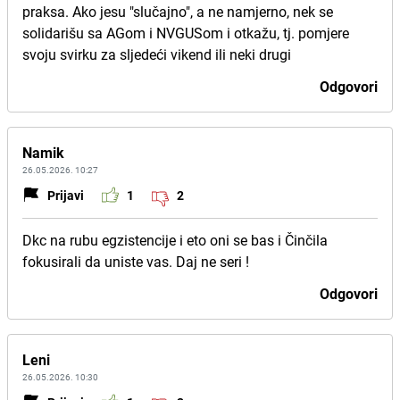
praksa. Ako jesu "slučajno", a ne namjerno, nek se
solidarišu sa AGom i NVGUSom i otkažu, tj. pomjere
svoju svirku za sljedeći vikend ili neki drugi
Odgovori
Namik
26.05.2026. 10:27
Prijavi
1
2
Dkc na rubu egzistencije i eto oni se bas i Činčila
fokusirali da uniste vas. Daj ne seri !
Odgovori
Leni
26.05.2026. 10:30