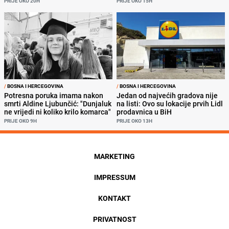
PRIJE OKO 20H
PRIJE OKO 15H
/
BOSNA I HERCEGOVINA
/
BOSNA I HERCEGOVINA
Potresna poruka imama nakon
Jedan od najvećih gradova nije
smrti Aldine Ljubunčić: "Dunjaluk
na listi: Ovo su lokacije prvih Lidl
ne vrijedi ni koliko krilo komarca"
prodavnica u BiH
PRIJE OKO 9H
PRIJE OKO 13H
MARKETING
IMPRESSUM
KONTAKT
PRIVATNOST