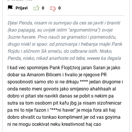
Prijavi
0
0
Djesi Penda, nisam ni sumnjao da ces se javiti i braniti
(kao papagaj, su uvijek istim "argumentima") svoje
3uzne havere. Prvo nauči se gramatici i pismenošću,
drugo niskl si spao: od prozivanja i hebanja majki Pank
flojdu i sličnom SA smeću, do odbrane istih. Nisko,
Penda, nisko, nikad anarhiste od tebe, weeee ka ilegala
I kad vec spominjes Pank Flojd,tvoj jaran Saran je jako
dobar sa Amarom Bilicem i hvalio je njegove PR
sposobnosti samo sto si ne drkaju **** jedan drugome i
onda nesto meni govoris jako smijesno ahahhaah al
dobro vi pitari ste navikli danas se pobit s nekim pa
sutra sa tom osobom pit kafu jbg ja nisam sizofrenicar
pa mi to nije fazon i "***ni haver" je moja fora ali haj
dobro shvatit cu tonkao kompliment jer od vas goyima
ni ne mogu ocekivat neku kreativnost haj cao