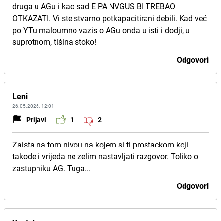
druga u AGu i kao sad E PA NVGUS BI TREBAO
OTKAZATI. Vi ste stvarno potkapacitirani debili. Kad već
po YTu maloumno vazis o AGu onda u isti i dodji, u
suprotnom, tišina stoko!
Odgovori
Leni
26.05.2026. 12:01
Prijavi
1
2
Zaista na tom nivou na kojem si ti prostackom koji
takode i vrijeda ne zelim nastavljati razgovor. Toliko o
zastupniku AG. Tuga...
Odgovori