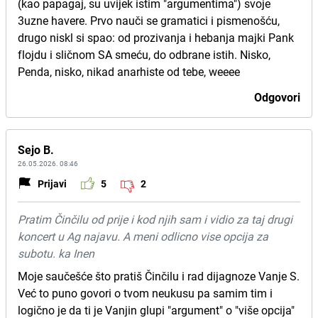
(kao papagaj, su uvijek istim "argumentima") svoje
3uzne havere. Prvo nauči se gramatici i pismenošću,
drugo niskl si spao: od prozivanja i hebanja majki Pank
flojdu i sličnom SA smeću, do odbrane istih. Nisko,
Penda, nisko, nikad anarhiste od tebe, weeee
Odgovori
Sejo B.
26.05.2026. 08:46
Prijavi
5
2
Pratim Činčilu od prije i kod njih sam i vidio za taj drugi
koncert u Ag najavu. A meni odlicno vise opcija za
subotu. ka Inen
Moje saučešće što pratiš Činčilu i rad dijagnoze Vanje S.
Već to puno govori o tvom neukusu pa samim tim i
logično je da ti je Vanjin glupi "argument" o "više opcija"