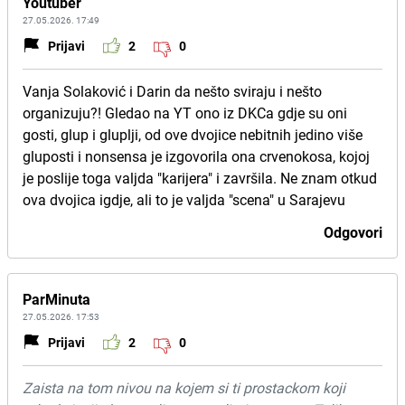
Youtuber
27.05.2026. 17:49
Prijavi
2
0
Vanja Solaković i Darin da nešto sviraju i nešto
organizuju?! Gledao na YT ono iz DKCa gdje su oni
gosti, glup i gluplji, od ove dvojice nebitnih jedino više
gluposti i nonsensa je izgovorila ona crvenokosa, kojoj
je poslije toga valjda "karijera" i završila. Ne znam otkud
ova dvojica igdje, ali to je valjda "scena" u Sarajevu
Odgovori
ParMinuta
27.05.2026. 17:53
Prijavi
2
0
Zaista na tom nivou na kojem si ti prostackom koji