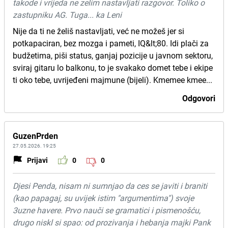
takode i vrijeda ne zelim nastavljati razgovor. Toliko o
zastupniku AG. Tuga... ka Leni
Nije da ti ne želiš nastavljati, već ne možeš jer si
potkapaciran, bez mozga i pameti, IQ&lt;80. Idi plači za
budžetima, piši status, ganjaj pozicije u javnom sektoru,
sviraj gitaru lo balkonu, to je svakako domet tebe i ekipe
ti oko tebe, uvrijeđeni majmune (bijeli). Kmemee kmee...
Odgovori
GuzenPrden
27.05.2026. 19:25
Prijavi
0
0
Djesi Penda, nisam ni sumnjao da ces se javiti i braniti
(kao papagaj, su uvijek istim "argumentima") svoje
3uzne havere. Prvo nauči se gramatici i pismenošću,
drugo niskl si spao: od prozivanja i hebanja majki Pank