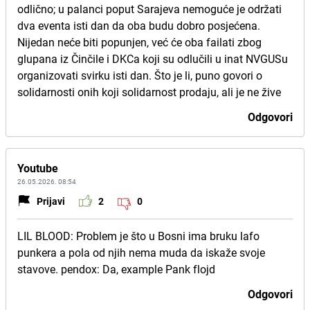
odlično; u palanci poput Sarajeva nemoguće je održati
dva eventa isti dan da oba budu dobro posjećena.
Nijedan neće biti popunjen, već će oba failati zbog
glupana iz Činčile i DKCa koji su odlučili u inat NVGUSu
organizovati svirku isti dan. Što je li, puno govori o
solidarnosti onih koji solidarnost prodaju, ali je ne žive
Odgovori
Youtube
26.05.2026. 08:54
Prijavi
2
0
LIL BLOOD: Problem je što u Bosni ima bruku lafo
punkera a pola od njih nema muda da iskaže svoje
stavove. pendox: Da, example Pank flojd
Odgovori