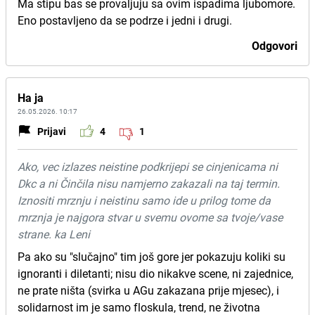
Ma stipu bas se provaljuju sa ovim ispadima ljubomore.
Eno postavljeno da se podrze i jedni i drugi.
Odgovori
Ha ja
26.05.2026. 10:17
Prijavi
4
1
Ako, vec izlazes neistine podkrijepi se cinjenicama ni
Dkc a ni Činčila nisu namjerno zakazali na taj termin.
Iznositi mrznju i neistinu samo ide u prilog tome da
mrznja je najgora stvar u svemu ovome sa tvoje/vase
strane. ka Leni
Pa ako su "slučajno" tim još gore jer pokazuju koliki su
ignoranti i diletanti; nisu dio nikakve scene, ni zajednice,
ne prate ništa (svirka u AGu zakazana prije mjesec), i
solidarnost im je samo floskula, trend, ne životna