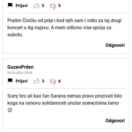
Prijavi
5
5
Pratim Činčilu od prije i kod njih sam i vidio za taj drugi
koncert u Ag najavu. A meni odlicno vise opcija za
subotu.
Odgovori
GuzenPrden
26.05.2026. 03:43
Prijavi
3
6
Sorry bro ali kao fan Sarana nemas pravo prozivati bilo
koga na osnovu solidarnosti unutar scene,tisina tamo
😉
Odgovori