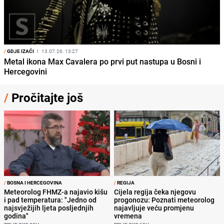
/
GDJE IZAĆI
I
13.07.26. 13:27
Metal ikona Max Cavalera po prvi put nastupa u Bosni i
Hercegovini
/
Pročitajte još
/
BOSNA I HERCEGOVINA
/
REGIJA
Meteorolog FHMZ-a najavio kišu
Cijela regija čeka njegovu
i pad temperatura: "Jedno od
progonozu: Poznati meteorolog
najsvježijih ljeta posljednjih
najavljuje veću promjenu
godina"
vremena