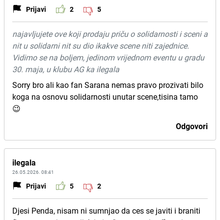
Prijavi
2
5
najavljujete ove koji prodaju priču o solidarnosti i sceni a
nit u solidarni nit su dio ikakve scene niti zajednice.
Vidimo se na boljem, jedinom vrijednom eventu u gradu
30. maja, u klubu AG ka ilegala
Sorry bro ali kao fan Sarana nemas pravo prozivati bilo
koga na osnovu solidarnosti unutar scene,tisina tamo
😉
Odgovori
ilegala
26.05.2026. 08:41
Prijavi
5
2
Djesi Penda, nisam ni sumnjao da ces se javiti i braniti