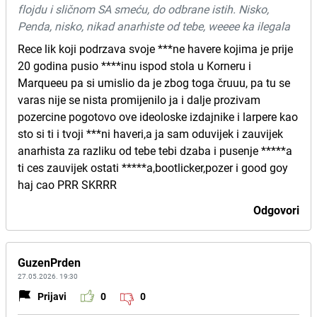
flojdu i sličnom SA smeću, do odbrane istih. Nisko,
Penda, nisko, nikad anarhiste od tebe, weeee ka ilegala
Rece lik koji podrzava svoje ***ne havere kojima je prije
20 godina pusio ****inu ispod stola u Korneru i
Marqueeu pa si umislio da je zbog toga čruuu, pa tu se
varas nije se nista promijenilo ja i dalje prozivam
pozercine pogotovo ove ideoloske izdajnike i larpere kao
sto si ti i tvoji ***ni haveri,a ja sam oduvijek i zauvijek
anarhista za razliku od tebe tebi dzaba i pusenje *****a
ti ces zauvijek ostati *****a,bootlicker,pozer i good goy
haj cao PRR SKRRR
Odgovori
GuzenPrden
27.05.2026. 19:30
Prijavi
0
0