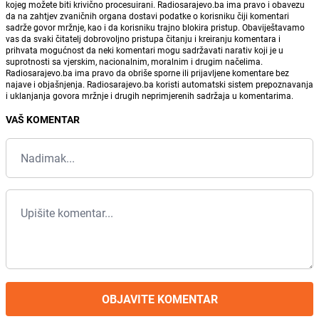
kojeg možete biti krivično procesuirani. Radiosarajevo.ba ima pravo i obavezu
da na zahtjev zvaničnih organa dostavi podatke o korisniku čiji komentari
sadrže govor mržnje, kao i da korisniku trajno blokira pristup. Obaviještavamo
vas da svaki čitatelj dobrovoljno pristupa čitanju i kreiranju komentara i
prihvata mogućnost da neki komentari mogu sadržavati narativ koji je u
suprotnosti sa vjerskim, nacionalnim, moralnim i drugim načelima.
Radiosarajevo.ba ima pravo da obriše sporne ili prijavljene komentare bez
najave i objašnjenja. Radiosarajevo.ba koristi automatski sistem prepoznavanja
i uklanjanja govora mržnje i drugih neprimjerenih sadržaja u komentarima.
VAŠ KOMENTAR
OBJAVITE KOMENTAR