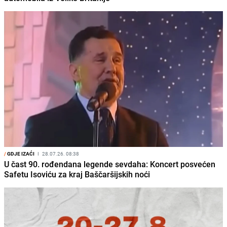
/
GDJE IZAĆI
I
28.07.26. 08:38
U čast 90. rođendana legende sevdaha: Koncert posvećen
Safetu Isoviću za kraj Baščaršijskih noći