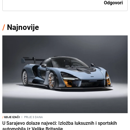
Odgovori
/
Najnovije
/
GDJE IZAĆI
I
PRIJE 3 DANA
U Sarajevo dolaze najveći: Izložba luksuznih i sportskih
automobila iz Velike Britanije