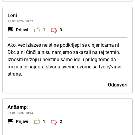
Leni
26.05.2026. 10:07
Prijavi
1
3
Ako, vec izlazes neistine podkrijepi se cinjenicama ni
Dkc a ni Činčila nisu namjerno zakazali na taj termin.
Iznositi mrznju i neistinu samo ide u prilog tome da
mrznja je najgora stvar u svemu ovome sa tvoje/vase
strane.
Odgovori
An&amp;
26.05.2026. 10:14
Prijavi
1
2