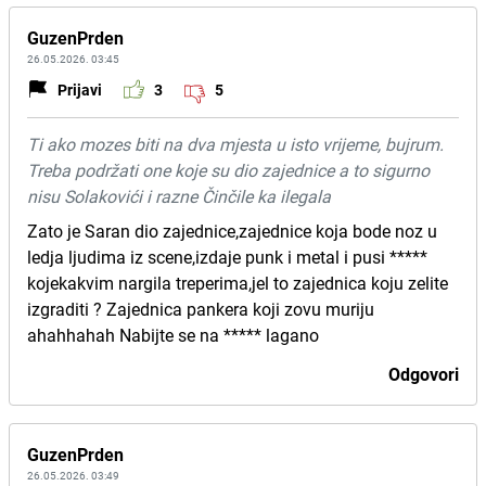
GuzenPrden
26.05.2026. 03:45
Prijavi
3
5
Ti ako mozes biti na dva mjesta u isto vrijeme, bujrum.
Treba podržati one koje su dio zajednice a to sigurno
nisu Solakovići i razne Činčile ka ilegala
Zato je Saran dio zajednice,zajednice koja bode noz u
ledja ljudima iz scene,izdaje punk i metal i pusi *****
kojekakvim nargila treperima,jel to zajednica koju zelite
izgraditi ? Zajednica pankera koji zovu muriju
ahahhahah Nabijte se na ***** lagano
Odgovori
GuzenPrden
26.05.2026. 03:49