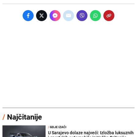
/
Najčitanije
/
GDJE IZAĆI
U Sarajevo dolaze najveći: Izložba luksuznih