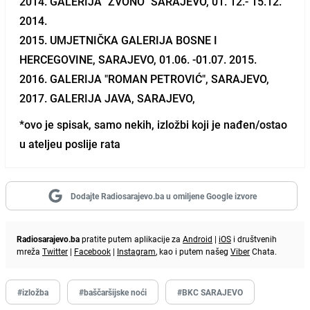
2014. GALERIJA "ZVONO" SARAJEVO, 01. 12.- 15.12.
2014.
2015. UMJETNIČKA GALERIJA BOSNE I
HERCEGOVINE, SARAJEVO, 01.06. -01.07. 2015.
2016. GALERIJA "ROMAN PETROVIĆ", SARAJEVO,
2017. GALERIJA JAVA, SARAJEVO,
*ovo je spisak, samo nekih, izložbi koji je nađen/ostao
u ateljeu poslije rata
Dodajte Radiosarajevo.ba u omiljene Google izvore
Radiosarajevo.ba
pratite putem aplikacije za
Android
|
iOS
i društvenih
mreža
Twitter
|
Facebook
|
Instagram
, kao i putem našeg
Viber
Chata.
#izložba
#baščaršijske noći
#BKC SARAJEVO