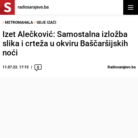
Otvor
/
METROMAHALA
/
GDJE IZAĆI
Izet Alečković: Samostalna izložba
slika i crteža u okviru Baščaršijskih
noći
11.07.22. 17:15
Radiosarajevo.ba
0