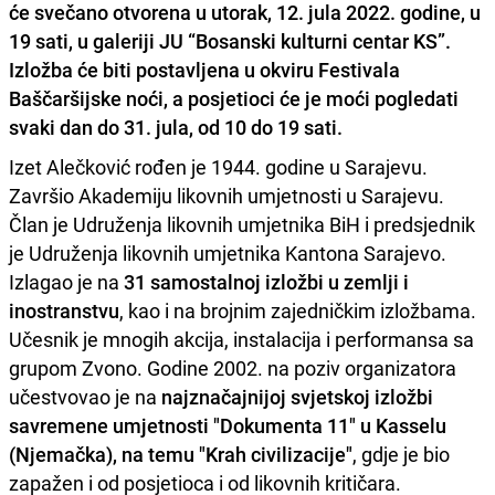
će svečano otvorena u utorak, 12. jula 2022. godine, u
19 sati, u galeriji JU “Bosanski kulturni centar KS”.
Izložba će biti postavljena u okviru Festivala
Baščaršijske noći, a posjetioci će je moći pogledati
svaki dan do 31. jula, od 10 do 19 sati.
Izet Alečković rođen je 1944. godine u Sarajevu.
Završio Akademiju likovnih umjetnosti u Sarajevu.
Član je Udruženja likovnih umjetnika BiH i predsjednik
je Udruženja likovnih umjetnika Kantona Sarajevo.
Izlagao je na
31 samostalnoj izložbi u zemlji i
inostranstvu
, kao i na brojnim zajedničkim izložbama.
Učesnik je mnogih akcija, instalacija i performansa sa
grupom Zvono. Godine 2002. na poziv organizatora
učestvovao je na
najznačajnijoj svjetskoj izložbi
savremene umjetnosti "Dokumenta 11" u Kasselu
(Njemačka), na temu "Krah civilizacije"
, gdje je bio
zapažen i od posjetioca i od likovnih kritičara.