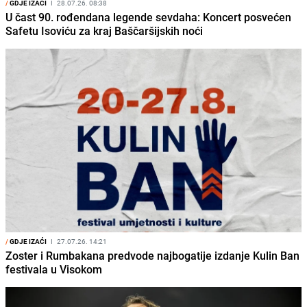
/
GDJE IZAĆI
I
28.07.26. 08:38
U čast 90. rođendana legende sevdaha: Koncert posvećen
Safetu Isoviću za kraj Baščaršijskih noći
/
GDJE IZAĆI
I
27.07.26. 14:21
Zoster i Rumbakana predvode najbogatije izdanje Kulin Ban
festivala u Visokom