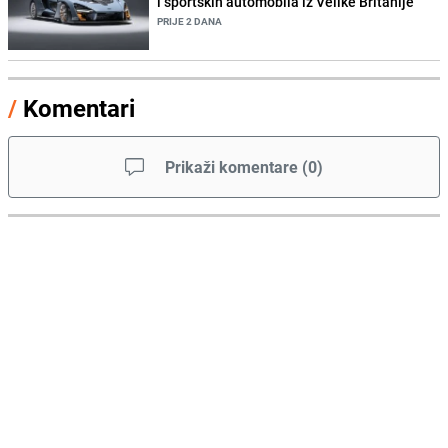
i sportskih automobila iz Velike Britanije
PRIJE 2 DANA
/
Komentari
Prikaži komentare
(
0
)