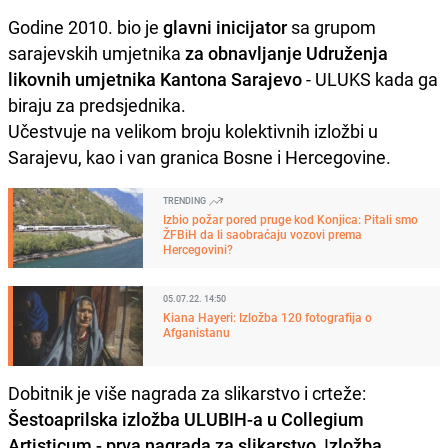
Godine 2010. bio je
glavni inicijator
sa grupom
sarajevskih umjetnika
za obnavljanje Udruženja
likovnih umjetnika Kantona Sarajevo
- ULUKS kada ga
biraju za predsjednika.
Učestvuje na velikom broju kolektivnih izložbi u
Sarajevu, kao i van granica Bosne i Hercegovine.
TRENDING
Izbio požar pored pruge kod Konjica: Pitali smo
ŽFBiH da li saobraćaju vozovi prema
Hercegovini?
05.07.22. 14:50
Kiana Hayeri: Izložba 120 fotografija o
Afganistanu
Dobitnik je više nagrada za slikarstvo i crteže:
Šestoaprilska izložba ULUBIH-a u Collegium
Artisticum
- prva nagrada za slikarstvo
, I
zložba