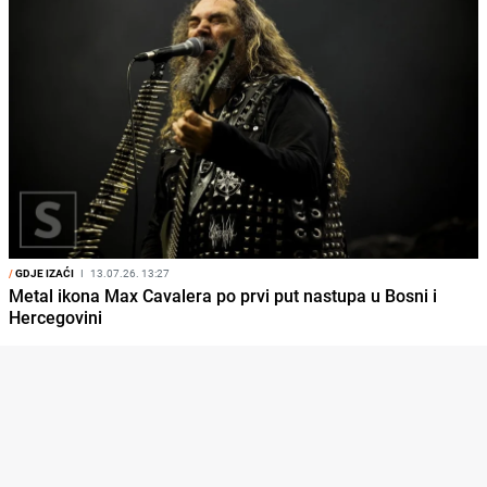
/
GDJE IZAĆI
I
13.07.26. 13:27
Metal ikona Max Cavalera po prvi put nastupa u Bosni i
Hercegovini