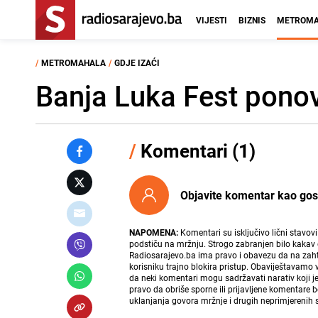
VIJESTI
BIZNIS
METROMA
/
METROMAHALA
/
GDJE IZAĆI
Banja Luka Fest ponov
/
Komentari (1)
Objavite komentar kao gost i
NAPOMENA:
Komentari su isključivo lični stavov
podstiču na mržnju. Strogo zabranjen bilo kakav 
Radiosarajevo.ba ima pravo i obavezu da na zahtj
korisniku trajno blokira pristup. Obaviještavamo 
da neki komentari mogu sadržavati narativ koji j
pravo da obriše sporne ili prijavljene komentare 
uklanjanja govora mržnje i drugih neprimjerenih