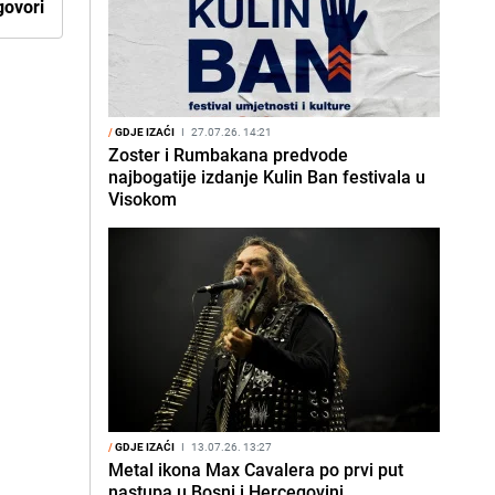
ovori
/
GDJE IZAĆI
I
27.07.26. 14:21
Zoster i Rumbakana predvode
najbogatije izdanje Kulin Ban festivala u
Visokom
/
GDJE IZAĆI
I
13.07.26. 13:27
Metal ikona Max Cavalera po prvi put
nastupa u Bosni i Hercegovini