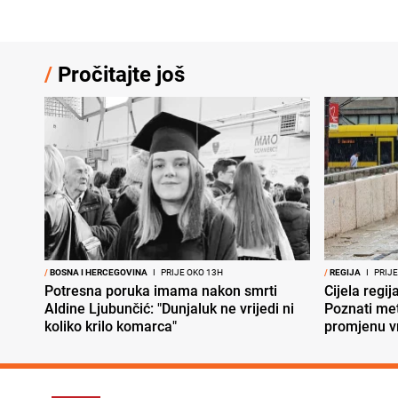
/
Pročitajte još
/
BOSNA I HERCEGOVINA
I
PRIJE OKO 13H
/
REGIJA
I
PRIJE
Potresna poruka imama nakon smrti
Cijela regi
Aldine Ljubunčić: "Dunjaluk ne vrijedi ni
Poznati met
koliko krilo komarca"
promjenu 