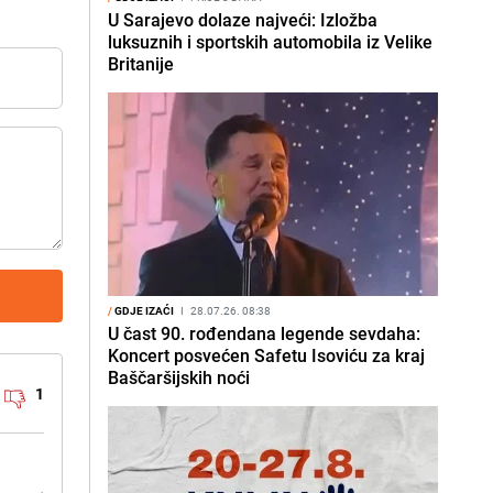
U Sarajevo dolaze najveći: Izložba
luksuznih i sportskih automobila iz Velike
Britanije
/
GDJE IZAĆI
I
28.07.26. 08:38
U čast 90. rođendana legende sevdaha:
Koncert posvećen Safetu Isoviću za kraj
Baščaršijskih noći
1