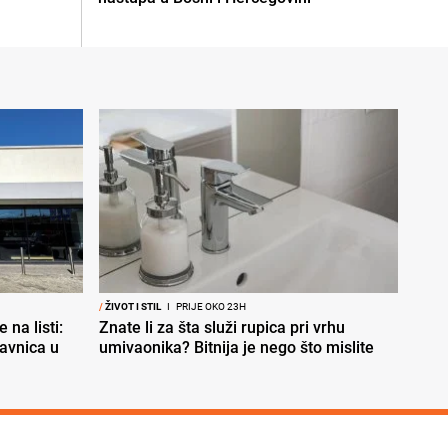
/
ŽIVOT I STIL
I
PRIJE OKO 23H
 na listi:
Znate li za šta služi rupica pri vrhu
davnica u
umivaonika? Bitnija je nego što mislite