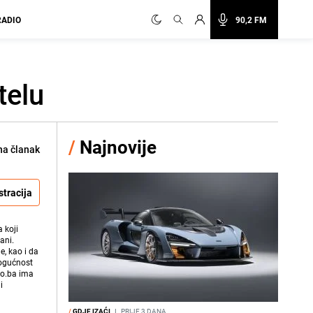
RADIO
90,2 FM
telu
/
Najnovije
na članak
stracija
 koji
ani.
e, kao i da
mogućnost
vo.ba ima
i
/
GDJE IZAĆI
I
PRIJE 3 DANA