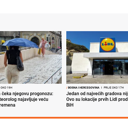
 OKO 19H
/
BOSNA I HERCEGOVINA
I
PRIJE OKO 17H
ja čeka njegovu progonozu:
Jedan od najvećih gradova nije
eorolog najavljuje veću
Ovo su lokacije prvih Lidl pro
vremena
BiH