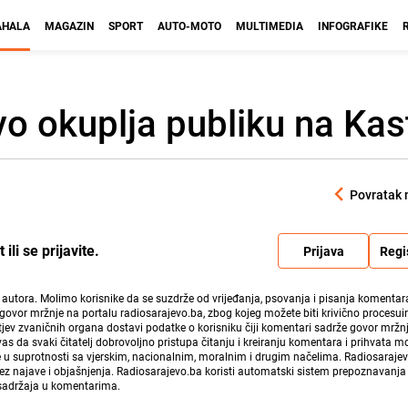
HALA
MAGAZIN
SPORT
AUTO-MOTO
MULTIMEDIA
INFOGRAFIKE
o okuplja publiku na Kas
Povratak 
li se prijavite.
Prijava
Regi
i autora. Molimo korisnike da se suzdrže od vrijeđanja, psovanja i pisanja komentara
govor mržnje na portalu radiosarajevo.ba, zbog kojeg možete biti krivično procesuir
ev zvaničnih organa dostavi podatke o korisniku čiji komentari sadrže govor mržnj
vas da svaki čitatelj dobrovoljno pristupa čitanju i kreiranju komentara i prihvata 
e u suprotnosti sa vjerskim, nacionalnim, moralnim i drugim načelima. Radiosaraje
bez najave i objašnjenja. Radiosarajevo.ba koristi automatski sistem prepoznavanja 
 sadržaja u komentarima.