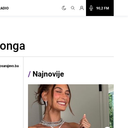
RADIO
90,2 FM
bonga
osarajevo.ba
/
Najnovije