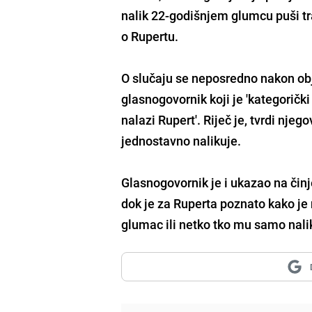
nalik 22-godišnjem glumcu puši tra
o Rupertu.
O slučaju se neposredno nakon obj
glasnogovornik koji je 'kategorički
nalazi Rupert'. Riječ je, tvrdi nje
jednostavno nalikuje.
Glasnogovornik je i ukazao na činj
dok je za Ruperta poznato kako je na
glumac ili netko tko mu samo nali