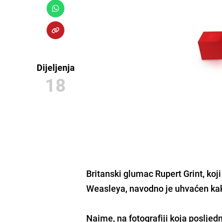
Dijeljenja
18
Britanski glumac Rupert Grint, koj
Weasleya, navodno je uhvaćen kak
Naime, na fotografiji koja posljed