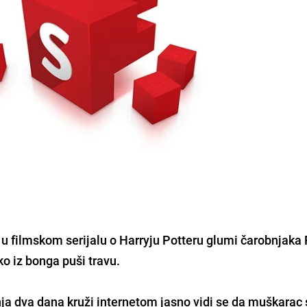
i u filmskom serijalu o Harryju Potteru glumi čarobnjaka
o iz bonga puši travu.
nja dva dana kruži internetom jasno vidi se da muškarac