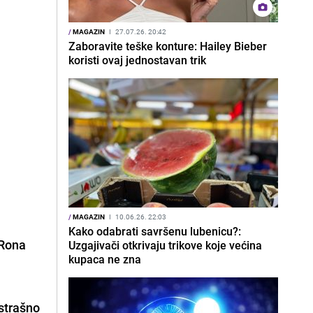
/
MAGAZIN
I
27.07.26. 20:42
Zaboravite teške konture: Hailey Bieber
koristi ovaj jednostavan trik
/
MAGAZIN
I
10.06.26. 22:03
Kako odabrati savršenu lubenicu?:
 Rona
Uzgajivači otkrivaju trikove koje većina
kupaca ne zna
 strašno