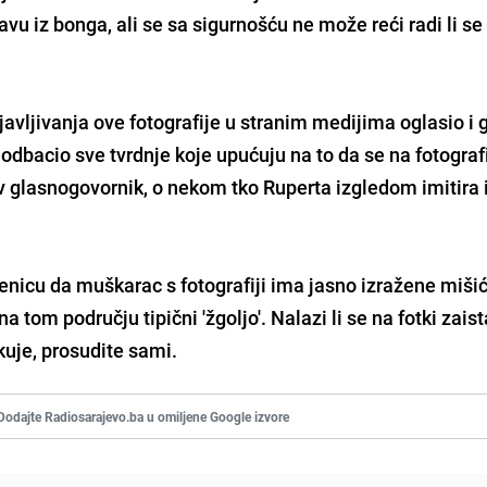
vu iz bonga, ali se sa sigurnošću ne može reći radi li se
avljivanja ove fotografije u stranim medijima oglasio i
 odbacio sve tvrdnje koje upućuju na to da se na fotografi
gov glasnogovornik, o nekom tko Ruperta izgledom imitira 
enicu da muškarac s fotografiji ima jasno izražene mišić
 tom području tipični 'žgoljo'. Nalazi li se na fotki zaist
kuje, prosudite sami.
Dodajte Radiosarajevo.ba u omiljene Google izvore