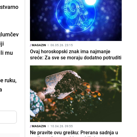
 stvarno
 glumčev
ji
/
MAGAZIN
I
06.05.26. 23:15
Ovaj horoskopski znak ima najmanje
ili mu
sreće: Za sve se moraju dodatno potruditi
e ruku,
a
/
MAGAZIN
I
10.04.26. 09:55
Ne pravite ovu grešku: Prerana sadnja u