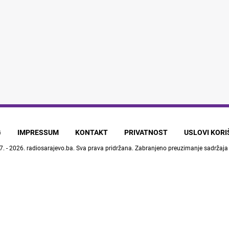
G
IMPRESSUM
KONTAKT
PRIVATNOST
USLOVI KOR
7. - 2026.
radiosarajevo.ba
. Sva prava pridržana. Zabranjeno preuzimanje sadržaja