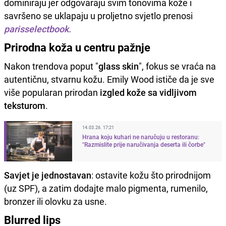
dominiraju jer odgovaraju svim tonovima kože i
savršeno se uklapaju u proljetno svjetlo prenosi
parisselectbook.
Prirodna koža u centru pažnje
Nakon trendova poput "
glass skin
", fokus se vraća na
autentičnu, stvarnu kožu. Emily Wood ističe da je sve
više popularan prirodan
izgled kože sa vidljivom
teksturom
.
14.03.26. 17:21
Hrana koju kuhari ne naručuju u restoranu:
"Razmislite prije naručivanja deserta ili čorbe"
Savjet je jednostavan
: ostavite kožu što prirodnijom
(uz SPF), a zatim dodajte malo pigmenta, rumenilo,
bronzer ili olovku za usne.
Blurred lips