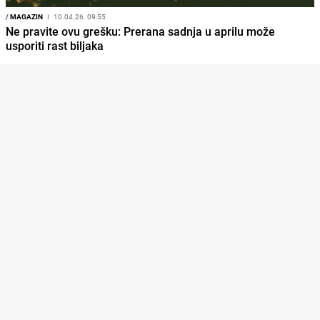
/
MAGAZIN
I
10.04.26. 09:55
Ne pravite ovu grešku: Prerana sadnja u aprilu može
usporiti rast biljaka