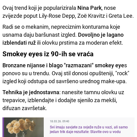
Ovaj trend koji je popularizirala
Nina Park
, nose
zvijezde poput Lily-Rose Depp, Zoë Kravitz i Greta Lee.
Radi se o mekanim, nepreciznim konturama koje
usnama daju baršunast izgled.
Dovoljno je lagano
izblendati ruž
ili olovku prstima za moderan efekt.
Smokey eyes iz 90-ih se vraća
Bronzane nijanse i blago "razmazani" smokey eye
s
ponovo su u trendu. Ovaj stil donosi opušteniji, "rock"
izgled koji odstupa od savršeno urednog make-upa.
Tehnika je jednostavna
: nanesite tamnu olovku uz
trepavice, izblendajte i dodajte sjenilo za mekši,
difuzan završetak.
18.03.26. 09:40
Svi imaju savjete za svježe ruže u vazi, ali samo
jedan trik daje rezultate: Stavite ovo u vodu