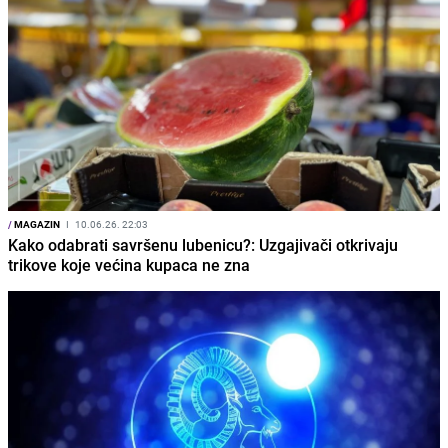
/
MAGAZIN
I
10.06.26. 22:03
Kako odabrati savršenu lubenicu?: Uzgajivači otkrivaju
trikove koje većina kupaca ne zna