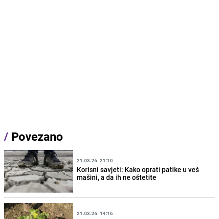
/
Povezano
21.03.26. 21:10
Korisni savjeti: Kako oprati patike u veš
mašini, a da ih ne oštetite
21.03.26. 14:16