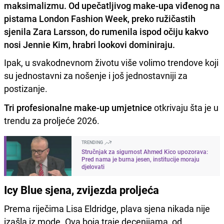
maksimalizmu. Od upečatljivog make-upa viđenog na
pistama London Fashion Week, preko ružičastih
sjenila Zara Larsson, do rumenila ispod očiju kakvo
nosi Jennie Kim, hrabri lookovi dominiraju.
Ipak, u svakodnevnom životu više volimo trendove koji
su jednostavni za nošenje i još jednostavniji za
postizanje.
Tri profesionalne make-up umjetnice
otkrivaju šta je u
trendu za proljeće 2026.
TRENDING
Stručnjak za sigurnost Ahmed Kico upozorava:
Pred nama je burna jesen, institucije moraju
djelovati
Icy Blue sjena, zvijezda proljeća
Prema riječima Lisa Eldridge, plava sjena nikada nije
izašla iz mode. Ova boja traje decenijama, od