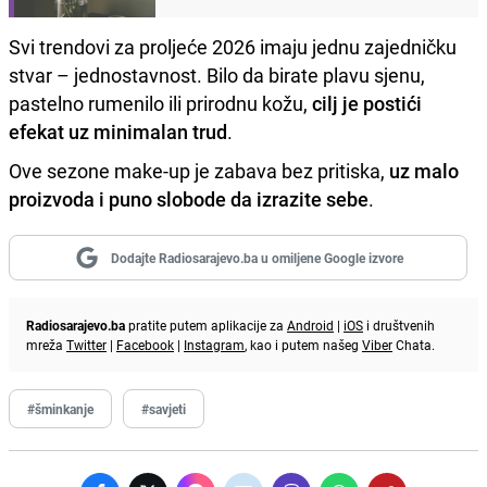
Svi trendovi za proljeće 2026 imaju jednu zajedničku
stvar – jednostavnost. Bilo da birate plavu sjenu,
pastelno rumenilo ili prirodnu kožu,
cilj je postići
efekat uz minimalan trud
.
Ove sezone make-up je zabava bez pritiska,
uz malo
proizvoda i puno slobode da izrazite sebe
.
Dodajte Radiosarajevo.ba u omiljene Google izvore
Radiosarajevo.ba
pratite putem aplikacije za
Android
|
iOS
i društvenih
mreža
Twitter
|
Facebook
|
Instagram
, kao i putem našeg
Viber
Chata.
#šminkanje
#savjeti