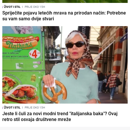
/
ŽIVOT I STIL
I
PRIJE OKO 15H
Spriječite pojavu letećih mrava na prirodan način: Potrebne
su vam samo dvije stvari
/
ŽIVOT I STIL
I
PRIJE OKO 15H
Jeste li čuli za novi modni trend "italijanska baka"? Ovaj
retro stil osvaja društvene mreže