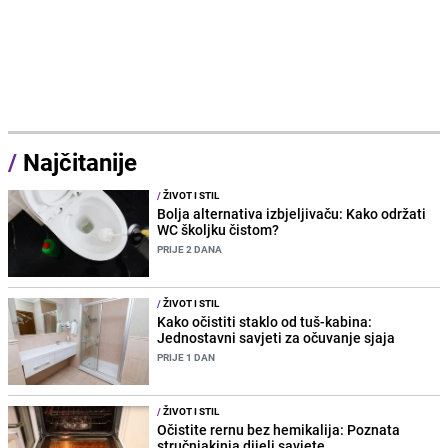
/
Najčitanije
/
ŽIVOT I STIL
Bolja alternativa izbjeljivaču: Kako održati
WC školjku čistom?
PRIJE 2 DANA
/
ŽIVOT I STIL
Kako očistiti staklo od tuš-kabina:
Jednostavni savjeti za očuvanje sjaja
PRIJE 1 DAN
/
ŽIVOT I STIL
Očistite rernu bez hemikalija: Poznata
stručnjakinja dijeli savjete