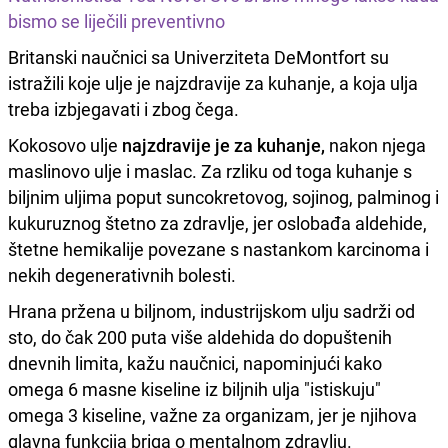
bismo se liječili preventivno
Britanski naučnici sa Univerziteta DeMontfort su
istražili koje ulje je najzdravije za kuhanje, a koja ulja
treba izbjegavati i zbog čega.
Kokosovo ulje
najzdravije je za kuhanje,
nakon njega
maslinovo ulje i maslac. Za rzliku od toga kuhanje s
biljnim uljima poput suncokretovog, sojinog, palminog i
kukuruznog štetno za zdravlje, jer oslobađa aldehide,
štetne hemikalije povezane s nastankom karcinoma i
nekih degenerativnih bolesti.
Hrana pržena u biljnom, industrijskom ulju sadrži od
sto, do čak 200 puta više aldehida do dopuštenih
dnevnih limita, kažu naučnici, napominjući kako
omega 6 masne kiseline iz biljnih ulja "istiskuju"
omega 3 kiseline, važne za organizam, jer je njihova
glavna funkcija briga o mentalnom zdravlju.