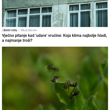
/
ŽIVOT I STIL
I
PRIJE OKO 9H
Vječno pitanje kad 'udare' vrućine: Koja klima najbolje hladi,
a najmanje troši?