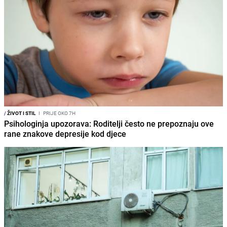
/
ŽIVOT I STIL
I
PRIJE OKO 7H
Psihologinja upozorava: Roditelji često ne prepoznaju ove
rane znakove depresije kod djece