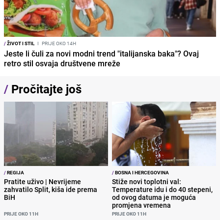
/
ŽIVOT I STIL
I
PRIJE OKO 14H
Jeste li čuli za novi modni trend "italijanska baka"? Ovaj
retro stil osvaja društvene mreže
/
Pročitajte još
/
REGIJA
/
BOSNA I HERCEGOVINA
Pratite uživo | Nevrijeme
Stiže novi toplotni val:
zahvatilo Split, kiša ide prema
Temperature idu i do 40 stepeni,
BiH
od ovog datuma je moguća
promjena vremena
PRIJE OKO 11H
PRIJE OKO 11H