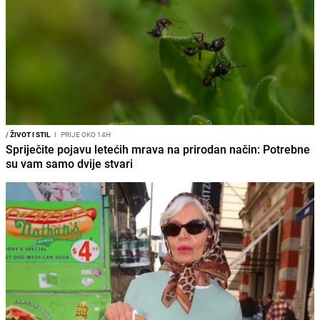
/
ŽIVOT I STIL
I
PRIJE OKO 14H
Spriječite pojavu letećih mrava na prirodan način: Potrebne
su vam samo dvije stvari