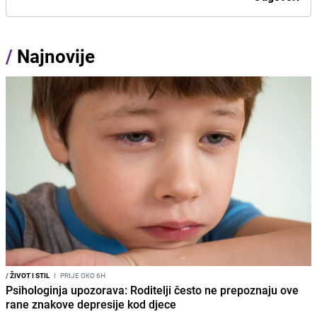
/
Najnovije
/
ŽIVOT I STIL
I
PRIJE OKO 6H
Psihologinja upozorava: Roditelji često ne prepoznaju ove
rane znakove depresije kod djece