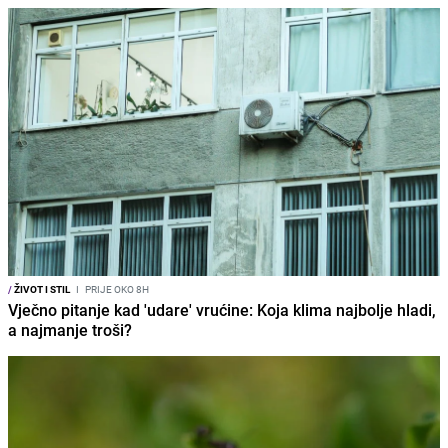
/
ŽIVOT I STIL
I
PRIJE OKO 8H
Vječno pitanje kad 'udare' vrućine: Koja klima najbolje hladi,
a najmanje troši?