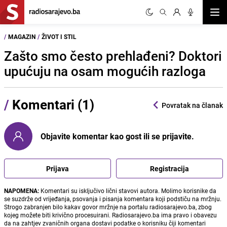
Otvor
/
MAGAZIN
/
ŽIVOT I STIL
Zašto smo često prehlađeni? Doktori
upućuju na osam mogućih razloga
/
Komentari (1)
Povratak na članak
Objavite komentar kao gost ili se prijavite.
Prijava
Registracija
NAPOMENA:
Komentari su isključivo lični stavovi autora. Molimo korisnike da
se suzdrže od vrijeđanja, psovanja i pisanja komentara koji podstiču na mržnju.
Strogo zabranjen bilo kakav govor mržnje na portalu radiosarajevo.ba, zbog
kojeg možete biti krivično procesuirani. Radiosarajevo.ba ima pravo i obavezu
da na zahtjev zvaničnih organa dostavi podatke o korisniku čiji komentari