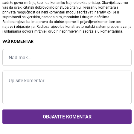
sadrže govor mržnje, kao i da korisniku trajno blokira pristup. Obaviještavamo
vas da svaki čitatelj dobrovoljno pristupa čitanju i kreiranju komentara i
prihvata mogućnost da neki komentari mogu sadržavati narativ koji je u
suprotnosti sa vjerskim, nacionalnim, moralnim i drugim načelima.
Radiosarajevo.ba ima pravo da obriše sporne ili prijavljene komentare bez
najave i objašnjenja. Radiosarajevo.ba koristi automatski sistem prepoznavanja
i uklanjanja govora mržnje i drugih neprimjerenih sadržaja u komentarima.
VAŠ KOMENTAR
OBJAVITE KOMENTAR