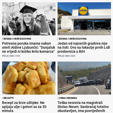
/
BOSNA I HERCEGOVINA
/
BOSNA I HERCEGOVINA
Potresna poruka imama nakon
Jedan od najvećih gradova nije
smrti Aldine Ljubunčić: "Dunjaluk
na listi: Ovo su lokacije prvih Lidl
ne vrijedi ni koliko krilo komarca"
prodavnica u BiH
PRIJE OKO 19H
PRIJE OKO 23H
/
RECEPTI
/
CRNA HRONIKA
Recept za brze uštipke: Ne
Teška nesreća na magistrali
upijaju ulje i gotovi su za 30
Stolac-Neum: Saobraćaj totalno
minuta
obustavljen, ima povrijeđenih