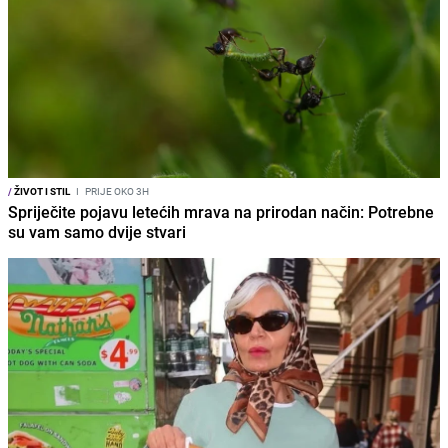
/
ŽIVOT I STIL
I
PRIJE OKO 3H
Spriječite pojavu letećih mrava na prirodan način: Potrebne
su vam samo dvije stvari