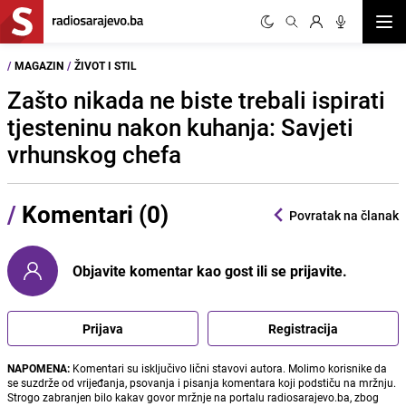
Otvor
/
MAGAZIN
/
ŽIVOT I STIL
Zašto nikada ne biste trebali ispirati
tjesteninu nakon kuhanja: Savjeti
vrhunskog chefa
/
Komentari (0)
Povratak na članak
Objavite komentar kao gost ili se prijavite.
Prijava
Registracija
NAPOMENA:
Komentari su isključivo lični stavovi autora. Molimo korisnike da
se suzdrže od vrijeđanja, psovanja i pisanja komentara koji podstiču na mržnju.
Strogo zabranjen bilo kakav govor mržnje na portalu radiosarajevo.ba, zbog