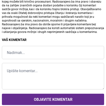
kojeg možete biti krivično procesuirani. Radiosarajevo.ba ima pravo i obavezu
da na zahtjev zvaničnih organa dostavi podatke o korisniku čiji komentari
sadrže govor mržnje, kao i da korisniku trajno blokira pristup. Obaviještavamo
vas da svaki čitatelj dobrovoljno pristupa čitanju i kreiranju komentara i
prihvata mogućnost da neki komentari mogu sadržavati narativ koji je u
suprotnosti sa vjerskim, nacionalnim, moralnim i drugim načelima.
Radiosarajevo.ba ima pravo da obriše sporne ili prijavljene komentare bez
najave i objašnjenja. Radiosarajevo.ba koristi automatski sistem prepoznavanja
i uklanjanja govora mržnje i drugih neprimjerenih sadržaja u komentarima.
VAŠ KOMENTAR
OBJAVITE KOMENTAR