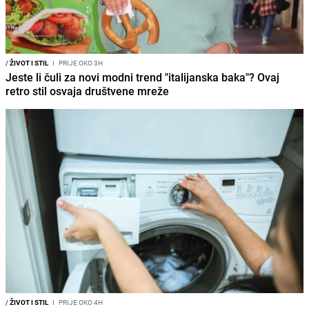
/
ŽIVOT I STIL
I
PRIJE OKO 3H
Jeste li čuli za novi modni trend "italijanska baka"? Ovaj
retro stil osvaja društvene mreže
/
ŽIVOT I STIL
I
PRIJE OKO 4H