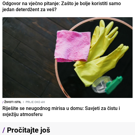
Odgovor na vječno pitanje: Zašto je bolje koristiti samo
jedan deterdžent za veš?
/
ŽIVOT I STIL
I
PRIJE OKO 4H
Riješite se neugodnog mirisa u domu: Savjeti za čistu i
svježiju atmosferu
/
Pročitajte još