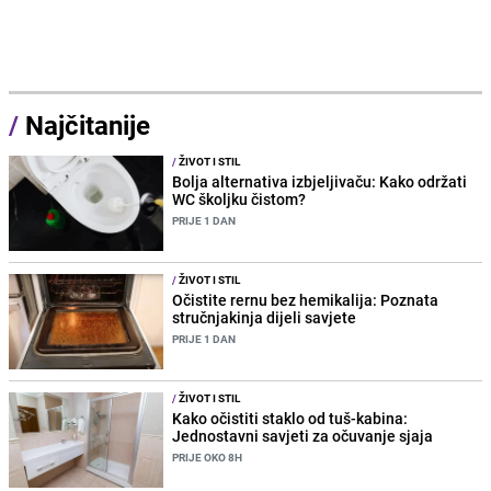
/
Najčitanije
/
ŽIVOT I STIL
Bolja alternativa izbjeljivaču: Kako održati
WC školjku čistom?
PRIJE 1 DAN
/
ŽIVOT I STIL
Očistite rernu bez hemikalija: Poznata
stručnjakinja dijeli savjete
PRIJE 1 DAN
/
ŽIVOT I STIL
Kako očistiti staklo od tuš-kabina:
Jednostavni savjeti za očuvanje sjaja
PRIJE OKO 8H