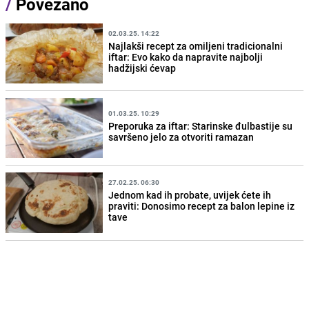
/
Povezano
02.03.25. 14:22
Najlakši recept za omiljeni tradicionalni
iftar: Evo kako da napravite najbolji
hadžijski ćevap
01.03.25. 10:29
Preporuka za iftar: Starinske đulbastije su
savršeno jelo za otvoriti ramazan
27.02.25. 06:30
Jednom kad ih probate, uvijek ćete ih
praviti: Donosimo recept za balon lepine iz
tave