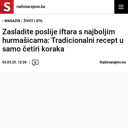
Otvor
/
MAGAZIN
/
ŽIVOT I STIL
Zasladite poslije iftara s najboljim
hurmašicama: Tradicionalni recept u
samo četiri koraka
03.03.25. 12:20
Radiosarajevo.ba
6