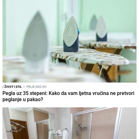
/
ŽIVOT I STIL
I
PRIJE OKO 5H
Pegla uz 35 stepeni: Kako da vam ljetna vrućina ne pretvori
peglanje u pakao?