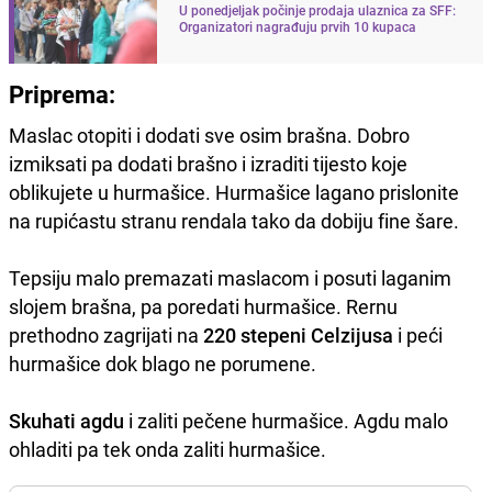
U ponedjeljak počinje prodaja ulaznica za SFF:
Organizatori nagrađuju prvih 10 kupaca
Priprema:
Maslac otopiti i dodati sve osim brašna. Dobro
izmiksati pa dodati brašno i izraditi tijesto koje
oblikujete u hurmašice. Hurmašice lagano prislonite
na rupićastu stranu rendala tako da dobiju fine šare.
Tepsiju malo premazati maslacom i posuti laganim
slojem brašna, pa poredati hurmašice. Rernu
prethodno zagrijati na
220 stepeni Celzijusa
i peći
hurmašice dok blago ne porumene.
Skuhati agdu
i zaliti pečene hurmašice. Agdu malo
ohladiti pa tek onda zaliti hurmašice.