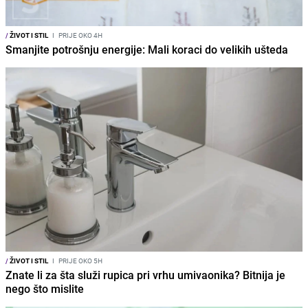
/
ŽIVOT I STIL
I
PRIJE OKO 4H
Smanjite potrošnju energije: Mali koraci do velikih ušteda
/
ŽIVOT I STIL
I
PRIJE OKO 5H
Znate li za šta služi rupica pri vrhu umivaonika? Bitnija je
nego što mislite