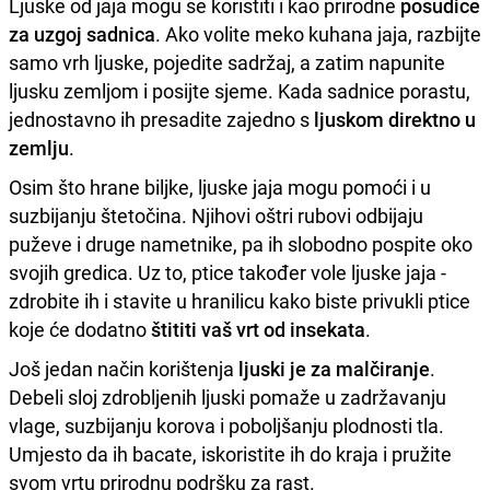
Ljuske od jaja mogu se koristiti i kao prirodne
posudice
za uzgoj sadnica
. Ako volite meko kuhana jaja, razbijte
samo vrh ljuske, pojedite sadržaj, a zatim napunite
ljusku zemljom i posijte sjeme. Kada sadnice porastu,
jednostavno ih presadite zajedno s
ljuskom direktno u
zemlju
.
Osim što hrane biljke, ljuske jaja mogu pomoći i u
suzbijanju štetočina. Njihovi oštri rubovi odbijaju
puževe i druge nametnike, pa ih slobodno pospite oko
svojih gredica. Uz to, ptice također vole ljuske jaja -
zdrobite ih i stavite u hranilicu kako biste privukli ptice
koje će dodatno
štititi vaš vrt od insekata
.
Još jedan način korištenja
ljuski je za malčiranje
.
Debeli sloj zdrobljenih ljuski pomaže u zadržavanju
vlage, suzbijanju korova i poboljšanju plodnosti tla.
Umjesto da ih bacate, iskoristite ih do kraja i pružite
svom vrtu prirodnu podršku za rast.