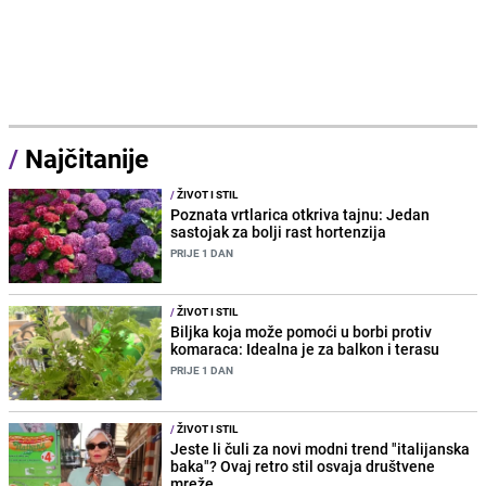
/
Najčitanije
/
ŽIVOT I STIL
Poznata vrtlarica otkriva tajnu: Jedan
sastojak za bolji rast hortenzija
PRIJE 1 DAN
/
ŽIVOT I STIL
Biljka koja može pomoći u borbi protiv
komaraca: Idealna je za balkon i terasu
PRIJE 1 DAN
/
ŽIVOT I STIL
Jeste li čuli za novi modni trend "italijanska
baka"? Ovaj retro stil osvaja društvene
mreže