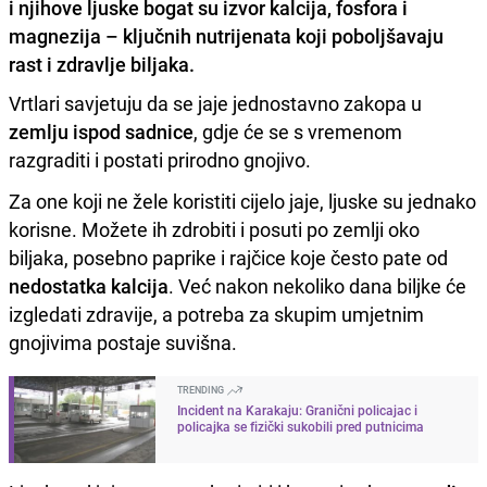
i njihove ljuske bogat su izvor kalcija, fosfora i
magnezija – ključnih nutrijenata koji poboljšavaju
rast i zdravlje biljaka.
Vrtlari savjetuju da se jaje jednostavno zakopa u
zemlju ispod sadnice
, gdje će se s vremenom
razgraditi i postati prirodno gnojivo.
Za one koji ne žele koristiti cijelo jaje, ljuske su jednako
korisne. Možete ih zdrobiti i posuti po zemlji oko
biljaka, posebno paprike i rajčice koje često pate od
nedostatka
kalcija
. Već nakon nekoliko dana biljke će
izgledati zdravije, a potreba za skupim umjetnim
gnojivima postaje suvišna.
TRENDING
Incident na Karakaju: Granični policajac i
policajka se fizički sukobili pred putnicima