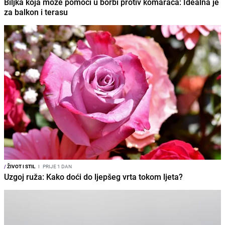
Biljka koja može pomoći u borbi protiv komaraca: Idealna je
za balkon i terasu
/
ŽIVOT I STIL
I
PRIJE 1 DAN
Uzgoj ruža: Kako doći do ljepšeg vrta tokom ljeta?