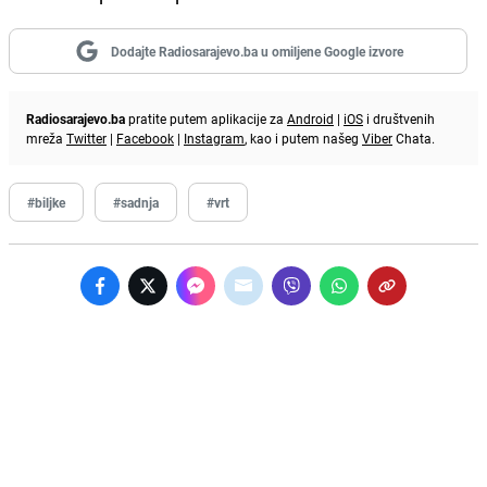
Dodajte Radiosarajevo.ba u omiljene Google izvore
Radiosarajevo.ba
pratite putem aplikacije za
Android
|
iOS
i društvenih
mreža
Twitter
|
Facebook
|
Instagram
, kao i putem našeg
Viber
Chata.
#biljke
#sadnja
#vrt