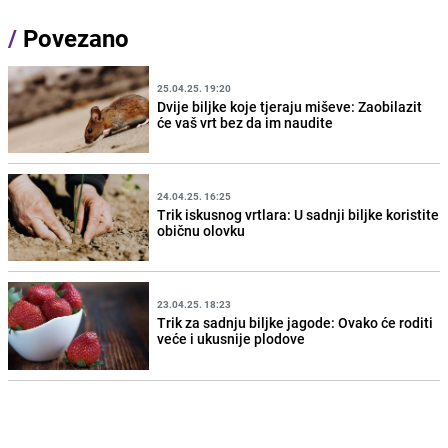
/
Povezano
25.04.25. 19:20
Dvije biljke koje tjeraju miševe: Zaobilazit
će vaš vrt bez da im naudite
24.04.25. 16:25
Trik iskusnog vrtlara: U sadnji biljke koristite
običnu olovku
23.04.25. 18:23
Trik za sadnju biljke jagode: Ovako će roditi
veće i ukusnije plodove