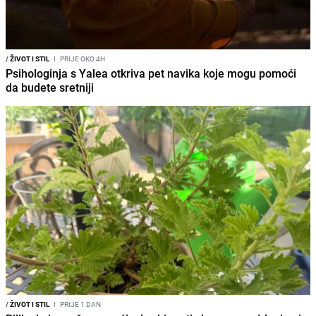
/
ŽIVOT I STIL
I
PRIJE OKO 4H
Psihologinja s Yalea otkriva pet navika koje mogu pomoći
da budete sretniji
/
ŽIVOT I STIL
I
PRIJE 1 DAN