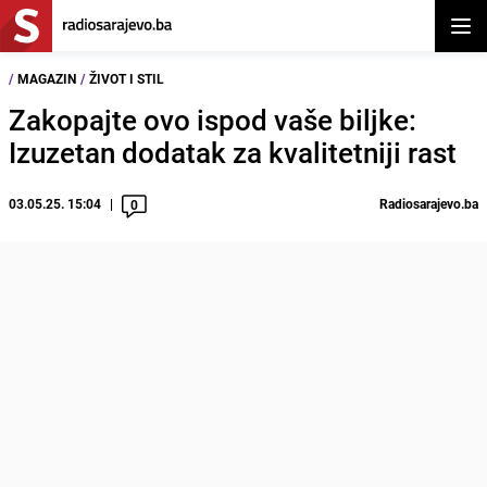
Otvor
/
MAGAZIN
/
ŽIVOT I STIL
Zakopajte ovo ispod vaše biljke:
Izuzetan dodatak za kvalitetniji rast
03.05.25. 15:04
Radiosarajevo.ba
0