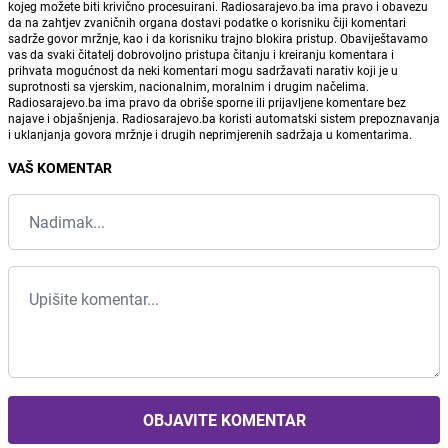
kojeg možete biti krivično procesuirani. Radiosarajevo.ba ima pravo i obavezu
da na zahtjev zvaničnih organa dostavi podatke o korisniku čiji komentari
sadrže govor mržnje, kao i da korisniku trajno blokira pristup. Obaviještavamo
vas da svaki čitatelj dobrovoljno pristupa čitanju i kreiranju komentara i
prihvata mogućnost da neki komentari mogu sadržavati narativ koji je u
suprotnosti sa vjerskim, nacionalnim, moralnim i drugim načelima.
Radiosarajevo.ba ima pravo da obriše sporne ili prijavljene komentare bez
najave i objašnjenja. Radiosarajevo.ba koristi automatski sistem prepoznavanja
i uklanjanja govora mržnje i drugih neprimjerenih sadržaja u komentarima.
VAŠ KOMENTAR
OBJAVITE KOMENTAR