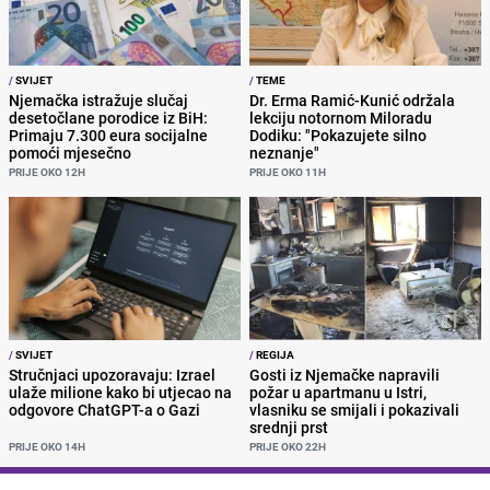
/
SVIJET
/
TEME
Njemačka istražuje slučaj
Dr. Erma Ramić-Kunić održala
desetočlane porodice iz BiH:
lekciju notornom Miloradu
Primaju 7.300 eura socijalne
Dodiku: "Pokazujete silno
pomoći mjesečno
neznanje"
PRIJE OKO 12H
PRIJE OKO 11H
/
SVIJET
/
REGIJA
Stručnjaci upozoravaju: Izrael
Gosti iz Njemačke napravili
ulaže milione kako bi utjecao na
požar u apartmanu u Istri,
odgovore ChatGPT-a o Gazi
vlasniku se smijali i pokazivali
srednji prst
PRIJE OKO 14H
PRIJE OKO 22H