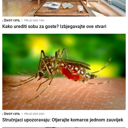
/
ŽIVOT I STIL
I
PRIJE OKO 19H
Kako urediti sobu za goste? Izbjegavajte ove stvari
/
ŽIVOT I STIL
I
PRIJE OKO 20H
Stručnjaci upozoravaju: Otjerajte komarce jednom zauvijek