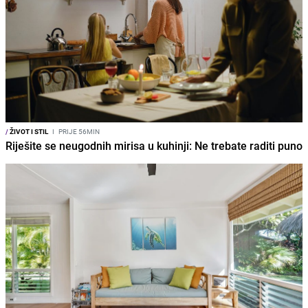
/
ŽIVOT I STIL
I
PRIJE 56MIN
Riješite se neugodnih mirisa u kuhinji: Ne trebate raditi puno