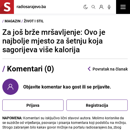
Otvor
/
MAGAZIN
/
ŽIVOT I STIL
Za još brže mršavljenje: Ovo je
najbolje mjesto za šetnju koja
sagorijeva više kalorija
/
Komentari (0)
Povratak na članak
Objavite komentar kao gost ili se prijavite.
Prijava
Registracija
NAPOMENA:
Komentari su isključivo lični stavovi autora. Molimo korisnike da
se suzdrže od vrijeđanja, psovanja i pisanja komentara koji podstiču na mržnju.
Strogo zabranjen bilo kakav govor mržnje na portalu radiosarajevo.ba, zbog