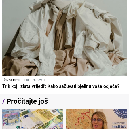
/
ŽIVOT I STIL
I
PRIJE OKO 21H
Trik koji 'zlata vrijedi': Kako sačuvati bjelinu vaše odjeće?
/
Pročitajte još