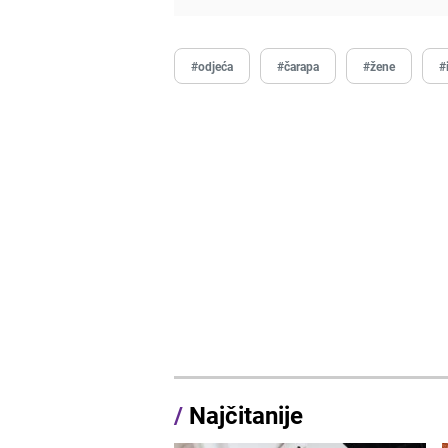
#odjeća
#čarapa
#žene
#
/
Najčitanije