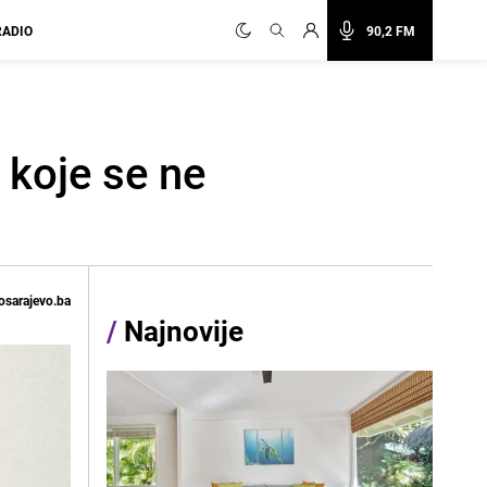
RADIO
90,2 FM
 koje se ne
osarajevo.ba
/
Najnovije