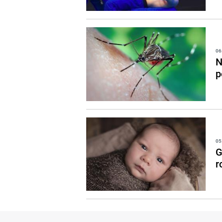
06
N
p
05
G
r