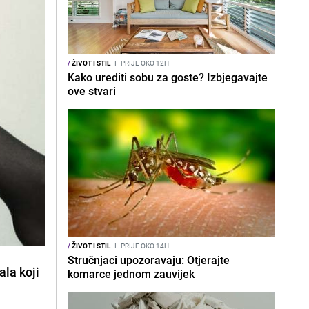
/
ŽIVOT I STIL
I
PRIJE OKO 12H
Kako urediti sobu za goste? Izbjegavajte
ove stvari
/
ŽIVOT I STIL
I
PRIJE OKO 14H
Stručnjaci upozoravaju: Otjerajte
ala koji
komarce jednom zauvijek