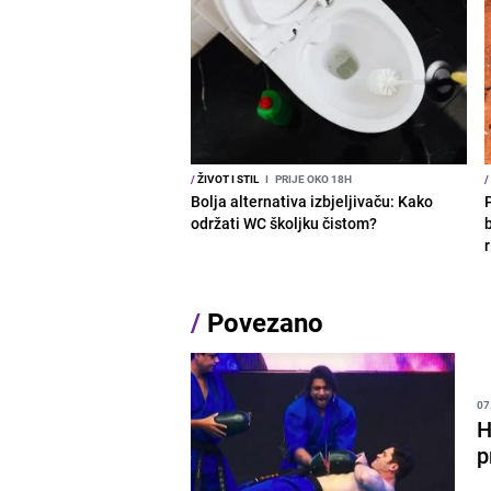
/
ŽIVOT I STIL
I
PRIJE OKO 18H
/
Bolja alternativa izbjeljivaču: Kako
održati WC školjku čistom?
b
r
/
Povezano
07
H
p