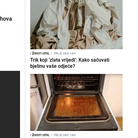
jihova
/
ŽIVOT I STIL
I
PRIJE OKO 14H
Trik koji 'zlata vrijedi': Kako sačuvati
bjelinu vaše odjeće?
/
ŽIVOT I STIL
I
PRIJE OKO 18H