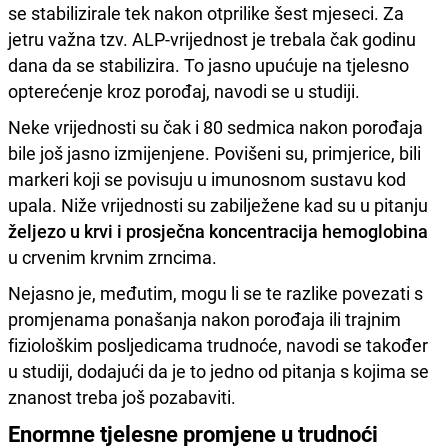
se stabilizirale tek nakon otprilike šest mjeseci. Za
jetru važna tzv. ALP-vrijednost je trebala čak godinu
dana da se stabilizira. To jasno upućuje na tjelesno
opterećenje kroz porođaj, navodi se u studiji.
Neke vrijednosti su čak i 80 sedmica nakon porođaja
bile još jasno izmijenjene. Povišeni su, primjerice, bili
markeri koji se povisuju u imunosnom sustavu kod
upala. Niže vrijednosti su zabilježene kad su u pitanju
željezo u krvi i prosječna koncentracija hemoglobina
u crvenim krvnim zrncima.
Nejasno je, međutim, mogu li se te razlike povezati s
promjenama ponašanja nakon porođaja ili trajnim
fiziološkim posljedicama trudnoće, navodi se također
u studiji, dodajući da je to jedno od pitanja s kojima se
znanost treba još pozabaviti.
Enormne tjelesne promjene u trudnoći