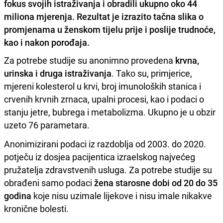
fokus svojih istraživanja i obradili ukupno oko 44
miliona mjerenja. Rezultat je izrazito tačna slika o
promjenama u ženskom tijelu prije i poslije trudnoće,
kao i nakon porođaja.
Za potrebe studije su anonimno provedena
krvna,
urinska i druga istraživanja
. Tako su, primjerice,
mjereni kolesterol u krvi, broj imunoloških stanica i
crvenih krvnih zrnaca, upalni procesi, kao i podaci o
stanju jetre, bubrega i metabolizma. Ukupno je u obzir
uzeto 76 parametara.
Anonimizirani podaci iz razdoblja od 2003. do 2020.
potječu iz dosjea pacijentica izraelskog najvećeg
pružatelja zdravstvenih usluga. Za potrebe studije su
obrađeni samo podaci
žena starosne dobi od 20 do 35
godina
koje nisu uzimale lijekove i nisu imale nikakve
kronične bolesti.