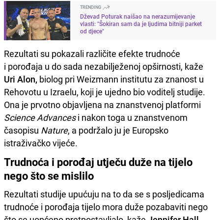
TRENDING
Dževad Poturak naišao na nerazumijevanje
vlasti: "Šokiran sam da je ljudima bitniji parket
od djece"
Rezultati su pokazali različite efekte trudnoće
i porođaja u do sada nezabilježenoj opširnosti, kaže
Uri Alon,
biolog pri Weizmann institutu za znanost u
Rehovotu u Izraelu, koji je ujedno bio voditelj studije.
Ona je prvotno objavljena na znanstvenoj platformi
Science Advances
i nakon toga u znanstvenom
časopisu
Nature
, a podržalo ju je Europsko
istraživačko vijeće.
Trudnoća i porođaj utječu duže na tijelo
nego što se mislilo
Rezultati studije upućuju na to da se s posljedicama
trudnoće i porođaja tijelo mora duže pozabaviti nego
što se uopćeno pretpostavljalo, kaže
Jennifer Hall
,