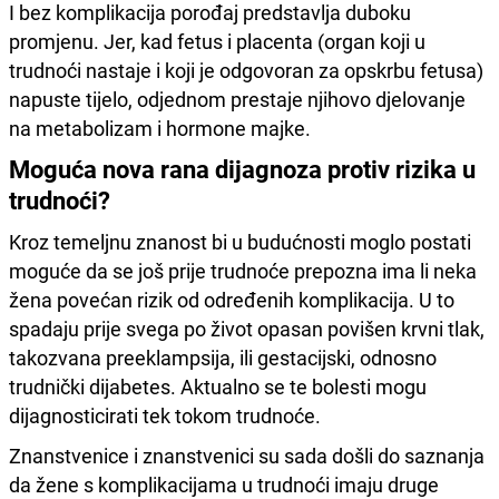
I bez komplikacija porođaj predstavlja duboku
promjenu. Jer, kad fetus i placenta (organ koji u
trudnoći nastaje i koji je odgovoran za opskrbu fetusa)
napuste tijelo, odjednom prestaje njihovo djelovanje
na metabolizam i hormone majke.
Moguća nova rana dijagnoza protiv rizika u
trudnoći?
Kroz temeljnu znanost bi u budućnosti moglo postati
moguće da se još prije trudnoće prepozna ima li neka
žena povećan rizik od određenih komplikacija. U to
spadaju prije svega po život opasan povišen krvni tlak,
takozvana preeklampsija, ili gestacijski, odnosno
trudnički dijabetes. Aktualno se te bolesti mogu
dijagnosticirati tek tokom trudnoće.
Znanstvenice i znanstvenici su sada došli do saznanja
da žene s komplikacijama u trudnoći imaju druge