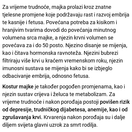
Za vrijeme trudnoće, majka prolazi kroz znatne
tjelesne promjene koje podržavaju rast i razvoj embrija
te kasnije i fetusa. Povećana potreba za kisikom i
hranjivim tvarima dovodi do povećanja minutnog
volumena srca majke, a njezin krvni volumen se
povećava za i do 50 posto. Njezino disanje se mijenja,
kao i čitava hormonska ravnoteža. Njezini bubrezi
filtriraju više krvi u kraćem vremenskom roku, njezin
imunosni sustava se mijenja kako bi se izbjeglo
odbacivanje embrija, odnosno fetusa.
Kostur majke
je također pogođen promjenama, kao i
njezin sustav crijeva i želuca te metabolizam. Za
vrijeme trudnoće i nakon porođaja postoji
povišen rizik
od depresije, trudničkog dijabetesa, anemije, kao i od
zgrušavanja krvi.
Krvarenja nakon porođaja su i dalje
diljem svijeta glavni uzrok za smrt rodilja.