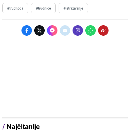
#trudnoća
#trudnice
#istraživanje
/
Najčitanije