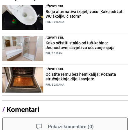
/
ŽIVOT I STIL
Bolja alternativa izbjeljivaču: Kako održati
WC školjku čistom?
PRIJE 2 DANA
/
ŽIVOT I STIL
Kako očistiti staklo od tuš-kabina:
Jednostavni savjeti za očuvanje sjaja
PRIJE 1 DAN
/
ŽIVOT I STIL
Očistite rernu bez hemikalija: Poznata
stručnjakinja dijeli savjete
PRIJE 2 DANA
/
Komentari
Prikaži komentare
(
0
)