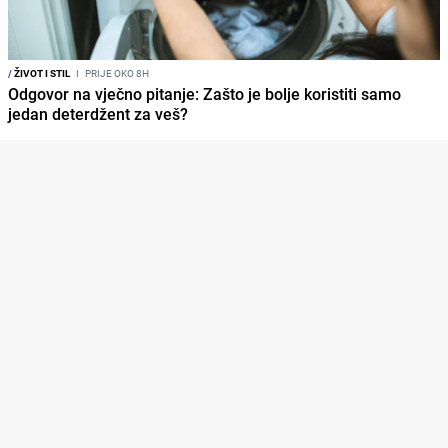
/
ŽIVOT I STIL
I
PRIJE OKO 8H
Odgovor na vječno pitanje: Zašto je bolje koristiti samo
jedan deterdžent za veš?