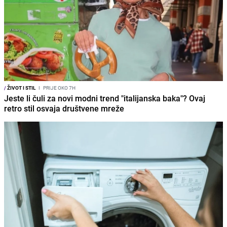
/
ŽIVOT I STIL
I
PRIJE OKO 7H
Jeste li čuli za novi modni trend "italijanska baka"? Ovaj
retro stil osvaja društvene mreže