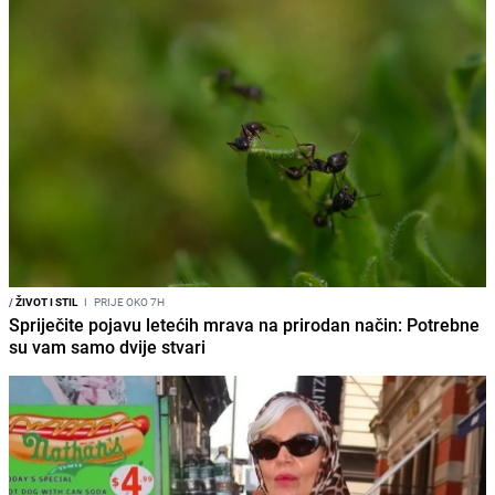
/
ŽIVOT I STIL
I
PRIJE OKO 7H
Spriječite pojavu letećih mrava na prirodan način: Potrebne
su vam samo dvije stvari