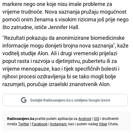
markere nego one koje nisu imale probleme za
vrijeme trudnoće. Nova saznanja pružaju mogućnost
pomoći onim ženama s visokim rizicima još prije nego
što zatrudne, ističe Jennifer Hall.
"Rezultati pokazuju da anonimizirane biomedicinske
informacije mogu donijeti brojna nova saznanja", kaže
voditelj studije Alon. Ali i drugi vremenski prijelazi
poput rasta i razvoja u djetinjstvu, pubertetu ili za
vrijeme menopauze, kao i tijek specifičnih bolesti i
njihovi procesi ozdravljenja bi se tako mogli bolje
razumjeti, poručuje izraelski znanstvenik Alon.
Dodajte Radiosarajevo.ba u omiljene Google izvore
Radiosarajevo.ba
pratite putem aplikacije za
Android
|
iOS
i društvenih
mreža
Twitter
|
Facebook
|
Instagram
, kao i putem našeg
Viber
Chata.