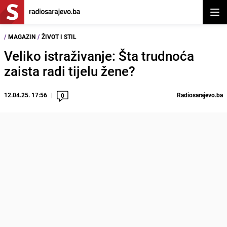
Otvor
/
MAGAZIN
/
ŽIVOT I STIL
Veliko istraživanje: Šta trudnoća
zaista radi tijelu žene?
12.04.25. 17:56
Radiosarajevo.ba
0