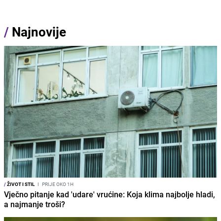
/
Najnovije
/
ŽIVOT I STIL
I
PRIJE OKO 1H
Vječno pitanje kad 'udare' vrućine: Koja klima najbolje hladi,
a najmanje troši?