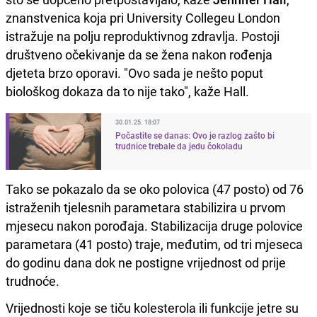
znanstvenica koja pri University Collegeu London
istražuje na polju reproduktivnog zdravlja. Postoji
društveno očekivanje da se žena nakon rođenja
djeteta brzo oporavi. "Ovo sada je nešto poput
biološkog dokaza da to nije tako", kaže Hall.
30.01.25. 18:07
Počastite se danas: Ovo je razlog zašto bi
trudnice trebale da jedu čokoladu
Tako se pokazalo da se oko polovica (47 posto) od 76
istraženih tjelesnih parametara stabilizira u prvom
mjesecu nakon porođaja. Stabilizacija druge polovice
parametara (41 posto) traje, međutim, od tri mjeseca
do godinu dana dok ne postigne vrijednost od prije
trudnoće.
Vrijednosti koje se tiču kolesterola ili funkcije jetre su