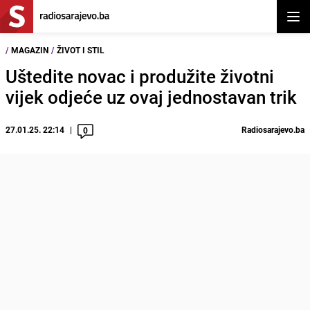
Otvor
/
MAGAZIN
/
ŽIVOT I STIL
Uštedite novac i produžite životni
vijek odjeće uz ovaj jednostavan trik
27.01.25. 22:14
Radiosarajevo.ba
0