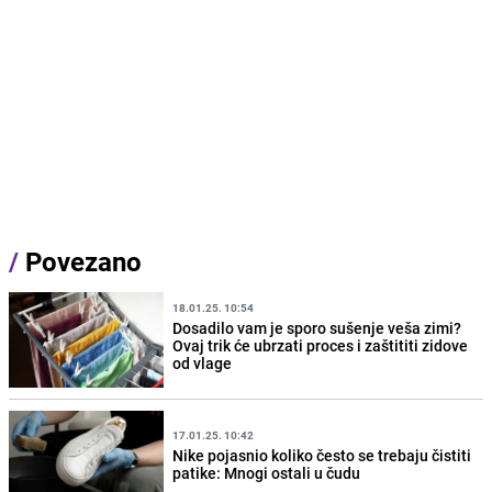
/
Povezano
18.01.25. 10:54
Dosadilo vam je sporo sušenje veša zimi?
Ovaj trik će ubrzati proces i zaštititi zidove
od vlage
17.01.25. 10:42
Nike pojasnio koliko često se trebaju čistiti
patike: Mnogi ostali u čudu