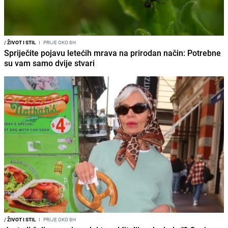
/
ŽIVOT I STIL
I
PRIJE OKO 8H
Spriječite pojavu letećih mrava na prirodan način: Potrebne
su vam samo dvije stvari
/
ŽIVOT I STIL
I
PRIJE OKO 8H