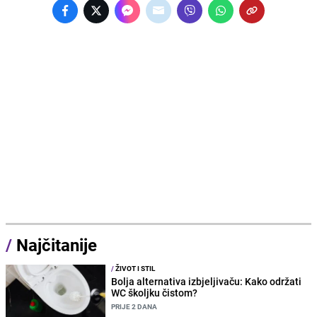
/
Najčitanije
/
ŽIVOT I STIL
Bolja alternativa izbjeljivaču: Kako održati
WC školjku čistom?
PRIJE 2 DANA