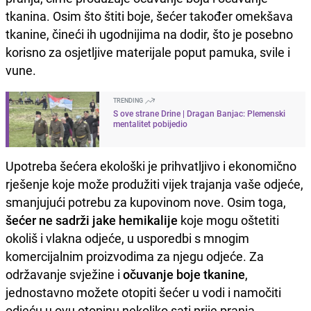
tkanina. Osim što štiti boje, šećer također omekšava
tkanine, čineći ih ugodnijima na dodir, što je posebno
korisno za osjetljive materijale poput pamuka, svile i
vune.
TRENDING
S ove strane Drine | Dragan Banjac: Plemenski
mentalitet pobijedio
Upotreba šećera ekološki je prihvatljivo i ekonomično
rješenje koje može produžiti vijek trajanja vaše odjeće,
smanjujući potrebu za kupovinom nove. Osim toga,
šećer ne sadrži jake hemikalije
koje mogu oštetiti
okoliš i vlakna odjeće, u usporedbi s mnogim
komercijalnim proizvodima za njegu odjeće. Za
održavanje svježine i
očuvanje boje tkanine
,
jednostavno možete otopiti šećer u vodi i namočiti
odjeću u ovu otopinu nekoliko sati prije pranja.