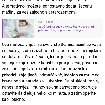
Alternativno, možete jednostavno dodati šećer u
mašinu za veš zajedno s deterdžentom.
26.01.25. 21:59
Stručnjakinja otkriva koliko često treba prati
pidžamu: Ovaj odgovor ne očekujete
Ova metoda vrijedi za sve vrste tkanina,učinit će vašu
odjeću svježom i živahnom bez potrebe za hemijskim
sredstvima. Osim šećera, limun je još jedan prirodan
sastojak koji možete koristiti u pranju veša, posebno
za uklanjanje tvrdokornih mrlja. Limunov sok je
prirodni izbjeljivač
i odmašćivač,
idealan za mrlje
od
hrane poput paradajza i lubenica. Da bi uklonili mrlje,
nanesite svježi limunov sok na zahvaćeno područje,
ostavite da djeluje nekoliko minuta, a zatim operite
kao i obično.