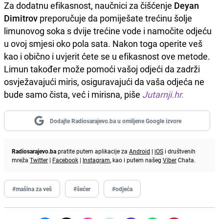
Za dodatnu efikasnost, naučnici za čišćenje
Deyan
Dimitrov
preporučuje da pomiješate trećinu šolje
limunovog soka s dvije trećine vode i namočite odjeću
u ovoj smjesi oko pola sata. Nakon toga operite veš
kao i obično i uvjerit ćete se u efikasnost ove metode.
Limun također može pomoći vašoj odjeći da zadrži
osvježavajući miris, osiguravajući da vaša odjeća ne
bude samo čista, već i mirisna, piše
Jutarnji.hr.
Dodajte Radiosarajevo.ba u omiljene Google izvore
Radiosarajevo.ba
pratite putem aplikacije za
Android
|
iOS
i društvenih
mreža
Twitter
|
Facebook
|
Instagram
, kao i putem našeg
Viber
Chata.
#mašina za veš
#šećer
#odjeća