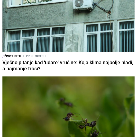
/
ŽIVOT I STIL
I
PRIJE OKO 3H
Vječno pitanje kad 'udare' vrućine: Koja klima najbolje hladi,
a najmanje troši?