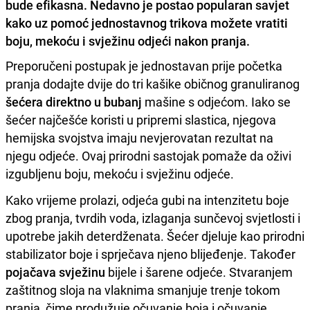
bude efikasna. Nedavno je postao popularan savjet
kako uz pomoć jednostavnog trikova možete vratiti
boju, mekoću i svježinu odjeći nakon pranja.
Preporučeni postupak je jednostavan prije početka
pranja dodajte dvije do tri kašike običnog granuliranog
šećera direktno u bubanj
mašine s odjećom. Iako se
šećer najčešće koristi u pripremi slastica, njegova
hemijska svojstva imaju nevjerovatan rezultat na
njegu odjeće. Ovaj prirodni sastojak pomaže da oživi
izgubljenu boju, mekoću i svježinu odjeće.
Kako vrijeme prolazi, odjeća gubi na intenzitetu boje
zbog pranja, tvrdih voda, izlaganja sunčevoj svjetlosti i
upotrebe jakih deterdženata. Šećer djeluje kao prirodni
stabilizator boje i sprječava njeno blijeđenje. Također
pojačava svježinu
bijele i šarene odjeće. Stvaranjem
zaštitnog sloja na vlaknima smanjuje trenje tokom
pranja, čime produžuje očuvanje boja i očuvanje