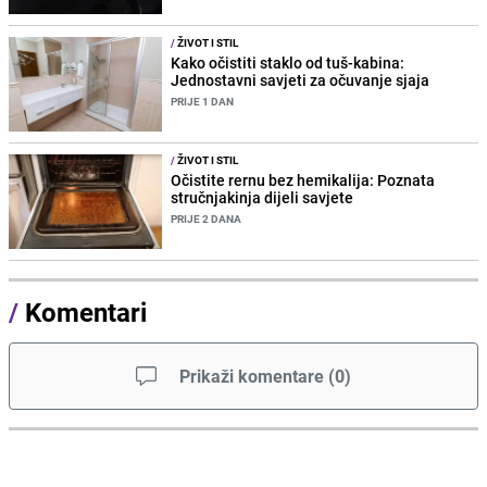
/
ŽIVOT I STIL
Kako očistiti staklo od tuš-kabina:
Jednostavni savjeti za očuvanje sjaja
PRIJE 1 DAN
/
ŽIVOT I STIL
Očistite rernu bez hemikalija: Poznata
stručnjakinja dijeli savjete
PRIJE 2 DANA
/
Komentari
Prikaži komentare
(
0
)