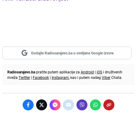
Dodajte Radiosarajevo.ba u omiljene Google izvore
Radiosarajevo.ba
pratite putem aplikacije za
Android
|
iOS
i društvenih
mreža
Twitter
|
Facebook
|
Instagram
, kao i putem našeg
Viber
Chata.