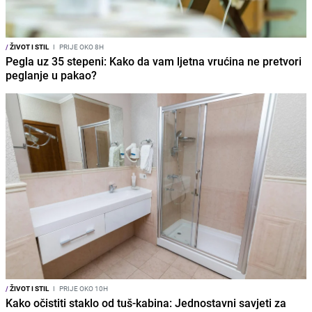
/
ŽIVOT I STIL
I
PRIJE OKO 8H
Pegla uz 35 stepeni: Kako da vam ljetna vrućina ne pretvori
peglanje u pakao?
/
ŽIVOT I STIL
I
PRIJE OKO 10H
Kako očistiti staklo od tuš-kabina: Jednostavni savjeti za