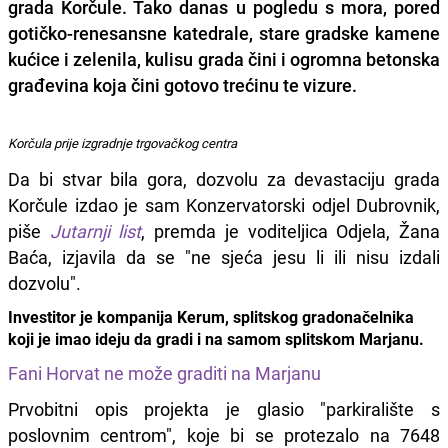
grada Korčule. Tako danas u pogledu s mora, pored
gotičko-renesansne katedrale, stare gradske kamene
kućice i zelenila, kulisu grada čini i ogromna betonska
građevina koja čini gotovo trećinu te vizure.
Korčula prije izgradnje trgovačkog centra
Da bi stvar bila gora, dozvolu za devastaciju grada
Korčule izdao je sam Konzervatorski odjel Dubrovnik,
piše
Jutarnji list
, premda je voditeljica Odjela, Žana
Baća, izjavila da se "ne sjeća jesu li ili nisu izdali
dozvolu".
Investitor je kompanija Kerum, splitskog gradonačelnika
koji je imao ideju da gradi i na samom splitskom Marjanu.
Fani Horvat ne može graditi na Marjanu
Prvobitni opis projekta je glasio "parkiralište s
poslovnim centrom", koje bi se protezalo na 7648