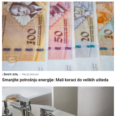
/
ŽIVOT I STIL
I
PRIJE OKO 6H
Smanjite potrošnju energije: Mali koraci do velikih ušteda