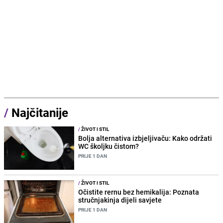
/
Najčitanije
/
ŽIVOT I STIL
Bolja alternativa izbjeljivaču: Kako održati
WC školjku čistom?
PRIJE 1 DAN
/
ŽIVOT I STIL
Očistite rernu bez hemikalija: Poznata
stručnjakinja dijeli savjete
PRIJE 1 DAN