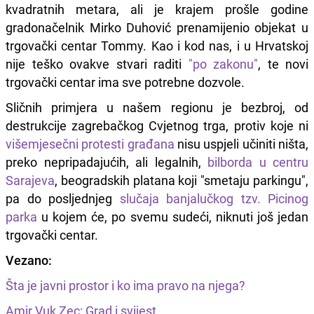
kvadratnih metara, ali je krajem prošle godine
gradonačelnik Mirko Duhović prenamijenio objekat u
trgovački centar Tommy. Kao i kod nas, i u Hrvatskoj
nije teško ovakve stvari raditi
"po zakonu"
, te novi
trgovački centar ima sve potrebne dozvole.
Sličnih primjera u našem regionu je bezbroj, od
destrukcije zagrebačkog Cvjetnog trga, protiv koje ni
višemjesečni protesti građana
nisu uspjeli učiniti ništa,
preko nepripadajućih, ali legalnih,
bilborda u centru
Sarajeva
, beogradskih platana koji "smetaju parkingu",
pa do posljednjeg
slučaja banjalučkog tzv. Picinog
parka
u kojem će, po svemu sudeći, niknuti još jedan
trgovački centar.
Vezano:
Šta je javni prostor i ko ima pravo na njega?
Amir Vuk Zec: Grad i svijest