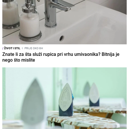
/
ŽIVOT I STIL
I
PRIJE OKO 8H
Znate li za šta služi rupica pri vrhu umivaonika? Bitnija je
nego što mislite