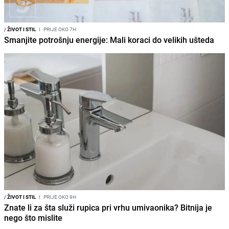
/
ŽIVOT I STIL
I
PRIJE OKO 7H
Smanjite potrošnju energije: Mali koraci do velikih ušteda
/
ŽIVOT I STIL
I
PRIJE OKO 9H
Znate li za šta služi rupica pri vrhu umivaonika? Bitnija je
nego što mislite