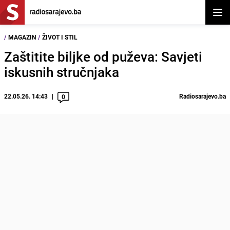
Otvor
/
MAGAZIN
/
ŽIVOT I STIL
Zaštitite biljke od puževa: Savjeti
iskusnih stručnjaka
22.05.26. 14:43
Radiosarajevo.ba
0