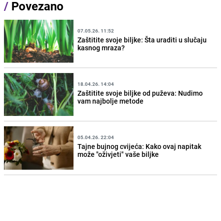
/
Povezano
07.05.26. 11:52
Zaštitite svoje biljke: Šta uraditi u slučaju
kasnog mraza?
18.04.26. 14:04
Zaštitite svoje biljke od puževa: Nudimo
vam najbolje metode
05.04.26. 22:04
Tajne bujnog cvijeća: Kako ovaj napitak
može "oživjeti" vaše biljke