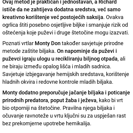
Ovaj metod je praktičan i jednostavan, a Richard
ističe da ne zahtijeva dodatna sredstva
,
već samo
kreativno korištenje već postojećih
saksija
. Ovakva
ogrlica štiti posebno osjetljive biljke i smanjuje rizik od
oštećenja koje puževi i druge štetočine mogu izazvati.
Poznati vrtlar
Monty Don
također savjetuje prirodne
metode zaštite biljaka.
On napominje da puževi i
puževci igraju ulogu u recikliranju biljnog otpada
, ali
ne biraju između opalog lišća i mladih sadnica.
Savjetuje izbjegavanje hemijskih sredstava, korištenje
hladnih okvira i redovne kontrole mladih biljaka.
Monty dodatno preporučuje jačanje biljaka i poticanje
prirodnih predatora
,
poput žaba i ježeva
, kako bi vrt
bio otporniji na štetočine. Pravilna njega biljaka i
očuvanje ravnoteže u vrtu ključni su za uspješan rast
bez prekomjerne upotrebe hemikalija.