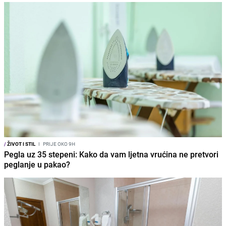
/
ŽIVOT I STIL
I
PRIJE OKO 9H
Pegla uz 35 stepeni: Kako da vam ljetna vrućina ne pretvori
peglanje u pakao?