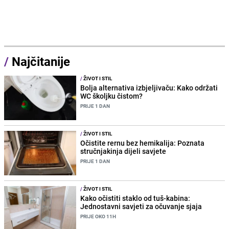
/
Najčitanije
/
ŽIVOT I STIL
Bolja alternativa izbjeljivaču: Kako održati
WC školjku čistom?
PRIJE 1 DAN
/
ŽIVOT I STIL
Očistite rernu bez hemikalija: Poznata
stručnjakinja dijeli savjete
PRIJE 1 DAN
/
ŽIVOT I STIL
Kako očistiti staklo od tuš-kabina:
Jednostavni savjeti za očuvanje sjaja
PRIJE OKO 11H