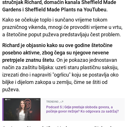
stručnjak Richard, domaćin kanala Sheffield Made
Gardens i Sheffield Made Plants na YouTubeu.
Kako se očekuje toplo i sunčano vrijeme tokom
prazničnog vikenda, mnogi će provoditi vrijeme u vrtu,
a štetočine poput puževa predstavljaju čest problem.
Richard je objasnio kako su ove godine štetočine
posebno aktivne
,
zbog čega su njegove nevene
pretrpjele znatnu štetu
. On je pokazao jednostavan
način za zaštitu biljaka: uzeti staru plastičnu saksiju,
izrezati dno i napraviti "ogrlicu" koju se postavlja oko
biljke i dijelom zakopa u zemlju, čime se štiti od
puževa.
TRENDING
Podcast S | Gdje prestaje sloboda govora, a
počinje govor mržnje? Ko odgovara za sadržaj?