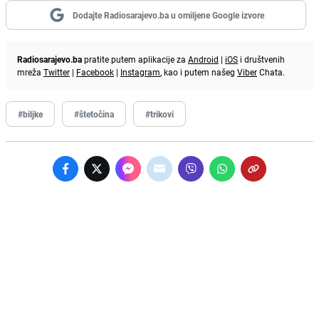
Dodajte Radiosarajevo.ba u omiljene Google izvore
Radiosarajevo.ba
pratite putem aplikacije za
Android
|
iOS
i društvenih
mreža
Twitter
|
Facebook
|
Instagram
, kao i putem našeg
Viber
Chata.
#biljke
#štetočina
#trikovi