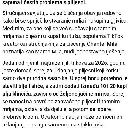
sapuna i čestih problema s plijesni.
Stručnjaci savjetuju da se čišćenje obavlja redovno
kako bi se spriječilo stvaranje mrlja i nakupina gljivica.
Međutim, za one koji se već suočavaju s tamnim
mrljama i plijesni u kupatilu i tušu, popularna TikTok
kreatorka i stručnjakinja za čišćenje
Chantel Mila
,
poznatija kao Mama Mila, nudi jednostavno rješenje.
Jedan od njenih najtraženijih trikova za 2026. godinu
jeste domaći sprej za uklanjanje plijesni koji koristi
samo dva prirodna sastojka.
U sprej bocu potrebno je
staviti bijeli sirće
,
a zatim dodati između 10 i 20 kapi
ulja klinčića
,
zavisno od željene jačine mirisa
. Sprej
se nanosi na površine zahvaćene plijesni i tamnim
mrljama, ostavlja da djeluje, a potom se ispere i
prebriše krpom. Ova kombinacija može pomoći i pri
uklanjanju naslaga kamenca na staklu tuša.