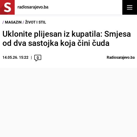
Otvor
/
MAGAZIN
/
ŽIVOT I STIL
Uklonite plijesan iz kupatila: Smjesa
od dva sastojka koja čini čuda
14.05.26. 15:22
Radiosarajevo.ba
0