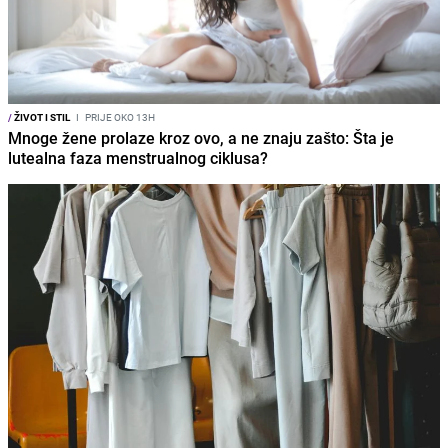
/
ŽIVOT I STIL
I
PRIJE OKO 13H
Mnoge žene prolaze kroz ovo, a ne znaju zašto: Šta je
lutealna faza menstrualnog ciklusa?