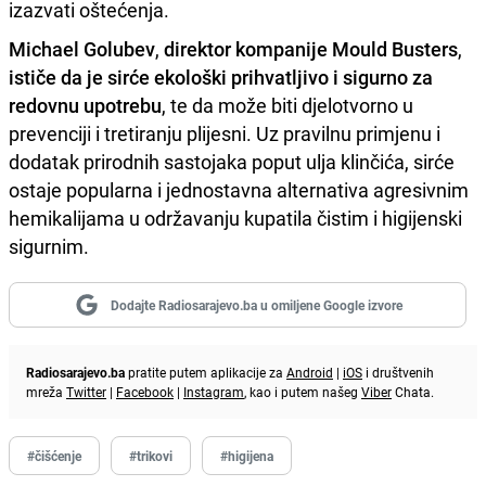
izazvati oštećenja.
Michael Golubev
,
direktor kompanije Mould Busters
,
ističe da je sirće ekološki prihvatljivo i sigurno za
redovnu upotrebu
, te da može biti djelotvorno u
prevenciji i tretiranju plijesni. Uz pravilnu primjenu i
dodatak prirodnih sastojaka poput ulja klinčića, sirće
ostaje popularna i jednostavna alternativa agresivnim
hemikalijama u održavanju kupatila čistim i higijenski
sigurnim.
Dodajte Radiosarajevo.ba u omiljene Google izvore
Radiosarajevo.ba
pratite putem aplikacije za
Android
|
iOS
i društvenih
mreža
Twitter
|
Facebook
|
Instagram
, kao i putem našeg
Viber
Chata.
#čišćenje
#trikovi
#higijena