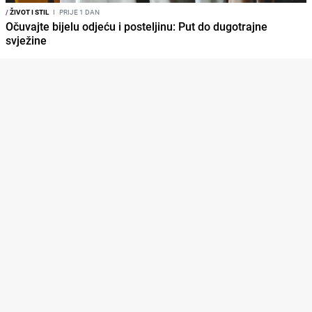
/
ŽIVOT I STIL
I
PRIJE 1 DAN
Očuvajte bijelu odjeću i posteljinu: Put do dugotrajne
svježine