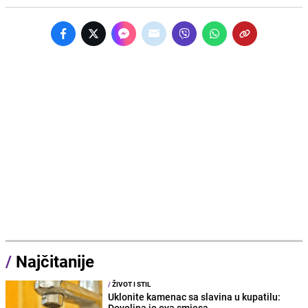
/
Najčitanije
/
ŽIVOT I STIL
Uklonite kamenac sa slavina u kupatilu:
Dovoljna je ova smjesa