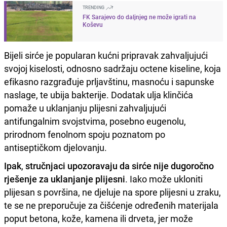
TRENDING
FK Sarajevo do daljnjeg ne može igrati na
Koševu
Bijeli sirće je popularan kućni pripravak zahvaljujući
svojoj kiselosti, odnosno sadržaju octene kiseline, koja
efikasno razgrađuje prljavštinu, masnoću i sapunske
naslage, te ubija bakterije. Dodatak ulja klinčića
pomaže u uklanjanju plijesni zahvaljujući
antifungalnim svojstvima, posebno eugenolu,
prirodnom fenolnom spoju poznatom po
antiseptičkom djelovanju.
Ipak
,
stručnjaci upozoravaju da sirće nije dugoročno
rješenje za uklanjanje plijesni
. Iako može ukloniti
plijesan s površina, ne djeluje na spore plijesni u zraku,
te se ne preporučuje za čišćenje određenih materijala
poput betona, kože, kamena ili drveta, jer može