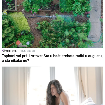
/
ŽIVOT I STIL
I
PRIJE OKO 9H
Toplotni val prži i vrtove: Šta u bašti trebate raditi u augustu,
a šta nikako ne?