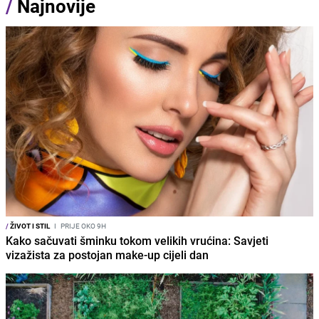
/
Najnovije
/
ŽIVOT I STIL
I
PRIJE OKO 9H
Kako sačuvati šminku tokom velikih vrućina: Savjeti
vizažista za postojan make-up cijeli dan