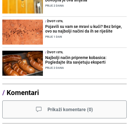
PRIJE 2 DANA
/
ŽIVOT I STIL
Pojavili su vam se mravi u kući? Bez brige,
ovo su najbolji načini da ih se riješite
PRIJE 1 DAN
/
ŽIVOT I STIL
Najbolji način pripreme kobasica:
Pogledajte šta savjetuju eksperti
PRIJE 2 DANA
/
Komentari
Prikaži komentare
(
0
)