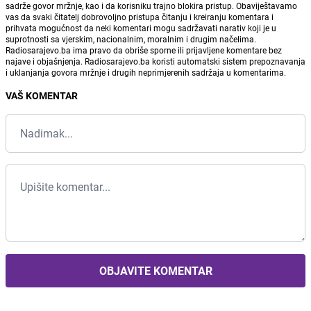
sadrže govor mržnje, kao i da korisniku trajno blokira pristup. Obaviještavamo
vas da svaki čitatelj dobrovoljno pristupa čitanju i kreiranju komentara i
prihvata mogućnost da neki komentari mogu sadržavati narativ koji je u
suprotnosti sa vjerskim, nacionalnim, moralnim i drugim načelima.
Radiosarajevo.ba ima pravo da obriše sporne ili prijavljene komentare bez
najave i objašnjenja. Radiosarajevo.ba koristi automatski sistem prepoznavanja
i uklanjanja govora mržnje i drugih neprimjerenih sadržaja u komentarima.
VAŠ KOMENTAR
OBJAVITE KOMENTAR