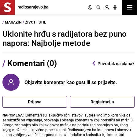
Otvor
/
MAGAZIN
/
ŽIVOT I STIL
Uklonite hrđu s radijatora bez puno
napora: Najbolje metode
/
Komentari (0)
Povratak na članak
Objavite komentar kao gost ili se prijavite.
Prijava
Registracija
NAPOMENA:
Komentari su isključivo lični stavovi autora. Molimo korisnike da
se suzdrže od vrijeđanja, psovanja i pisanja komentara koji podstiču na mržnju.
Strogo zabranjen bilo kakav govor mržnje na portalu radiosarajevo.ba, zbog
kojeg možete biti krivično procesuirani. Radiosarajevo.ba ima pravo i obavezu
da na zahtjev zvaničnih organa dostavi podatke o korisniku čiji komentari