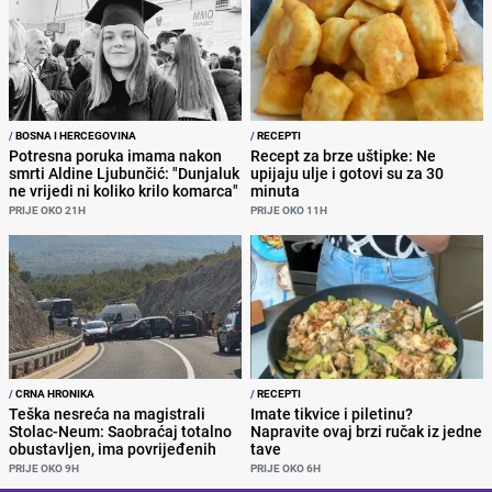
/
BOSNA I HERCEGOVINA
/
RECEPTI
Potresna poruka imama nakon
Recept za brze uštipke: Ne
smrti Aldine Ljubunčić: "Dunjaluk
upijaju ulje i gotovi su za 30
ne vrijedi ni koliko krilo komarca"
minuta
PRIJE OKO 21H
PRIJE OKO 11H
/
CRNA HRONIKA
/
RECEPTI
Teška nesreća na magistrali
Imate tikvice i piletinu?
Stolac-Neum: Saobraćaj totalno
Napravite ovaj brzi ručak iz jedne
obustavljen, ima povrijeđenih
tave
PRIJE OKO 9H
PRIJE OKO 6H