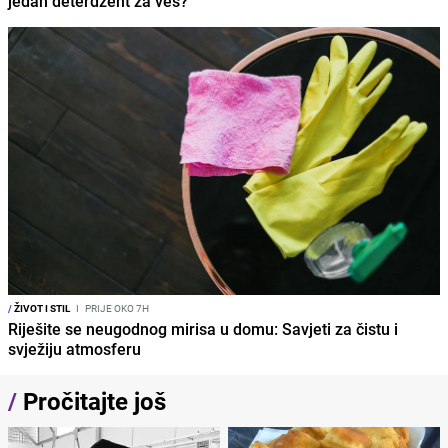
jedan deterdžent za veš?
/
ŽIVOT I STIL
I
PRIJE OKO 7H
Riješite se neugodnog mirisa u domu: Savjeti za čistu i
svježiju atmosferu
/
Pročitajte još