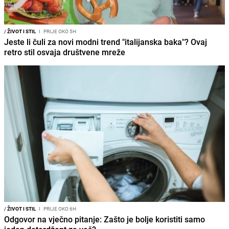
/
ŽIVOT I STIL
I
PRIJE OKO 5H
Jeste li čuli za novi modni trend "italijanska baka"? Ovaj
retro stil osvaja društvene mreže
/
ŽIVOT I STIL
I
PRIJE OKO 6H
Odgovor na vječno pitanje: Zašto je bolje koristiti samo