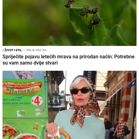
/
ŽIVOT I STIL
I
PRIJE OKO 5H
Spriječite pojavu letećih mrava na prirodan način: Potrebne
su vam samo dvije stvari