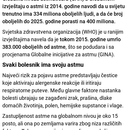
izvještaju o astmi iz 2014. godine navodi da
u svijetu
trenutno ima 334 miliona oboljelih ljudi
, a da će broj
oboljelih do 2025. godine porasti na 400 miliona.
Svjetska zdravstvena organizacija (WHO) je u ranijim
izvještajima navela da je
tokom 2015. godine umrlo
383.000 oboljelih od astme
, što se podudara i sa
procjenama Globalne inicijative za astmu (GINA).
Svaki bolesnik ima svoju astmu
Najveći rizik za pojavu astme predstavljaju čestice
koje aktiviraju alergenske reakcije ili iritiraju
respiratorne puteve. Među glavne faktore nastanka
bolesti ubrajaju se zagađeni zrak, prašina, dlake
domaćih životinja, polen, hemijske supstance i vlage.
Zastupljenost astme na globalnom nivou je oko 15
posto, ali ona po zemljama varira zbog niza različitih