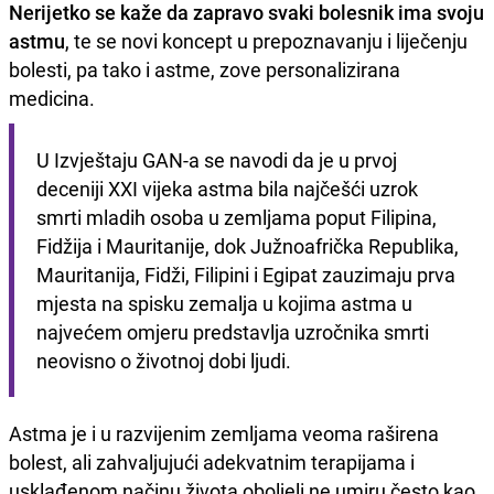
Nerijetko se kaže da zapravo svaki bolesnik ima svoju
astmu
, te se novi koncept u prepoznavanju i liječenju
bolesti, pa tako i astme, zove personalizirana
medicina.
U Izvještaju GAN-a se navodi da je u prvoj 
deceniji XXI vijeka astma bila najčešći uzrok 
smrti mladih osoba u zemljama poput Filipina, 
Fidžija i Mauritanije, dok Južnoafrička Republika, 
Mauritanija, Fidži, Filipini i Egipat zauzimaju prva 
mjesta na spisku zemalja u kojima astma u 
najvećem omjeru predstavlja uzročnika smrti 
neovisno o životnoj dobi ljudi.
Astma je i u razvijenim zemljama veoma raširena
bolest, ali zahvaljujući adekvatnim terapijama i
usklađenom načinu života oboljeli ne umiru često kao