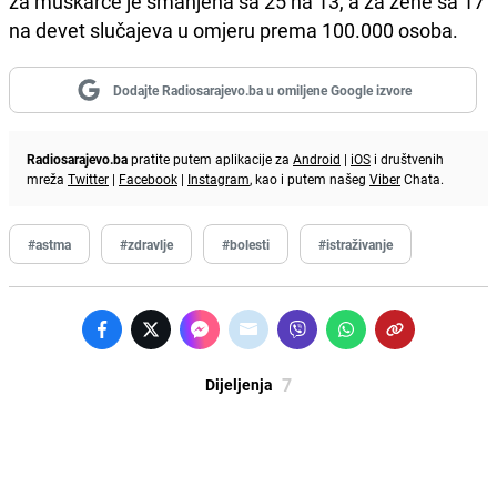
za muškarce je smanjena sa 25 na 13, a za žene sa 17
na devet slučajeva u omjeru prema 100.000 osoba.
Dodajte Radiosarajevo.ba u omiljene Google izvore
Radiosarajevo.ba
pratite putem aplikacije za
Android
|
iOS
i društvenih
mreža
Twitter
|
Facebook
|
Instagram
, kao i putem našeg
Viber
Chata.
#astma
#zdravlje
#bolesti
#istraživanje
7
Dijeljenja