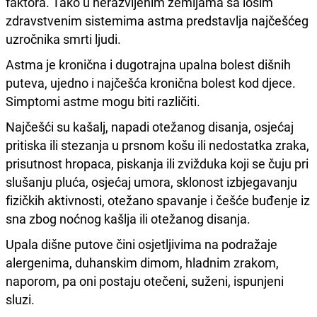
faktora. Tako u nerazvijenim zemljama sa lošim
zdravstvenim sistemima astma predstavlja najčešćeg
uzročnika smrti ljudi.
Astma je kronična i dugotrajna upalna bolest dišnih
puteva, ujedno i najčešća kronična bolest kod djece.
Simptomi astme mogu biti različiti.
Najčešći su kašalj, napadi otežanog disanja, osjećaj
pritiska ili stezanja u prsnom košu ili nedostatka zraka,
prisutnost hropaca, piskanja ili zvižduka koji se čuju pri
slušanju pluća, osjećaj umora, sklonost izbjegavanju
fizičkih aktivnosti, otežano spavanje i češće buđenje iz
sna zbog noćnog kašlja ili otežanog disanja.
Upala dišne putove čini osjetljivima na podražaje
alergenima, duhanskim dimom, hladnim zrakom,
naporom, pa oni postaju otečeni, suženi, ispunjeni
sluzi.