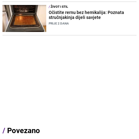
/
ŽIVOT I STIL
Očistite rernu bez hemikalija: Poznata
stručnjakinja dijeli savjete
PRIJE 2 DANA
/
Povezano