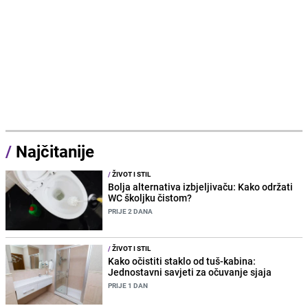
/
Najčitanije
/
ŽIVOT I STIL
Bolja alternativa izbjeljivaču: Kako održati
WC školjku čistom?
PRIJE 2 DANA
/
ŽIVOT I STIL
Kako očistiti staklo od tuš-kabina:
Jednostavni savjeti za očuvanje sjaja
PRIJE 1 DAN