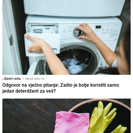
/
ŽIVOT I STIL
I
PRIJE OKO 1H
Odgovor na vječno pitanje: Zašto je bolje koristiti samo
jedan deterdžent za veš?