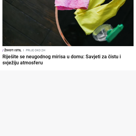
/
ŽIVOT I STIL
I
PRIJE OKO 2H
Riješite se neugodnog mirisa u domu: Savjeti za čistu i
svježiju atmosferu