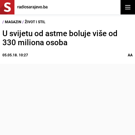
Otvor
/
MAGAZIN
/
ŽIVOT I STIL
U svijetu od astme boluje više od
330 miliona osoba
05.05.18. 10:27
AA