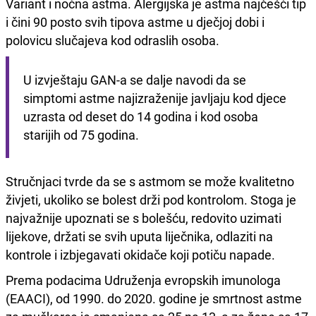
Variant i noćna astma. Alergijska je astma najčešći tip
i čini 90 posto svih tipova astme u dječjoj dobi i
polovicu slučajeva kod odraslih osoba.
U izvještaju GAN-a se dalje navodi da se 
simptomi astme najizraženije javljaju kod djece 
uzrasta od deset do 14 godina i kod osoba 
starijih od 75 godina.
Stručnjaci tvrde da se s astmom se može kvalitetno
živjeti, ukoliko se bolest drži pod kontrolom. Stoga je
najvažnije upoznati se s bolešću, redovito uzimati
lijekove, držati se svih uputa liječnika, odlaziti na
kontrole i izbjegavati okidače koji potiču napade.
Prema podacima Udruženja evropskih imunologa
(EAACI), od 1990. do 2020. godine je smrtnost astme