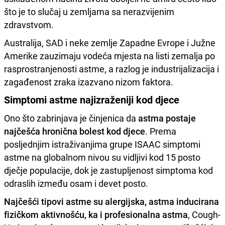
što je to slučaj u zemljama sa nerazvijenim
zdravstvom.
Australija, SAD i neke zemlje Zapadne Evrope i Južne
Amerike zauzimaju vodeća mjesta na listi zemalja po
rasprostranjenosti astme, a razlog je industrijalizacija i
zagađenost zraka izazvano nizom faktora.
Simptomi astme najizraženiji kod djece
Ono što zabrinjava je činjenica da
astma postaje
najčešća hronična bolest kod djece
. Prema
posljednjim istraživanjima grupe ISAAC simptomi
astme na globalnom nivou su vidljivi kod 15 posto
dječje populacije, dok je zastupljenost simptoma kod
odraslih između osam i devet posto.
Najčešći tipovi astme su alergijska, astma inducirana
fizičkom aktivnošću, ka i profesionalna astma
, Cough-