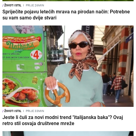
/
ŽIVOT I STIL
I
PRIJE 26MIN
Spriječite pojavu letećih mrava na pirodan način: Potrebne
su vam samo dvije stvari
/
ŽIVOT I STIL
I
PRIJE 33MIN
Jeste li čuli za novi modni trend "italijanska baka"? Ovaj
retro stil osvaja društvene mreže